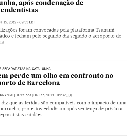
unha, após condenação de
endentistas
T 15, 2019 - 09:35
EDT
lizações foram convocadas pela plataforma Tsunami
tico e fecham pelo segundo dia seguido o aeroporto de
na
 SEPARATISTAS NA CATALUNHA
m perde um olho em confronto no
orto de Barcelona
ARRANCO
|
Barcelona
|
OCT 15, 2019 - 09:32
EDT
l diz que as feridas são compatíveis com o impacto de uma
 borracha; protestos eclodiram após sentença de prisão a
separatistas catalães