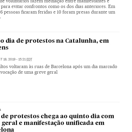
de voluntários fazem mediação entre manifestantes e
s para evitar confrontos como os dos dias anteriores. Em
26 pessoas ficaram feridas e 10 foram presas durante um
o
o dia de protestos na Catalunha, em
ens
T 18, 2019 - 15:21
EDT
ltos voltaram às ruas de Barcelona após um dia marcado
nvocação de uma greve geral
A
de protestos chega ao quinto dia com
 geral e manifestação unificada em
elona