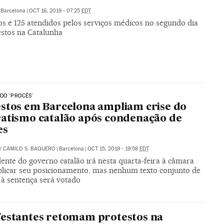
Barcelona
|
OCT 16, 2019 - 07:25
EDT
os e 125 atendidos pelos serviços médicos no segundo dia
estos na Catalunha
DO 'PROCÉS'
stos em Barcelona ampliam crise do
atismo catalão após condenação de
es
/
CAMILO S. BAQUERO
|
Barcelona
|
OCT 15, 2019 - 19:58
EDT
ente do governo catalão irá nesta quarta-feira à câmara
plicar seu posicionamento, mas nenhum texto conjunto de
 à sentença será votado
estantes retomam protestos na