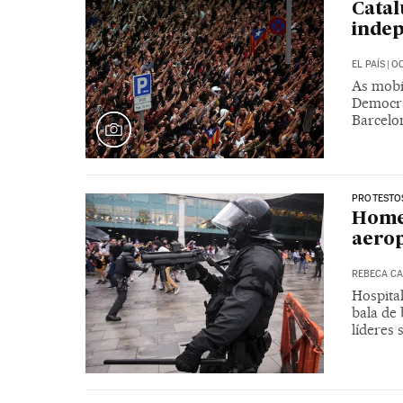
Catal
indep
EL PAÍS
|
OC
As mobi
Democrá
Barcelo
PROTESTOS
Home
aerop
REBECA C
Hospita
bala de
líderes 