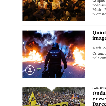
Grupos 
policiai
Madri, 
protest
Quint
imag
EL PAÍS
|
OC
Os tumu
pela co
CATALUNH
Onda 
greve
Barc