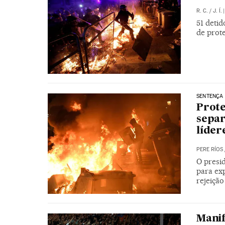
R. C.
/
J. Í.
|
51 detid
de prot
SENTENÇA 
Prote
separ
líder
PERE RÍOS
O presid
para ex
rejeição
Manif