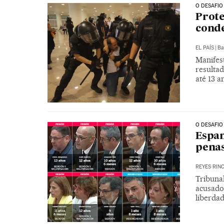
O DESAFIO
Prote
conde
EL PAÍS
|
Ba
Manifes
resulta
até 13 a
O DESAFIO
Espan
penas
REYES RIN
Tribuna
acusado
liberdad