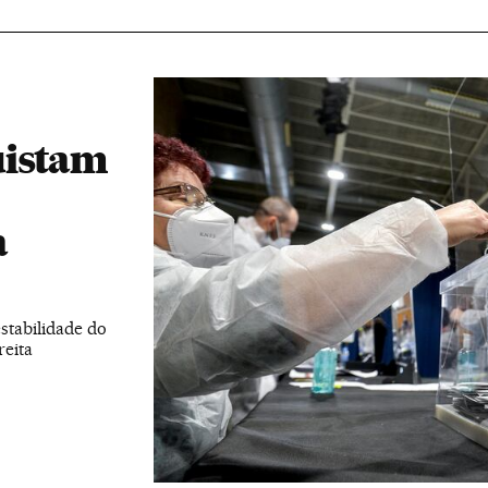
uistam
a
stabilidade do
reita