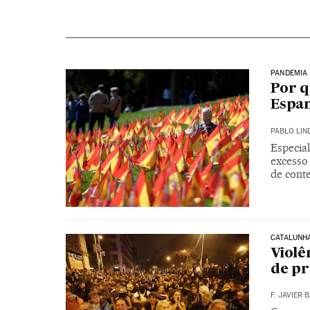
PANDEMIA
Por q
Espa
PABLO LIN
Especial
excesso
de cont
CATALUNH
Violê
de pr
F. JAVIER