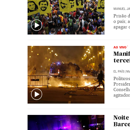
MANUEL JA
Prisão d
o país; 
apagar 
AO VIVO
Manif
terce
EL PAÍS
|
Ma
Polític
Preside
Conselho
agitado
Noite
Barc