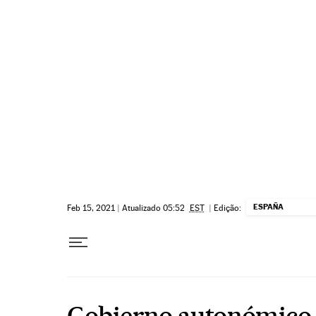
Pular para o conteúdo
ESPAÑA
Feb 15, 2021
|
Atualizado 05:52
EST
|
Edição:
Gobierno autonómico