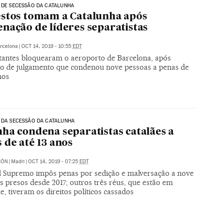
 DE SECESSÃO DA CATALUNHA
stos tomam a Catalunha após
nação de líderes separatistas
rcelona
|
OCT 14, 2019 - 10:55
EDT
tantes bloquearam o aeroporto de Barcelona, após
do de julgamento que condenou nove pessoas a penas de
nos
 DA SECESSÃO DA CATALUNHA
ha condena separatistas catalães a
 de até 13 anos
CÓN
|
Madri
|
OCT 14, 2019 - 07:25
EDT
l Supremo impôs penas por sedição e malversação a nove
s presos desde 2017; outros três réus, que estão em
e, tiveram os direitos políticos cassados