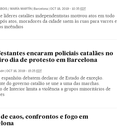
BOIS
/
MARÍA MARTÍN
|
Barcelona
|
OCT 18, 2019 - 10:35
EDT
e líderes catalães independentistas motivou atos em todo
após atos, moradores da cidade saem às ruas para varres e
os incêndios
estantes encaram policiais catalães no
iro dia de protesto em Barcelona
dri
|
OCT 16, 2019 - 15:25
EDT
os espanhóis debatem declarar de Estado de exceção.
nte do governo catalão se une a uma das marchas.
 de Interior limita a violência a grupos minoritários de
res
 de caos, confrontos e fogo em
elona