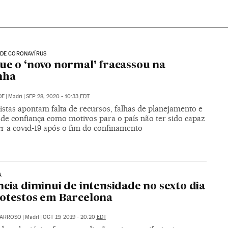
 DE CORONAVÍRUS
ue o ‘novo normal’ fracassou na
nha
DE
|
Madri
|
SEP 28, 2020 - 10:33
EDT
istas apontam falta de recursos, falhas de planejamento e
 de confiança como motivos para o país não ter sido capaz
er a covid-19 após o fim do confinamento
A
ncia diminui de intensidade no sexto dia
otestos em Barcelona
 BARROSO
|
Madri
|
OCT 19, 2019 - 20:20
EDT