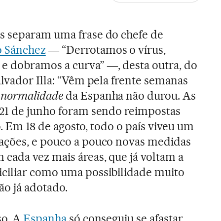
s separam uma frase do chefe de
o Sánchez
― “Derrotamos o vírus,
e dobramos a curva” ―, desta outra, do
alvador Illa: “Vêm pela frente semanas
 normalidade
da Espanha não durou. As
 21 de junho foram sendo reimpostas
ho. Em 18 de agosto, todo o país viveu um
ações, e pouco a pouco novas medidas
cada vez mais áreas, que já voltam a
ciliar como uma possibilidade muito
ão já adotado.
so. A
Espanha
só conseguiu se afastar