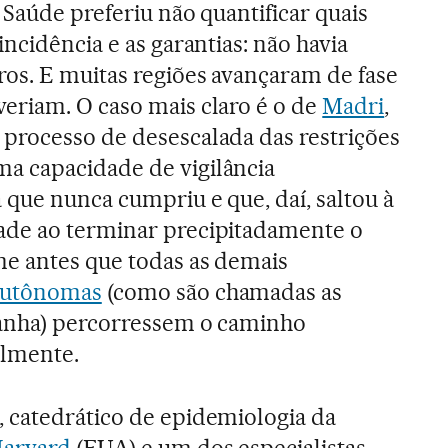
 Saúde preferiu não quantificar quais
incidência e as garantias: não havia
ros. E muitas regiões avançaram de fase
eriam. O caso mais claro é o de
Madri
,
processo de desescalada das restrições
 capacidade de vigilância
que nunca cumpriu e que, daí, saltou à
de ao terminar precipitadamente o
me antes que todas as demais
autônomas
(como são chamadas as
anha) percorressem o caminho
almente.
 catedrático de epidemiologia da
Harvard
(EUA) e um dos especialistas