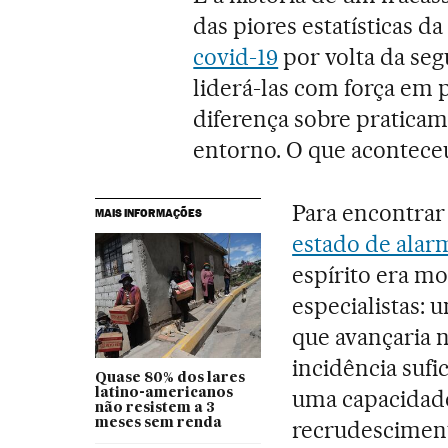
das piores estatísticas 
covid-19
por volta da seg
liderá-las com força em
diferença sobre praticam
entorno. O que acontece
Para encontrar 
MAIS INFORMAÇÕES
estado de alar
espírito era m
especialistas: 
que avançaria 
incidência suf
Quase 80% dos lares
uma capacidade 
latino-americanos
não resistem a 3
meses sem renda
recrudesciment