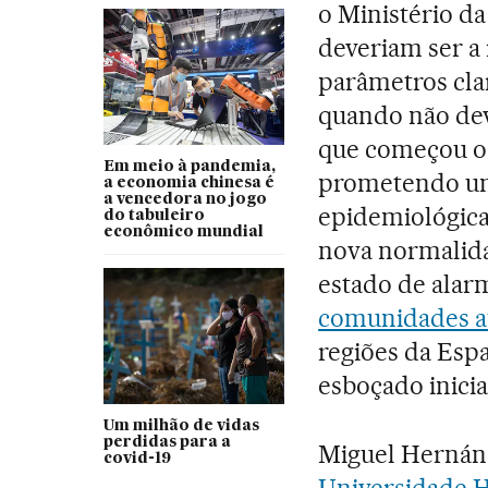
o Ministério da
deveriam ser a 
parâmetros cla
quando não dev
que começou o 
Em meio à pandemia,
prometendo uma
a economia chinesa é
a vencedora no jogo
epidemiológica 
do tabuleiro
econômico mundial
nova normalida
estado de alar
comunidades 
regiões da Esp
esboçado inici
Um milhão de vidas
perdidas para a
Miguel Hernán,
covid-19
Universidade 