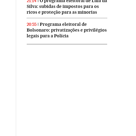
O programa eleitoral de Lula da
21:14
Silva: subidas de impostos para os
ricos e proteção para as minorias
Programa eleitoral de
20:55
Bolsonaro: privatizações e privilégios
legais para a Polícia