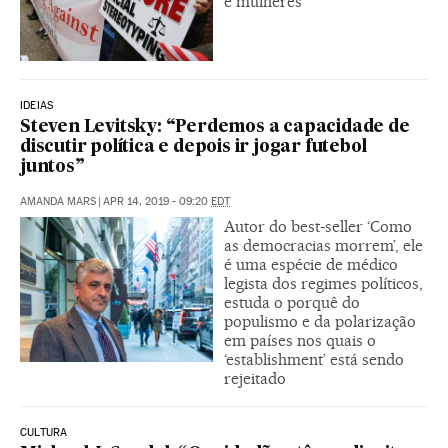
e mulheres
IDEIAS
Steven Levitsky: “Perdemos a capacidade de
discutir política e depois ir jogar futebol
juntos”
AMANDA MARS
|
APR 14, 2019 - 09:20
EDT
Autor do best-seller ‘Como
as democracias morrem’, ele
é uma espécie de médico
legista dos regimes políticos,
estuda o porquê do
populismo e da polarização
em países nos quais o
‘establishment’ está sendo
rejeitado
CULTURA