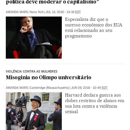
política deve moderar o capitalismo”
AMANDA MARS
|
Nova York
|
JUL 13, 2016 - 14:16
EDT
Especialista diz que o
sucesso econômico dos EUA
está relacionado ao seu
pragmatismo
VIOLÊNCIA CONTRA AS MULHERES
Misoginia no Olimpo universitário
AMANDA MARS
|
Cambridge (Massachusetts)
|
JUN 09, 2016 - 10:46
EDT
Harvard declara guerra aos
clubes restritos de alunos em
sua luta contra a violência
sexual