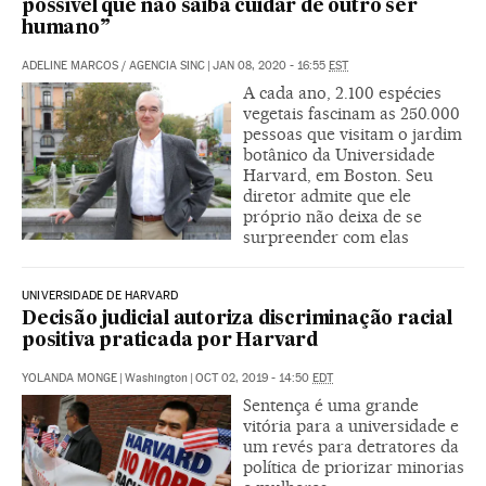
possível que não saiba cuidar de outro ser
humano”
ADELINE MARCOS
/
AGENCIA SINC
|
JAN 08, 2020 - 16:55
EST
A cada ano, 2.100 espécies
vegetais fascinam as 250.000
pessoas que visitam o jardim
botânico da Universidade
Harvard, em Boston. Seu
diretor admite que ele
próprio não deixa de se
surpreender com elas
UNIVERSIDADE DE HARVARD
Decisão judicial autoriza discriminação racial
positiva praticada por Harvard
YOLANDA MONGE
|
Washington
|
OCT 02, 2019 - 14:50
EDT
Sentença é uma grande
vitória para a universidade e
um revés para detratores da
política de priorizar minorias