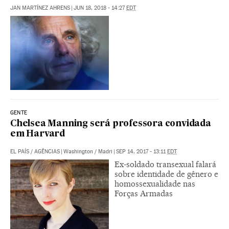
JAN MARTÍNEZ AHRENS
|
JUN 18, 2018 - 14:27
EDT
GENTE
Chelsea Manning será professora convidada
em Harvard
EL PAÍS
/
AGÊNCIAS
|
Washington / Madri
|
SEP 14, 2017 - 13:11
EDT
Ex-soldado transexual falará
sobre identidade de gênero e
homossexualidade nas
Forças Armadas