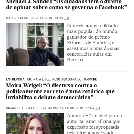
Michael J. Sandel: “Os cidadãos têm o direito
de opinar sobre como se governa o Facebook”
IKER SEISDEDOS
|
OCT 13, 2018 - 14:39
EDT
Entrevistamos o filósofo
mais popular do mundo,
ganhador do prêmio
Princesa de Astúrias, e
assistimos a uma de suas
concorridas aulas em
Harvard
ENTREVISTA | MOIRA WEIGEL, PESQUISADORA DE HARVARD
Moira Weigel: “O discurso contra o
politicamente correto é uma retórica que
inviabiliza o debate democrático”
RICARDO DELLA COLETTA
|
São Paulo
|
SEP 08, 2018 - 17:46
EDT
Autora de ‘Um álibi para o
autoritarismo’ afirma que
expressão foi apropriada
pela direita nos Estados