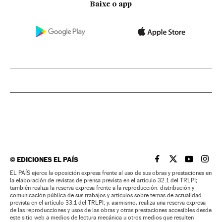
Baixe o app
©
EDICIONES EL PAÍS
EL PAÍS BRASIL EN
EL PAÍS BRASI
EL PAÍS B
EL PA
EL PAÍS ejerce la oposición expresa frente al uso de sus obras y prestaciones en
la elaboración de revistas de prensa prevista en el artículo 32.1 del TRLPI;
también realiza la reserva expresa frente a la reproducción, distribución y
comunicación pública de sus trabajos y artículos sobre temas de actualidad
prevista en el artículo 33.1 del TRLPI; y, asimismo, realiza una reserva expresa
de las reproducciones y usos de las obras y otras prestaciones accesibles desde
este sitio web a medios de lectura mecánica u otros medios que resulten