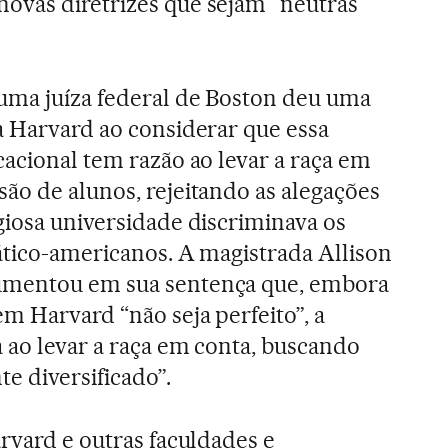
ovas diretrizes que sejam “neutras
uma juíza federal de Boston deu uma
a Harvard ao considerar que essa
cacional tem razão ao levar a raça em
ão de alunos, rejeitando as alegações
giosa universidade discriminava os
iático-americanos. A magistrada Allison
umentou em sua sentença que, embora
m Harvard “não seja perfeito”, a
a ao levar a raça em conta, buscando
e diversificado”.
arvard e outras faculdades e