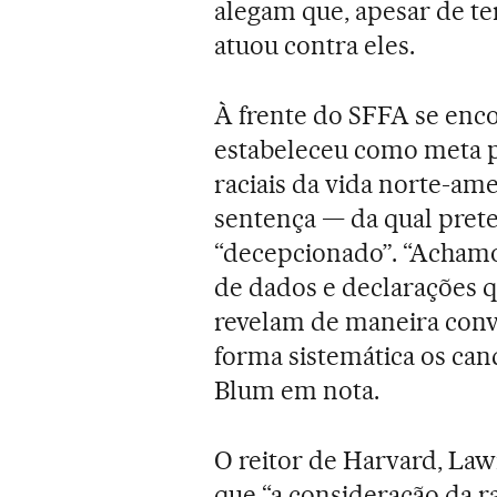
alegam que, apesar de te
atuou contra eles.
À frente do SFFA se enc
estabeleceu como meta p
raciais da vida norte-ame
sentença — da qual prete
“decepcionado”. “Achamo
de dados e declarações 
revelam de maneira conv
forma sistemática os can
Blum em nota.
O reitor de Harvard, Law
que “a consideração da ra