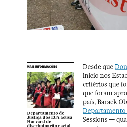
Desde que
Don
MAIS INFORMAÇÕES
início nos Esta
critérios que 
que foram apro
país, Barack O
Departamento 
Departamento de
Sessions — quan
Justiça dos EUA acusa
Harvard de
discriminação racial