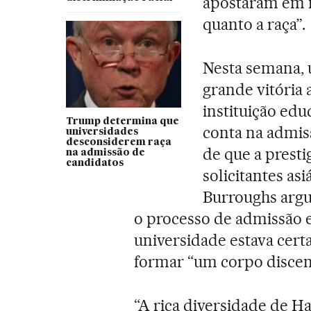
apostaram em n
quanto a raça”.
Nesta semana, 
grande vitória 
instituição edu
Trump determina que
conta na admiss
universidades
desconsiderem raça
de que a presti
na admissão de
candidatos
solicitantes as
Burroughs arg
o processo de admissão e
universidade estava cert
formar “um corpo discent
“A rica diversidade de H