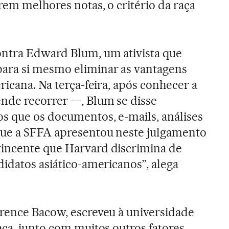
rem melhores notas, o critério da raça
ontra Edward Blum, um ativista que
ara si mesmo eliminar as vantagens
ricana. Na terça-feira, após conhecer a
nde recorrer —, Blum se disse
s que os documentos, e-mails, análises
que a SFFA apresentou neste julgamento
incente que Harvard discrimina de
didatos asiático-americanos”, alega
rence Bacow, escreveu à universidade
ça, junto com muitos outros fatores,