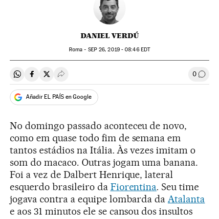
DANIEL VERDÚ
Roma -
SEP
26, 2019 - 08:46
EDT
0
Compartir en Whatsapp
Compartir en Facebook
Compartir en Twitter
Desplegar Redes Sociales
Comen
Añadir EL PAÍS en Google
No domingo passado aconteceu de novo,
como em quase todo fim de semana em
tantos estádios na Itália. Às vezes imitam o
som do macaco. Outras jogam uma banana.
Foi a vez de Dalbert Henrique, lateral
esquerdo brasileiro da
Fiorentina
. Seu time
jogava contra a equipe lombarda da
Atalanta
e aos 31 minutos ele se cansou dos insultos