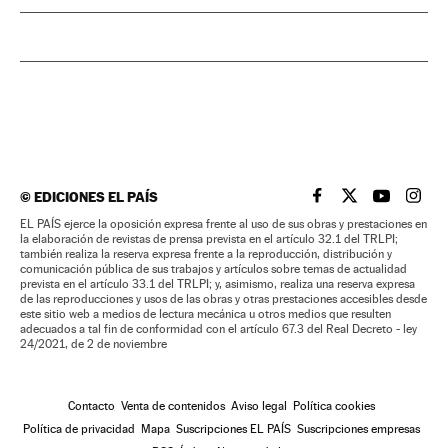
©
EDICIONES EL PAÍS
EL PAÍS BRASIL EN
EL PAÍS BRASI
EL PAÍS B
EL PA
EL PAÍS ejerce la oposición expresa frente al uso de sus obras y prestaciones en
la elaboración de revistas de prensa prevista en el artículo 32.1 del TRLPI;
también realiza la reserva expresa frente a la reproducción, distribución y
comunicación pública de sus trabajos y artículos sobre temas de actualidad
prevista en el artículo 33.1 del TRLPI; y, asimismo, realiza una reserva expresa
de las reproducciones y usos de las obras y otras prestaciones accesibles desde
este sitio web a medios de lectura mecánica u otros medios que resulten
adecuados a tal fin de conformidad con el artículo 67.3 del Real Decreto - ley
24/2021, de 2 de noviembre
Contacto
Venta de contenidos
Aviso legal
Política cookies
Política de privacidad
Mapa
Suscripciones EL PAÍS
Suscripciones empresas