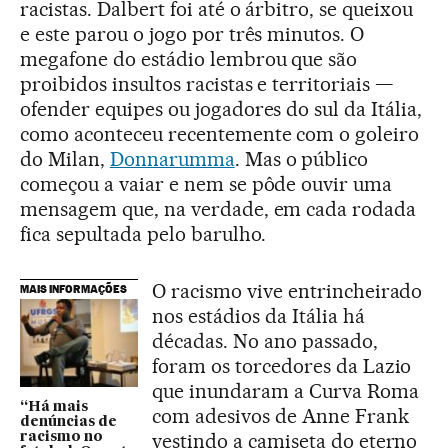
racistas. Dalbert foi até o árbitro, se queixou
e este parou o jogo por três minutos. O
megafone do estádio lembrou que são
proibidos insultos racistas e territoriais —
ofender equipes ou jogadores do sul da Itália,
como aconteceu recentemente com o goleiro
do Milan,
Donnarumma
. Mas o público
começou a vaiar e nem se pôde ouvir uma
mensagem que, na verdade, em cada rodada
fica sepultada pelo barulho.
O racismo vive entrincheirado
MAIS INFORMAÇÕES
nos estádios da Itália há
décadas. No ano passado,
foram os torcedores da Lazio
que inundaram a Curva Roma
“Há mais
com adesivos de Anne Frank
denúncias de
vestindo a camiseta do eterno
racismo no