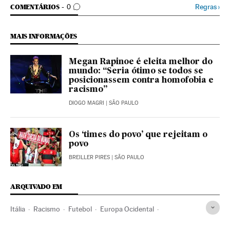
COMENTÁRIOS
Regras
›
COMENTÁRIOS
0
MAIS INFORMAÇÕES
Megan Rapinoe é eleita melhor do
mundo: “Seria ótimo se todos se
posicionassem contra homofobia e
racismo”
DIOGO MAGRI
| SÃO PAULO
Os ‘times do povo’ que rejeitam o
povo
BREILLER PIRES
| SÃO PAULO
ARQUIVADO EM
Itália
Racismo
Futebol
Europa Ocidental
Delitos ódio
Discriminação
Preconceitos
Delitos