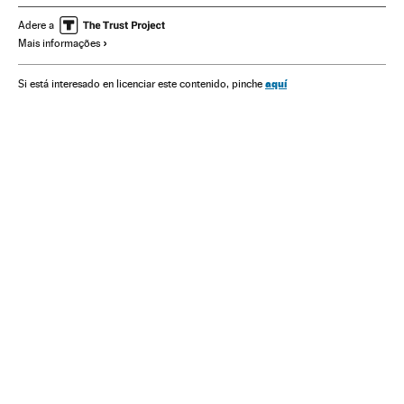
Esportes
Europa
Problemas sociais
Sociedade
Adere a
Mais informações
Justiça
Racismo en el deporte
aquí
Si está interesado en licenciar este contenido, pinche