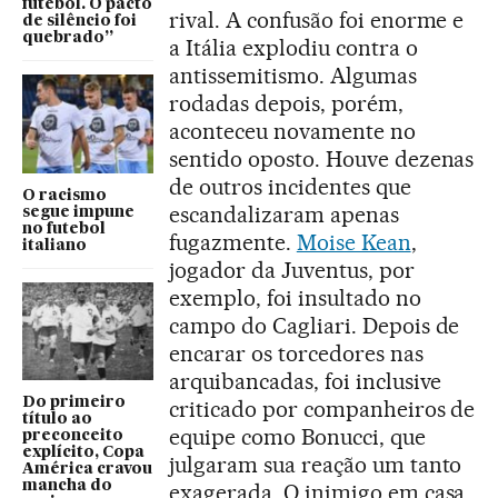
futebol. O pacto
rival. A confusão foi enorme e
de silêncio foi
quebrado”
a Itália explodiu contra o
antissemitismo. Algumas
rodadas depois, porém,
aconteceu novamente no
sentido oposto. Houve dezenas
de outros incidentes que
O racismo
escandalizaram apenas
segue impune
no futebol
fugazmente.
Moise Kean
,
italiano
jogador da Juventus, por
exemplo, foi insultado no
campo do Cagliari. Depois de
encarar os torcedores nas
arquibancadas, foi inclusive
Do primeiro
criticado por companheiros de
título ao
equipe como Bonucci, que
preconceito
explícito, Copa
julgaram sua reação um tanto
América cravou
mancha do
exagerada. O inimigo em casa.