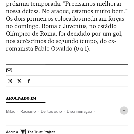
próxima temporada: "Precisamos melhorar
nossa defesa. No ataque, estamos muito bem."
Os dois primeiros colocados mediram forças
no domingo. Roma e Juventus, no estádio
Olímpico de Roma, foi decidido por um gol,
nos acréscimos do segundo tempo, do ex-
romanista Pablo Osvaldo (0 a 1).
Esportes El País Brasil en Instagram
Esportes El País Brasil en Twitter
Esportes El País Brasil en Facebook
ARQUIVADO EM
Milão
Racismo
Delitos ódio
Discriminação
Preconceitos
Futebol
Problemas sociais
Delitos
Esportes
Sociedade
Justiça
Lombardía
Itália
Adere a