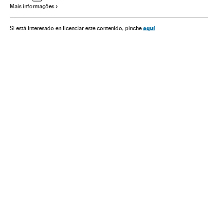
Mais informações
Europa Ocidental
Europa
Racismo en el deporte
aquí
Si está interesado en licenciar este contenido, pinche