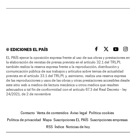
©
EDICIONES EL PAÍS
EL PAÍS BRASIL EN
EL PAÍS BRASI
EL PAÍS B
EL PA
EL PAÍS ejerce la oposición expresa frente al uso de sus obras y prestaciones en
la elaboración de revistas de prensa prevista en el artículo 32.1 del TRLPI;
también realiza la reserva expresa frente a la reproducción, distribución y
comunicación pública de sus trabajos y artículos sobre temas de actualidad
prevista en el artículo 33.1 del TRLPI; y, asimismo, realiza una reserva expresa
de las reproducciones y usos de las obras y otras prestaciones accesibles desde
este sitio web a medios de lectura mecánica u otros medios que resulten
adecuados a tal fin de conformidad con el artículo 67.3 del Real Decreto - ley
24/2021, de 2 de noviembre
Contacto
Venta de contenidos
Aviso legal
Política cookies
Política de privacidad
Mapa
Suscripciones EL PAÍS
Suscripciones empresas
RSS
Índice
Noticias de hoy