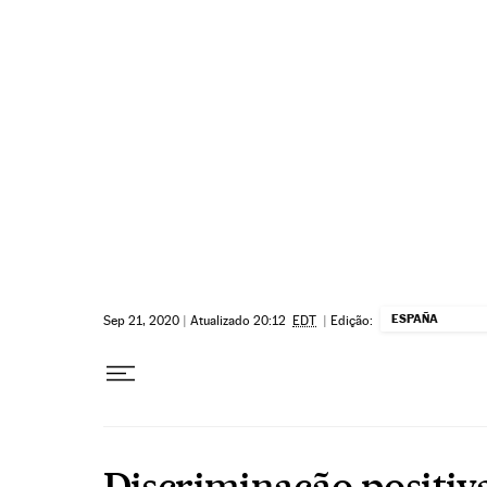
Pular para o conteúdo
ESPAÑA
Sep 21, 2020
|
Atualizado 20:12
EDT
|
Edição:
Discriminação positiv