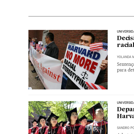
UNIVERSID
Decis
racia
YOLANDA 
Sentenç
para det
UNIVERSI
Depar
Harva
SANDRO PO