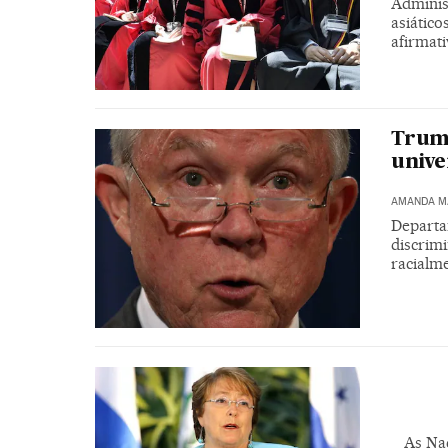
Adminis
asiático
afirmati
Trump
unive
AMANDA M
Departam
discrim
racialm
As Na