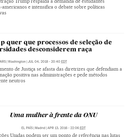
tração Trump respalda a demanda de estudantes
s-americanos e intensifica o debate sobre políticas
vas
 quer que processos de seleção de
rsidades desconsiderem raça
ARS
|
Washington
|
JUL 04, 2018 - 20:40
EDT
ento de Justiça se afasta das diretrizes que defendiam a
inação positiva nas administrações e pede métodos
ente neutros
Uma mulher à frente da ONU
EL PAÍS
|
Madrid
|
APR 13, 2016 - 22:06
EDT
ções Unidas podem ser um ponto de referência nas lutas