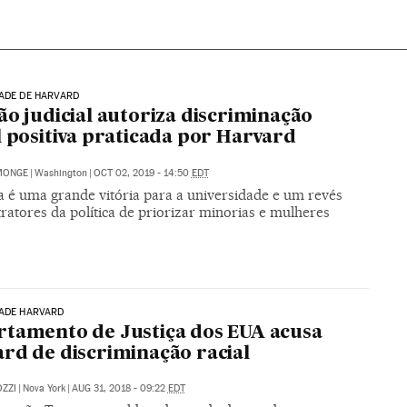
ADE DE HARVARD
ão judicial autoriza discriminação
l positiva praticada por Harvard
MONGE
|
Washington
|
OCT 02, 2019 - 14:50
EDT
a é uma grande vitória para a universidade e um revés
ratores da política de priorizar minorias e mulheres
DADE HARVARD
tamento de Justiça dos EUA acusa
rd de discriminação racial
ZZI
|
Nova York
|
AUG 31, 2018 - 09:22
EDT