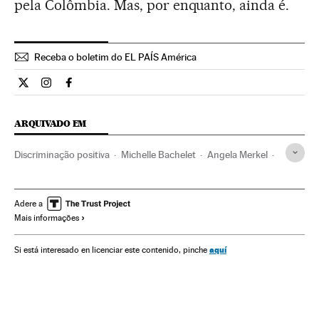
pela Colômbia. Mas, por enquanto, ainda é.
Receba o boletim do EL PAÍS América
Opiniao El País Brasil en Twitter
Opiniao El País Brasil en Instagram
Opiniao El País Brasil en Facebook
ARQUIVADO EM
Discriminação positiva
Michelle Bachelet
Angela Merkel
Christine Lagarde
Hillary Clinton
Discriminação sexual
Dilma Rousseff
ONU
Direitos mulher
Discriminação
Adere a
Mais informações
Mulheres
Governo
Relações gênero
Partido dos Trabalhadores
Partidos políticos
Política
aquí
Si está interesado en licenciar este contenido, pinche