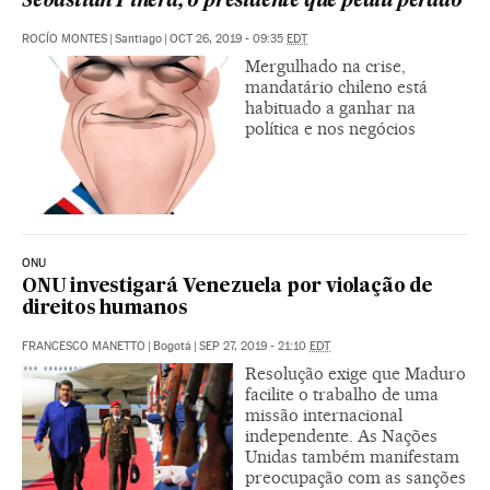
Sebastián Piñera, o presidente que pediu perdão
ROCÍO MONTES
|
Santiago
|
OCT 26, 2019 - 09:35
EDT
Mergulhado na crise,
mandatário chileno está
habituado a ganhar na
política e nos negócios
ONU
ONU investigará Venezuela por violação de
direitos humanos
FRANCESCO MANETTO
|
Bogotá
|
SEP 27, 2019 - 21:10
EDT
Resolução exige que Maduro
facilite o trabalho de uma
missão internacional
independente. As Nações
Unidas também manifestam
preocupação com as sanções