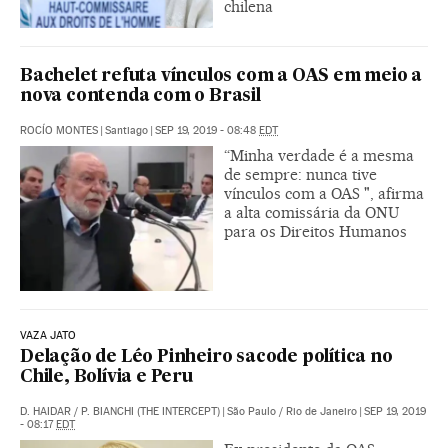
chilena
Bachelet refuta vínculos com a OAS em meio a
nova contenda com o Brasil
ROCÍO MONTES
|
Santiago
|
SEP 19, 2019 - 08:48
EDT
“Minha verdade é a mesma
de sempre: nunca tive
vínculos com a OAS ", afirma
a alta comissária da ONU
para os Direitos Humanos
VAZA JATO
Delação de Léo Pinheiro sacode política no
Chile, Bolívia e Peru
D. HAIDAR
/
P. BIANCHI (THE INTERCEPT)
|
São Paulo / Rio de Janeiro
|
SEP 19, 2019
- 08:17
EDT