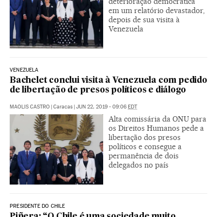
deterioração democrática
em um relatório devastador,
depois de sua visita à
Venezuela
VENEZUELA
Bachelet conclui visita à Venezuela com pedido
de libertação de presos políticos e diálogo
MAOLIS CASTRO
|
Caracas
|
JUN 22, 2019 - 09:06
EDT
Alta comissária da ONU para
os Direitos Humanos pede a
libertação dos presos
políticos e consegue a
permanência de dois
delegados no país
PRESIDENTE DO CHILE
Piñera: “O Chile é uma sociedade muito