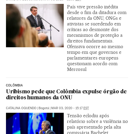
País vive pressão inédita
desde o fim da ditadura com
relatores da ONU, ONGs e
ativistas se sucedendo em
críticas ao desmonte dos
mecanismos de proteção a
direitos fundamentais.
Ofensiva ocorre ao mesmo
tempo em que governos e
parlamentares europeus
questionam acordo com
Mercosul
COLÔMBIA
Uribismo pede que Colômbia expulse órgão de
direitos humanos da ONU
CATALINA OQUENDO
|
Bogotá
|
MAR 03, 2020 - 15:17
EST
Tensão eclodiu após
relatório sobre a violência no
país apresentado pela alta
comissária Bachelet