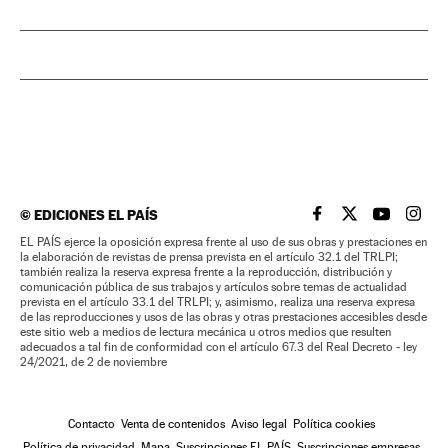
©
EDICIONES EL PAÍS
EL PAÍS BRASIL EN
EL PAÍS BRASI
EL PAÍS B
EL PA
EL PAÍS ejerce la oposición expresa frente al uso de sus obras y prestaciones en
la elaboración de revistas de prensa prevista en el artículo 32.1 del TRLPI;
también realiza la reserva expresa frente a la reproducción, distribución y
comunicación pública de sus trabajos y artículos sobre temas de actualidad
prevista en el artículo 33.1 del TRLPI; y, asimismo, realiza una reserva expresa
de las reproducciones y usos de las obras y otras prestaciones accesibles desde
este sitio web a medios de lectura mecánica u otros medios que resulten
adecuados a tal fin de conformidad con el artículo 67.3 del Real Decreto - ley
24/2021, de 2 de noviembre
Contacto
Venta de contenidos
Aviso legal
Política cookies
Política de privacidad
Mapa
Suscripciones EL PAÍS
Suscripciones empresas