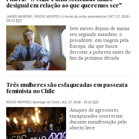
desigual em relação ao que queremos ser”
JAVIER MORENO
/
ROCÍO MONTES
|
A bordo do avião presidencial
|
OCT 07, 2018 -
08:22
EDT
Sete meses depois de iniciar
seu segundo mandato, o
presidente, em viagem pela
Europa, diz que busca
derrotar a pobreza antes do
fim da próxima década
Três mulheres são esfaqueadas em passeata
feminista no Chile
ROCÍO MONTES
|
Santiago do Chile
|
JUL 27, 2018 - 15:10
EDT
Ataques de agressores
encapuzados ocorreram
durante manifestação pelo
aborto livre