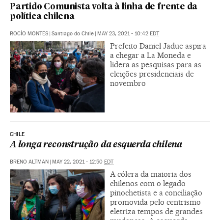
Partido Comunista volta à linha de frente da
política chilena
ROCÍO MONTES
|
Santiago do Chile
|
MAY 23, 2021 - 10:42
EDT
Prefeito Daniel Jadue aspira
a chegar a La Moneda e
lidera as pesquisas para as
eleições presidenciais de
novembro
CHILE
A longa reconstrução da esquerda chilena
BRENO ALTMAN
|
MAY 22, 2021 - 12:50
EDT
A cólera da maioria dos
chilenos com o legado
pinochetista e a conciliação
promovida pelo centrismo
eletriza tempos de grandes