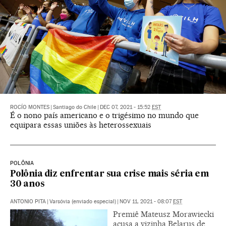
ROCÍO MONTES
|
Santiago do Chile
|
DEC 07, 2021 - 15:52
EST
É o nono país americano e o trigésimo no mundo que
equipara essas uniões às heterossexuais
POLÔNIA
Polônia diz enfrentar sua crise mais séria em
30 anos
ANTONIO PITA
|
Varsóvia (enviado especial)
|
NOV 11, 2021 - 08:07
EST
Premiê Mateusz Morawiecki
acusa a vizinha Belarus de