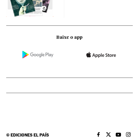
Baixe o app
©
EDICIONES EL PAÍS
EL PAÍS BRASIL EN
EL PAÍS BRASI
EL PAÍS B
EL PA