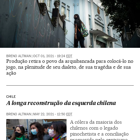
BRENO ALTMAN
|
OCT 01, 2021 - 19:24
EDT
Produção retira o povo da arquibancada para colocá-lo no
jogo, na plenitude de seu dialeto, de sua tragédia e de sua
ação
CHILE
A longa reconstrução da esquerda chilena
BRENO ALTMAN
|
MAY 22, 2021 - 12:50
EDT
A cólera da maioria dos
chilenos com o legado
pinochetista e a conciliação
promovida pelo centrismo