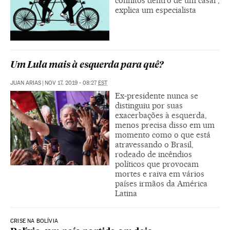
conflitos dentro de um casal”,
explica um especialista
Um Lula mais à esquerda para quê?
JUAN ARIAS
|
NOV 17, 2019 - 08:27
EST
Ex-presidente nunca se
distinguiu por suas
exacerbações à esquerda,
menos precisa disso em um
momento como o que está
atravessando o Brasil,
rodeado de incêndios
políticos que provocam
mortes e raiva em vários
países irmãos da América
Latina
CRISE NA BOLÍVIA