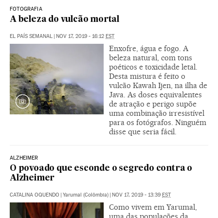
FOTOGRAFIA
A beleza do vulcão mortal
EL PAÍS SEMANAL
|
NOV 17, 2019 - 16:12
EST
Enxofre, água e fogo. A
beleza natural, com tons
poéticos e toxicidade letal.
Desta mistura é feito o
vulcão Kawah Ijen, na ilha de
Java. As doses equivalentes
de atração e perigo supõe
uma combinação irresistível
para os fotógrafos. Ninguém
disse que seria fácil.
ALZHEIMER
O povoado que esconde o segredo contra o
Alzheimer
CATALINA OQUENDO
|
Yarumal (Colômbia)
|
NOV 17, 2019 - 13:39
EST
Como vivem em Yarumal,
uma das populações da