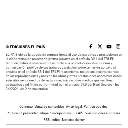
©
EDICIONES EL PAÍS
EL PAÍS BRASIL EN
EL PAÍS BRASI
EL PAÍS B
EL PA
EL PAÍS ejerce la oposición expresa frente al uso de sus obras y prestaciones en
la elaboración de revistas de prensa prevista en el artículo 32.1 del TRLPI;
también realiza la reserva expresa frente a la reproducción, distribución y
comunicación pública de sus trabajos y artículos sobre temas de actualidad
prevista en el artículo 33.1 del TRLPI; y, asimismo, realiza una reserva expresa
de las reproducciones y usos de las obras y otras prestaciones accesibles desde
este sitio web a medios de lectura mecánica u otros medios que resulten
adecuados a tal fin de conformidad con el artículo 67.3 del Real Decreto - ley
24/2021, de 2 de noviembre
Contacto
Venta de contenidos
Aviso legal
Política cookies
Política de privacidad
Mapa
Suscripciones EL PAÍS
Suscripciones empresas
RSS
Índice
Noticias de hoy