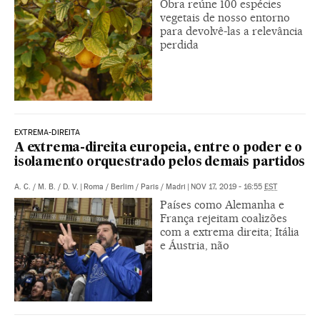
Obra reúne 100 espécies
vegetais de nosso entorno
para devolvê-las a relevância
perdida
EXTREMA-DIREITA
A extrema-direita europeia, entre o poder e o
isolamento orquestrado pelos demais partidos
A. C.
/
M. B.
/
D. V.
|
Roma / Berlim / Paris / Madri
|
NOV 17, 2019 - 16:55
EST
Países como Alemanha e
França rejeitam coalizões
com a extrema direita; Itália
e Áustria, não