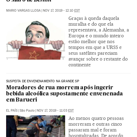
O Muro de Berlim
MARIO VARGAS LLOSA
|
NOV 17, 2019 - 12:10
EST
Graças à queda daquela
muralha e do que ela
representava, a Alemanha, a
Europa e o mundo inteiro
estão melhor que nos
tempos em que a URSS e
seus satélites pareciam
avançar sobre o restante do
continente
SUSPEITA DE ENVENENAMENTO NA GRANDE SP
Moradores de rua morrem após ingerir
bebida alcoólica supostamente envenenada
em Barueri
EL PAÍS
|
São Paulo
|
NOV 17, 2019 - 11:03
EST
Ao menos quatro pessoas
morreram e outras cinco
passaram mal e foram
hospitalizadas. De acordo