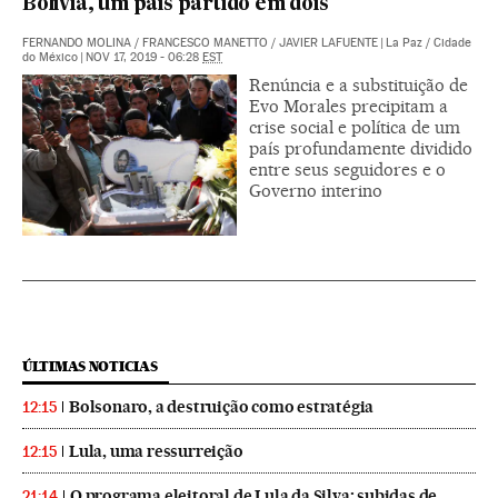
Bolívia, um país partido em dois
FERNANDO MOLINA
/
FRANCESCO MANETTO
/
JAVIER LAFUENTE
|
La Paz / Cidade
do México
|
NOV 17, 2019 - 06:28
EST
Renúncia e a substituição de
Evo Morales precipitam a
crise social e política de um
país profundamente dividido
entre seus seguidores e o
Governo interino
ÚLTIMAS NOTICIAS
Bolsonaro, a destruição como estratégia
12:15
Lula, uma ressurreição
12:15
O programa eleitoral de Lula da Silva: subidas de
21:14