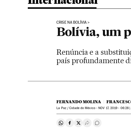
Internacional
CRISE NA BOLÍVIA
Bolívia, um p
Renúncia e a substitui
país profundamente di
FERNANDO MOLINA
FRANCESC
La Paz / Cidade do México -
NOV
17, 2019 - 06:28
Compartir en Whatsapp
Compartir en Facebook
Compartir en Twitter
Desplegar Redes Soci
Comentários