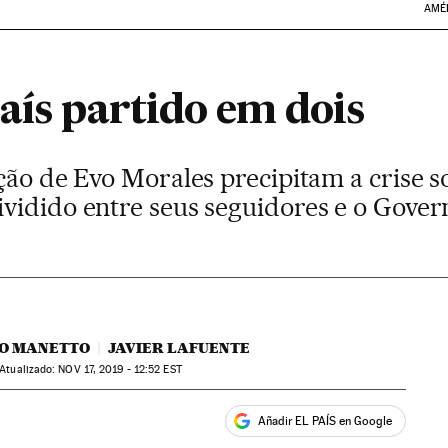
AMÉ
aís partido em dois
ção de Evo Morales precipitam a crise so
vidido entre seus seguidores e o Gover
O MANETTO
JAVIER LAFUENTE
atualizado:
NOV
17, 2019 - 12:52
EST
Añadir EL PAÍS en Google
ales