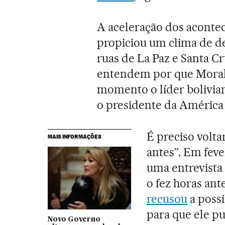
A aceleração dos acont
propiciou um clima de d
ruas de La Paz e Santa Cr
entendem por que Moral
momento o líder bolivia
o presidente da América 
É preciso voltar
MAIS INFORMAÇÕES
antes”. Em fev
uma entrevista 
o fez horas ant
recusou
a possi
para que ele pu
Novo Governo