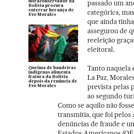
passado um ano 
ultraconservador da
Bolívia procura
enterrar herança de
categórica, mas
Evo Morales
que ainda tinh
assegurou de qu
reeleição graça
eleitoral.
Tanto naquela 
Queima de bandeiras
indígenas alimenta
La Paz, Morales
fratura da Bolívia
depois da renúncia de
prevista pelas 
Evo Morales
ao segundo turn
Como se aquilo não foss
transmitia, que foi pelo
denúncias de fraude e um
Estados Americanos (OE