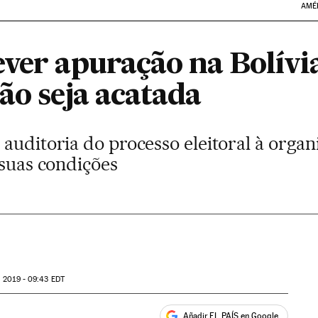
AMÉ
ever apuração na Bolívi
ão seja acatada
auditoria do processo eleitoral à orga
 suas condições
 2019 - 09:43
EDT
Añadir EL PAÍS en Google