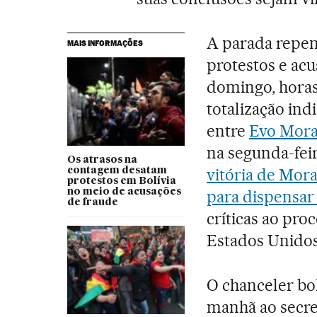
A parada repen
MAIS INFORMAÇÕES
protestos e ac
domingo, horas
totalização ind
entre
Evo Mora
na segunda-feir
Os atrasos na
vitória de Mor
contagem desatam
protestos em Bolívia
no meio de acusações
para dispensar
de fraude
críticas ao pro
Estados Unidos
O chanceler bol
manhã ao secre