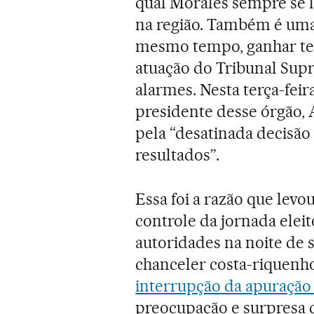
qual Morales sempre se l
na região. Também é uma 
mesmo tempo, ganhar tem
atuação do Tribunal Supr
alarmes. Nesta terça-feir
presidente desse órgão, 
pela “desatinada decisão 
resultados”.
Essa foi a razão que lev
controle da jornada eleit
autoridades na noite de 
chanceler costa-riquenho
interrupção da apuração
preocupação e surpresa 