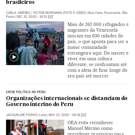
brasileiros
CARLA JIMÉNEZ
/
VICTOR MORIYAMA (FOTO E VÍDEO)
|
Boa Vista, Pacaraima, São
Paulo
|
DEC 15, 2020 - 18:51
EST
Mais de 262.000 refugiados e
migrantes da Venezuela
moram em 630 cidades do
país, o que aponta para ser a
maior comunidade
estrangeira aqui. Do nascer e
viver em uma cultura
diferente, se confrontam até
com a ideia de ficar longe do
seu país até morrer
CRISE POLÍTICA NO PERU
Organizações internacionais se distanciam do
Governo interino do Peru
JACQUELINE FOWKS
|
Lima
|
NOV 13, 2020 - 08:16
EST
OEA evita reconhecer
Manuel Merino como
presidente provisório para