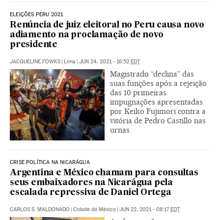
ELEIÇÕES PERU 2021
Renúncia de juiz eleitoral no Peru causa novo
adiamento na proclamação de novo
presidente
JACQUELINE FOWKS
|
Lima
|
JUN 24, 2021 - 16:52
EDT
Magistrado “declina” das
suas funções após a rejeição
das 10 primeiras
impugnações apresentadas
por Keiko Fujimori contra a
vitória de Pedro Castillo nas
urnas
CRISE POLÍTICA NA NICARÁGUA
Argentina e México chamam para consultas
seus embaixadores na Nicarágua pela
escalada repressiva de Daniel Ortega
CARLOS S. MALDONADO
|
Cidade do México
|
JUN 22, 2021 - 08:17
EDT