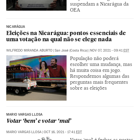
suspendam a Nicarágua da
OEA
NICARÁGUA
Eleições na Nicarágua: pontos essenciais de
uma votação na qual não se elege nada
WILFREDO MIRANDA ABURTO
|
San José (Costa Rica)
|
NOV 07, 2021 - 09:41
EST
População não poderá
escolher uma mudança, mas
há muita coisa em jogo.
Respondemos algumas das
perguntas mais frequentes
sobre as eleições
MARIO VARGAS LLOSA
Votar ‘bem’ e votar ‘mal’
MARIO VARGAS LLOSA
|
OCT 16, 2021 - 17:41
EDT
Votar ‘mal’ é fechar as portas