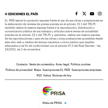
©
EDICIONES EL PAÍS
EL PAÍS BRASIL EN
EL PAÍS BRASI
EL PAÍS B
EL PA
EL PAÍS ejerce la oposición expresa frente al uso de sus obras y prestaciones en
la elaboración de revistas de prensa prevista en el artículo 32.1 del TRLPI;
también realiza la reserva expresa frente a la reproducción, distribución y
comunicación pública de sus trabajos y artículos sobre temas de actualidad
prevista en el artículo 33.1 del TRLPI; y, asimismo, realiza una reserva expresa
de las reproducciones y usos de las obras y otras prestaciones accesibles desde
este sitio web a medios de lectura mecánica u otros medios que resulten
adecuados a tal fin de conformidad con el artículo 67.3 del Real Decreto - ley
24/2021, de 2 de noviembre
Contacto
Venta de contenidos
Aviso legal
Política cookies
Política de privacidad
Mapa
Suscripciones EL PAÍS
Suscripciones empresas
RSS
Índice
Noticias de hoy
Webs de PRISA