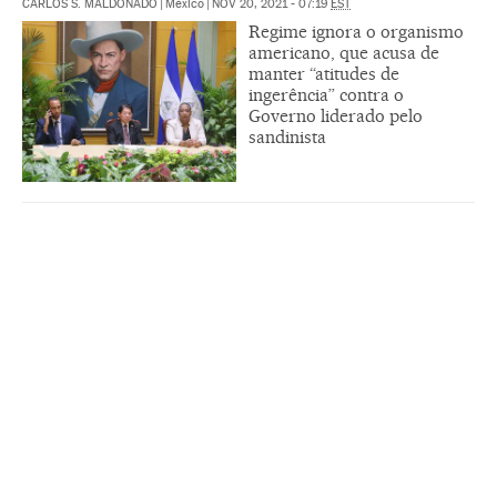
CARLOS S. MALDONADO
|
México
|
NOV 20, 2021 - 07:19
EST
Regime ignora o organismo
americano, que acusa de
manter “atitudes de
ingerência” contra o
Governo liderado pelo
sandinista