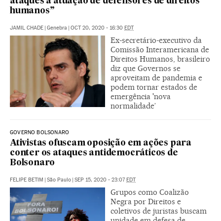
ataques à atuação de defensores de direitos
humanos”
JAMIL CHADE
|
Genebra
|
OCT 20, 2020 - 16:30
EDT
Ex-secretário-executivo da
Comissão Interamericana de
Direitos Humanos, brasileiro
diz que Governos se
aproveitam de pandemia e
podem tornar estados de
emergência 'nova
normalidade’
GOVERNO BOLSONARO
Ativistas ofuscam oposição em ações para
conter os ataques antidemocráticos de
Bolsonaro
FELIPE BETIM
|
São Paulo
|
SEP 15, 2020 - 23:07
EDT
Grupos como Coalizão
Negra por Direitos e
coletivos de juristas buscam
unidade em defesa de