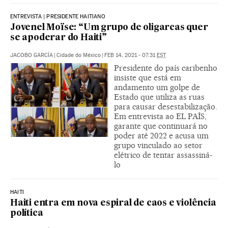
ENTREVISTA | PRESIDENTE HAITIANO
Jovenel Moïse: “Um grupo de oligarcas quer
se apoderar do Haiti”
JACOBO GARCÍA
|
Cidade do México
|
FEB 14, 2021 - 07:31
EST
Presidente do país caribenho
insiste que está em
andamento um golpe de
Estado que utiliza as ruas
para causar desestabilização.
Em entrevista ao EL PAÍS,
garante que continuará no
poder até 2022 e acusa um
grupo vinculado ao setor
elétrico de tentar assassiná-
lo
HAITI
Haiti entra em nova espiral de caos e violência
política