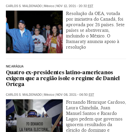
CARLOS S. MALDONADO
|
México
|
NOV 12, 2021 - 20:32
EST
Resolução da OEA, votada
por iniciativa do Canadá, foi
aprovada por 25 países. Sete
países se abstiveram,
incluindo o México. O
Itamaraty anuncia apoio à
resolução
NICARÁGUA
Quatro ex-presidentes latino-americanos
exigem que a região isole o regime de Daniel
Ortega
CARLOS S. MALDONADO
|
México
|
NOV 08, 2021 - 06:50
EST
Fernando Henrique Cardoso,
Laura Chinchila, Juan
Manuel Santos e Ricardo
Lagos pedem que governos
ignorem resultados da
eleição do domingo e