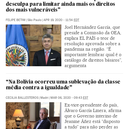
desculpa para limitar ainda mais os direitos
dos mais vulneráveis”
FELIPE BETIM
|
São Paulo
|
APR 19, 2020 - 11:54
EDT
Joel Hernández García, que
preside a Comissão da OEA,
explica EL PAÍS o teor de
resolução aprovada sobre a
pandemia na região. “É
importante lembrar qual é o
catálogo de direitos básicos”,
argumenta
“Na Bolívia ocorreu uma sublevação da classe
média contra a igualdade”
CECILIA BALLESTEROS
|
Madri
|
MAR 06, 2020 - 09:43
EST
Ex-vice-presidente do país,
Álvaro García Linera, afirma
que o Governo interino de
Jeanine Áñez está “disposto
a tudo” para não perder as