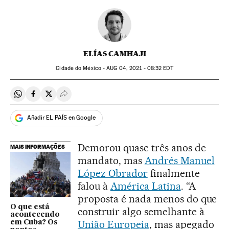
ELÍAS CAMHAJI
Cidade do México -
AUG
04, 2021 - 08:32
EDT
Compartir en Whatsapp
Compartir en Facebook
Compartir en Twitter
Desplegar Redes Sociales
Añadir EL PAÍS en Google
Demorou quase três anos de
MAIS INFORMAÇÕES
mandato, mas
Andrés Manuel
López Obrador
finalmente
falou à
América Latina
. “A
proposta é nada menos do que
O que está
construir algo semelhante à
acontecendo
União Europeia
, mas apegado
em Cuba? Os