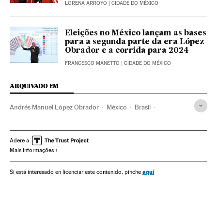
LORENA ARROYO
| CIDADE DO MÉXICO
Eleições no México lançam as bases
para a segunda parte da era López
Obrador e a corrida para 2024
FRANCESCO MANETTO
| CIDADE DO MÉXICO
ARQUIVADO EM
Andrés Manuel López Obrador
México
Brasil
Estados Unidos
Cuba
Venezuela
Unión Europea
Organización Estados Americanos
Latinoamérica
Adere a
Mais informações
América
Tratados internacionales
aquí
Si está interesado en licenciar este contenido, pinche