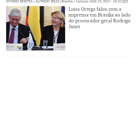
AFONSO BENITES
/
ALFREDO MEZA
|
Brasília / Caracas
|
AUG 23, 2017 - 14:41
EDT
Luisa Ortega falou com a
imprensa em Brasília ao lado
do procurador-geral Rodrigo
Janot