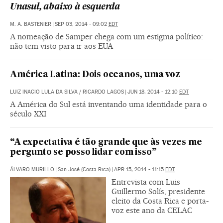
Unasul, abaixo à esquerda
M. A. BASTENIER
|
SEP 03, 2014 - 09:02
EDT
A nomeação de Samper chega com um estigma político:
não tem visto para ir aos EUA
América Latina: Dois oceanos, uma voz
LUIZ INACIO LULA DA SILVA
/
RICARDO LAGOS
|
JUN 18, 2014 - 12:10
EDT
A América do Sul está inventando uma identidade para o
século XXI
“A expectativa é tão grande que às vezes me
pergunto se posso lidar com isso”
ÁLVARO MURILLO
|
San José (Costa Rica)
|
APR 15, 2014 - 11:15
EDT
Entrevista com Luis
Guillermo Solís, presidente
eleito da Costa Rica e porta-
voz este ano da CELAC