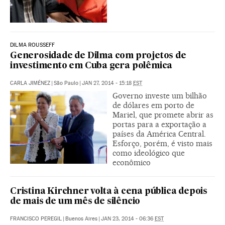
DILMA ROUSSEFF
Generosidade de Dilma com projetos de
investimento em Cuba gera polêmica
CARLA JIMÉNEZ
|
São Paulo
|
JAN 27, 2014 - 15:18
EST
Governo investe um bilhão
de dólares em porto de
Mariel, que promete abrir as
portas para a exportação a
países da América Central.
Esforço, porém, é visto mais
como ideológico que
econômico
Cristina Kirchner volta à cena pública depois
de mais de um mês de silêncio
FRANCISCO PEREGIL
|
Buenos Aires
|
JAN 23, 2014 - 06:36
EST