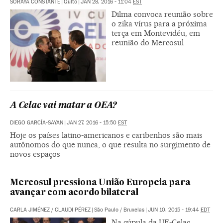
SORAYA CONSTANTE
|
Quito
|
JAN 28, 2016 - 11:04
EST
Dilma convoca reunião sobre
o zika vírus para a próxima
terça em Montevidéu, em
reunião do Mercosul
A Celac vai matar a OEA?
DIEGO GARCÍA-SAYAN
|
JAN 27, 2016 - 15:50
EST
Hoje os países latino-americanos e caribenhos são mais
autônomos do que nunca, o que resulta no surgimento de
novos espaços
Mercosul pressiona União Europeia para
avançar com acordo bilateral
CARLA JIMÉNEZ
/
CLAUDI PÉREZ
|
São Paulo / Bruxelas
|
JUN 10, 2015 - 19:44
EDT
Na cúpula da UE-Celac,