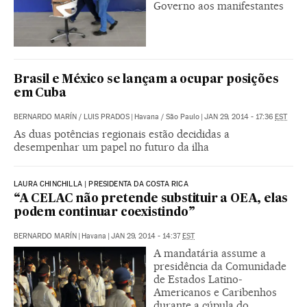
Governo aos manifestantes
Brasil e México se lançam a ocupar posições
em Cuba
BERNARDO MARÍN
/
LUIS PRADOS
|
Havana / São Paulo
|
JAN 29, 2014 - 17:36
EST
As duas potências regionais estão decididas a
desempenhar um papel no futuro da ilha
LAURA CHINCHILLA | PRESIDENTA DA COSTA RICA
“A CELAC não pretende substituir a OEA, elas
podem continuar coexistindo”
BERNARDO MARÍN
|
Havana
|
JAN 29, 2014 - 14:37
EST
A mandatária assume a
presidência da Comunidade
de Estados Latino-
Americanos e Caribenhos
durante a cúpula do