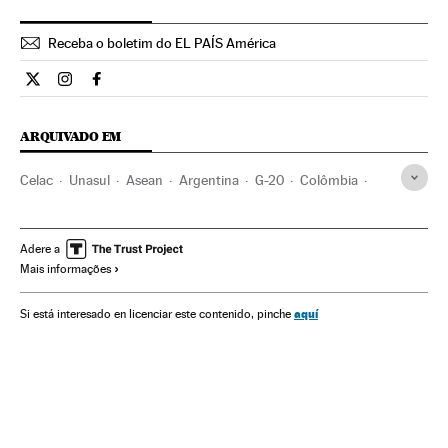
Receba o boletim do EL PAÍS América
Opiniao El País Brasil en Twitter
Opiniao El País Brasil en Instagram
Opiniao El País Brasil en Facebook
ARQUIVADO EM
Celac
Unasul
Asean
Argentina
G-20
Colômbia
Chile
Brasil
Relações internacionais
América Latina
América do Sul
América
Organizações internacionais
Adere a
Mais informações
Relações exteriores
aquí
Si está interesado en licenciar este contenido, pinche