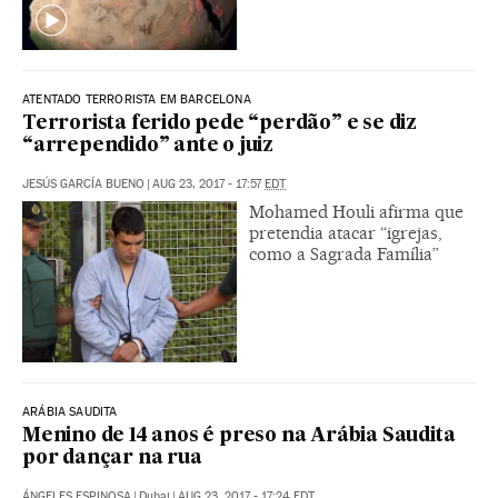
ATENTADO TERRORISTA EM BARCELONA
Terrorista ferido pede “perdão” e se diz
“arrependido” ante o juiz
JESÚS GARCÍA BUENO
|
AUG 23, 2017 - 17:57
EDT
Mohamed Houli afirma que
pretendia atacar “igrejas,
como a Sagrada Família”
ARÁBIA SAUDITA
Menino de 14 anos é preso na Arábia Saudita
por dançar na rua
ÁNGELES ESPINOSA
|
Dubai
|
AUG 23, 2017 - 17:24
EDT