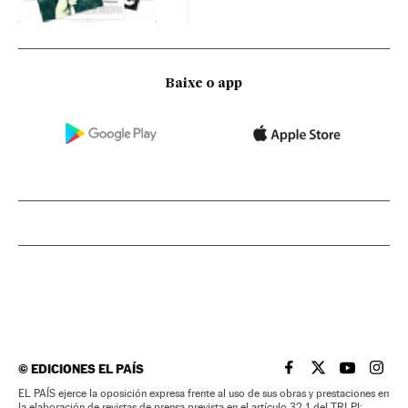
Baixe o app
©
EDICIONES EL PAÍS
EL PAÍS BRASIL EN
EL PAÍS BRASI
EL PAÍS B
EL PA
EL PAÍS ejerce la oposición expresa frente al uso de sus obras y prestaciones en
la elaboración de revistas de prensa prevista en el artículo 32.1 del TRLPI;