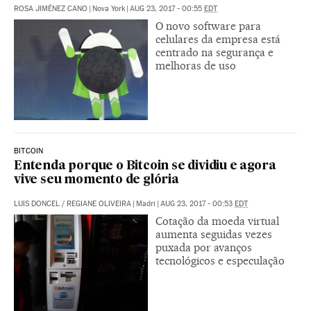
ROSA JIMÉNEZ CANO
|
Nova York
|
AUG 23, 2017 - 00:55
EDT
O novo software para
celulares da empresa está
centrado na segurança e
melhoras de uso
BITCOIN
Entenda porque o Bitcoin se dividiu e agora
vive seu momento de glória
LUIS DONCEL
/
REGIANE OLIVEIRA
|
Madri
|
AUG 23, 2017 - 00:53
EDT
Cotação da moeda virtual
aumenta seguidas vezes
puxada por avanços
tecnológicos e especulação