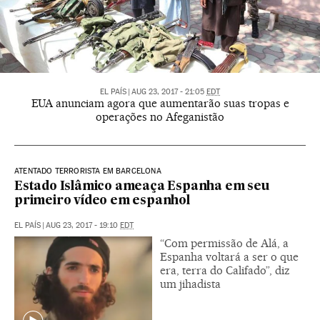
EL PAÍS
|
AUG 23, 2017 - 21:05
EDT
EUA anunciam agora que aumentarão suas tropas e
operações no Afeganistão
ATENTADO TERRORISTA EM BARCELONA
Estado Islâmico ameaça Espanha em seu
primeiro vídeo em espanhol
EL PAÍS
|
AUG 23, 2017 - 19:10
EDT
“Com permissão de Alá, a
Espanha voltará a ser o que
era, terra do Califado”, diz
um jihadista