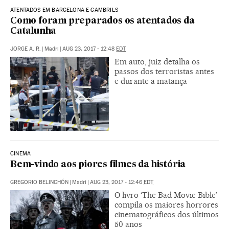
ATENTADOS EM BARCELONA E CAMBRILS
Como foram preparados os atentados da
Catalunha
JORGE A. R.
|
Madri
|
AUG 23, 2017 - 12:48
EDT
Em auto, juiz detalha os
passos dos terroristas antes
e durante a matança
CINEMA
Bem-vindo aos piores filmes da história
GREGORIO BELINCHÓN
|
Madri
|
AUG 23, 2017 - 12:46
EDT
O livro ‘The Bad Movie Bible’
compila os maiores horrores
cinematográficos dos últimos
50 anos