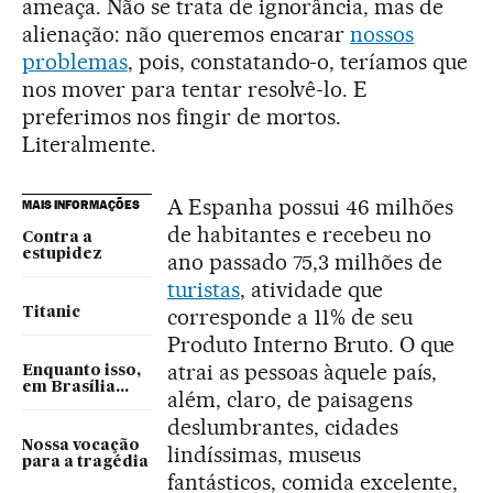
ameaça. Não se trata de ignorância, mas de
alienação: não queremos encarar
nossos
problemas
, pois, constatando-o, teríamos que
nos mover para tentar resolvê-lo. E
preferimos nos fingir de mortos.
Literalmente.
A Espanha possui 46 milhões
MAIS INFORMAÇÕES
de habitantes e recebeu no
Contra a
estupidez
ano passado 75,3 milhões de
turistas
, atividade que
corresponde a 11% de seu
Titanic
Produto Interno Bruto. O que
atrai as pessoas àquele país,
Enquanto isso,
em Brasília...
além, claro, de paisagens
deslumbrantes, cidades
Nossa vocação
lindíssimas, museus
para a tragédia
fantásticos, comida excelente,