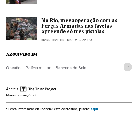
No Rio, megaoperação com as
Forças Armadas nas favelas
apreende só três pistolas
MARÍA MARTÍN
| RIO DE JANEIRO
ARQUIVADO EM
Opinião
Polícia militar
Bancada da Bala
Ataque Barcelona 17-A
Rio de Janeiro
Licença armas
Bancada BBB
Associações políticas
Adere a
Mais informações
Estado Rio de Janeiro
Partidos conservadores
Armas privadas
Forças armadas
Narcotráfico
aquí
Si está interesado en licenciar este contenido, pinche
Congresso Nacional
Conservadores
Parlamento
Delitos contra saúde pública
Brasil
Violência