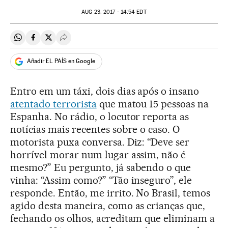
AUG
23, 2017 - 14:54
EDT
Compartir en Whatsapp
Compartir en Facebook
Compartir en Twitter
Desplegar Redes Sociales
Añadir EL PAÍS en Google
Entro em um táxi, dois dias após o insano
atentado terrorista
que matou 15 pessoas na
Espanha. No rádio, o locutor reporta as
notícias mais recentes sobre o caso. O
motorista puxa conversa. Diz: “Deve ser
horrível morar num lugar assim, não é
mesmo?” Eu pergunto, já sabendo o que
vinha: “Assim como?” “Tão inseguro”, ele
responde. Então, me irrito. No Brasil, temos
agido desta maneira, como as crianças que,
fechando os olhos, acreditam que eliminam a