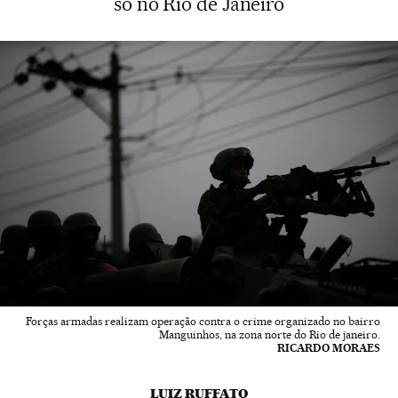
só no Rio de Janeiro
Forças armadas realizam operação contra o crime organizado no bairro
Manguinhos, na zona norte do Rio de janeiro.
RICARDO MORAES
LUIZ RUFFATO