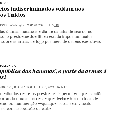
NIDOS
eios indiscriminados voltam aos
os Unidos
MONGE
|
Washington
|
MAR 28, 2021 - 11:55
EDT
as últimas matanças e diante da falta de acordo no
so, o presidente Joe Biden estuda impor um maior
e sobre as armas de fogo por meio de ordens executivas
BOLSONARO
epública das bananas’, o porte de armas é
xi
RICARDO
/
BEATRIZ GRAEFF
|
FEB 18, 2021 - 14:17
EST
m-editados decretos presidenciais permitem que cidadão
 portando uma arma desde que declare ir a um local de
ento ou manutenção —qualquer local, sem vínculo
ório com associação ou clube