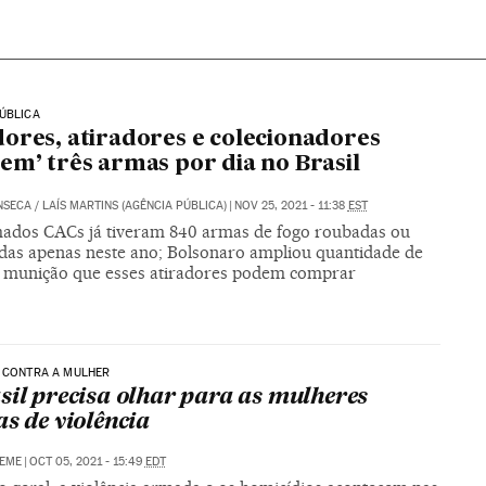
ÚBLICA
ores, atiradores e colecionadores
em’ três armas por dia no Brasil
SECA / LAÍS MARTINS (AGÊNCIA PÚBLICA)
|
NOV 25, 2021 - 11:38
EST
ados CACs já tiveram 840 armas de fogo roubadas ou
adas apenas neste ano; Bolsonaro ampliou quantidade de
 munição que esses atiradores podem comprar
A CONTRA A MULHER
sil precisa olhar para as mulheres
as de violência
NEME
|
OCT 05, 2021 - 15:49
EDT