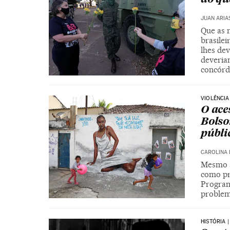
JUAN ARIA
Que as 
brasile
lhes de
deveria
concórd
VIOLÊNCIA
O ace
Bolso
públi
CAROLINA 
Mesmo a 
como pr
Program
problem
HISTÓRIA 