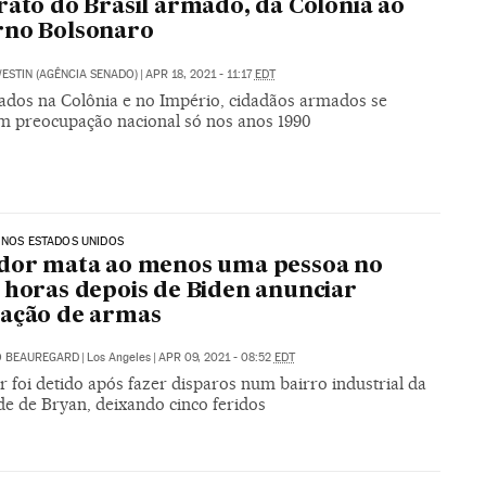
rato do Brasil armado, da Colônia ao
rno Bolsonaro
ESTIN (AGÊNCIA SENADO)
|
APR 18, 2021 - 11:17
EDT
vados na Colônia e no Império, cidadãos armados se
m preocupação nacional só nos anos 1990
 NOS ESTADOS UNIDOS
dor mata ao menos uma pessoa no
 horas depois de Biden anunciar
lação de armas
O BEAUREGARD
|
Los Angeles
|
APR 09, 2021 - 08:52
EDT
 foi detido após fazer disparos num bairro industrial da
de de Bryan, deixando cinco feridos