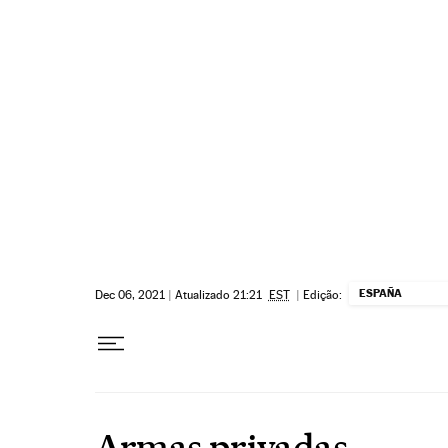
Pular para o conteúdo
ESPAÑA
Dec 06, 2021
|
Atualizado 21:21
EST
|
Edição:
Armas privadas