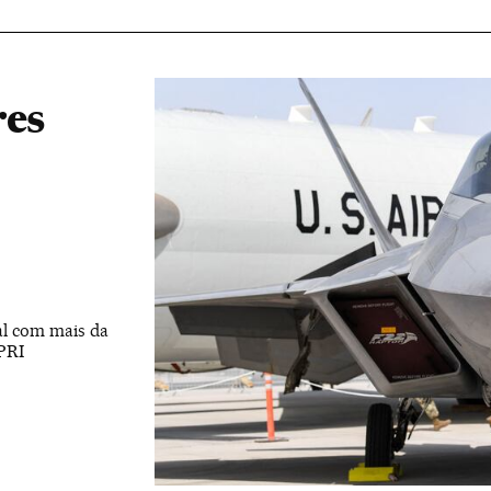
res
l com mais da
PRI