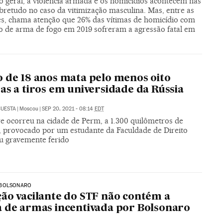
 geral, a violência armada e os homicídios acontecem nas
bretudo no caso da vitimização masculina. Mas, entre as
s, chama atenção que 26% das vítimas de homicídio com
 de arma de fogo em 2019 sofreram a agressão fatal em
 de 18 anos mata pelo menos oito
as a tiros em universidade da Rússia
CUESTA
|
Moscou
|
SEP 20, 2021 - 08:14
EDT
e ocorreu na cidade de Perm, a 1.300 quilômetros de
 provocado por um estudante da Faculdade de Direito
ou gravemente ferido
BOLSONARO
ão vacilante do STF não contém a
 de armas incentivada por Bolsonaro