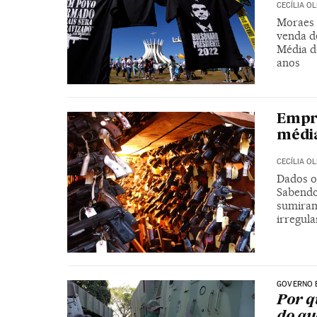
CECÍLIA OL
Moraes 
venda d
Média d
anos
Empr
média
CECÍLIA OL
Dados o
Sabendo
sumiram
irregula
GOVERNO 
Por q
do qu