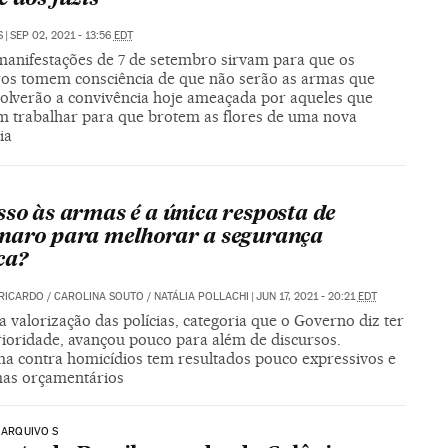
S
|
SEP 02, 2021 - 13:56
EDT
manifestações de 7 de setembro sirvam para que os
iros tomem consciência de que não serão as armas que
volverão a convivência hoje ameaçada por aqueles que
m trabalhar para que brotem as flores de uma nova
ia
sso às armas é a única resposta de
naro para melhorar a segurança
ca?
RICARDO
/
CAROLINA SOUTO
/
NATÁLIA POLLACHI
|
JUN 17, 2021 - 20:21
EDT
valorização das polícias, categoria que o Governo diz ter
ioridade, avançou pouco para além de discursos.
a contra homicídios tem resultados pouco expressivos e
as orçamentários
| ARQUIVO S