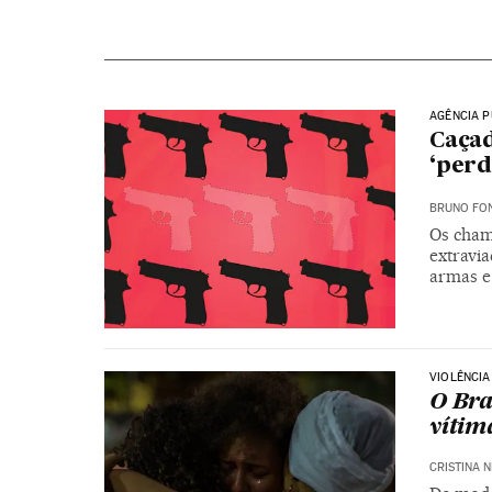
AGÊNCIA P
Caçad
‘perd
BRUNO FON
Os cham
extravi
armas e
VIOLÊNCI
O Bra
vítim
CRISTINA 