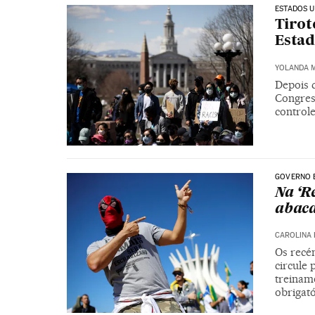
ESTADOS U
Tirot
Estad
YOLANDA 
Depois d
Congres
control
GOVERNO 
Na ‘R
abaca
CAROLINA 
Os recé
circule
treinam
obrigat