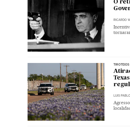
O ret
Gove
RICARDO W
Incenti
tornara
TIROTEIOS
Atira
Texas
regu
LUIS PABL
Agressor
localida