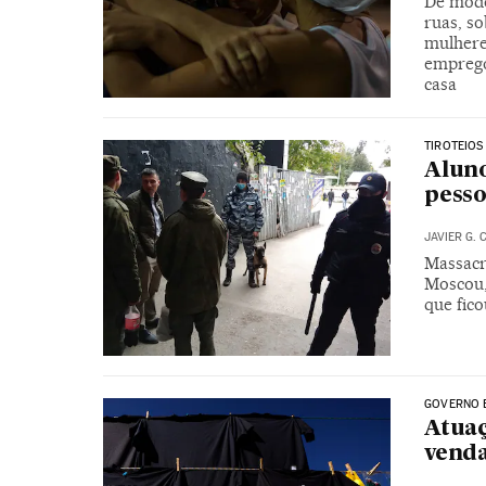
De modo
ruas, so
mulhere
emprego
casa
TIROTEIOS
Aluno
pesso
JAVIER G. 
Massacr
Moscou,
que fic
GOVERNO 
Atuaç
venda