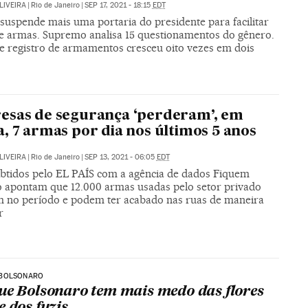
LIVEIRA
|
Rio de Janeiro
|
SEP 17, 2021 - 18:15
EDT
suspende mais uma portaria do presidente para facilitar
e armas. Supremo analisa 15 questionamentos do gênero.
e registro de armamentos cresceu oito vezes em dois
esas de segurança ‘perderam’, em
, 7 armas por dia nos últimos 5 anos
LIVEIRA
|
Rio de Janeiro
|
SEP 13, 2021 - 06:05
EDT
btidos pelo EL PAÍS com a agência de dados Fiquem
 apontam que 12.000 armas usadas pelo setor privado
 no período e podem ter acabado nas ruas de maneira
r
BOLSONARO
ue Bolsonaro tem mais medo das flores
e dos fuzis