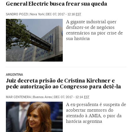
General Electric busca frear sua queda
SANDRO POZZI
|
Nova York
|
DEC 07, 2017 - 12:16
EST
A gigante industrial quer
desfazer-se de negócios
centenários na pior crise de
sua história
ARGENTINA
Juiz decreta prisão de Cristina Kirchner e
pede autorização ao Congresso para detê-la
MAR CENTENERA
|
Buenos Aires
|
DEC 07, 2017 - 12:14
EST
A ex-presidenta é suspeita de
acobertar mentores do
atentado à AMIA, o pior da
história argentina