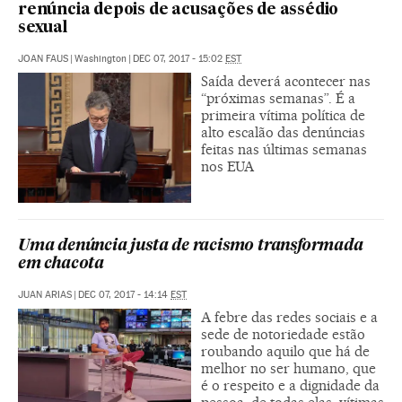
renúncia depois de acusações de assédio
sexual
JOAN FAUS
|
Washington
|
DEC 07, 2017 - 15:02
EST
Saída deverá acontecer nas
“próximas semanas”. É a
primeira vítima política de
alto escalão das denúncias
feitas nas últimas semanas
nos EUA
Uma denúncia justa de racismo transformada
em chacota
JUAN ARIAS
|
DEC 07, 2017 - 14:14
EST
A febre das redes sociais e a
sede de notoriedade estão
roubando aquilo que há de
melhor no ser humano, que
é o respeito e a dignidade da