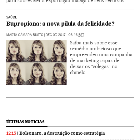
para sobreviver à exportação maciça de seus recursos
SAÚDE
Bupropiona: a nova pílula da felicidade?
MARTA CÁMARA BUSTO
|
DEC 07, 2017 - 08:46
EST
Saiba mais sobre esse
remédio ambicioso que
empreendeu uma campanha
de marketing capaz de
deixar os “colegas” no
chinelo
ÚLTIMAS NOTICIAS
Bolsonaro, a destruição como estratégia
12:15