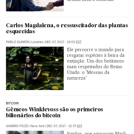
Carlos Magdalena, o ressuscitador das plantas
esquecidas
PABLO GUIMÓN
|
Londres
|
DEC 07, 2017 - 13:02
EST
Ele percorre o mundo para
resgatar espécies à beira da
extinção. Um dos botânicos
mais respeitados do Reino
Unido: o 'Messias da
natureza'
BITCOIN
Gêmeos Winklevoss são os primeiros
bilionários do bitcoin
SANDRO POZZI
|
Nova York
|
DEC 07, 2017 - 12:37
EST
Irmãos, que acusaram Mark