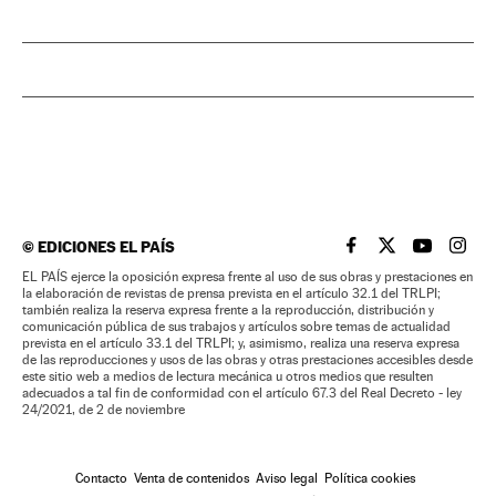
©
EDICIONES EL PAÍS
EL PAÍS BRASIL EN
EL PAÍS BRASI
EL PAÍS B
EL PA
EL PAÍS ejerce la oposición expresa frente al uso de sus obras y prestaciones en
la elaboración de revistas de prensa prevista en el artículo 32.1 del TRLPI;
también realiza la reserva expresa frente a la reproducción, distribución y
comunicación pública de sus trabajos y artículos sobre temas de actualidad
prevista en el artículo 33.1 del TRLPI; y, asimismo, realiza una reserva expresa
de las reproducciones y usos de las obras y otras prestaciones accesibles desde
este sitio web a medios de lectura mecánica u otros medios que resulten
adecuados a tal fin de conformidad con el artículo 67.3 del Real Decreto - ley
24/2021, de 2 de noviembre
Contacto
Venta de contenidos
Aviso legal
Política cookies