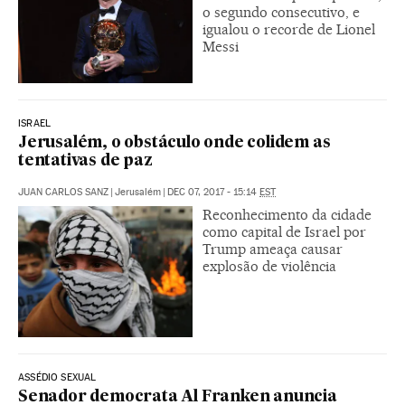
o segundo consecutivo, e
igualou o recorde de Lionel
Messi
ISRAEL
Jerusalém, o obstáculo onde colidem as
tentativas de paz
JUAN CARLOS SANZ
|
Jerusalém
|
DEC 07, 2017 - 15:14
EST
Reconhecimento da cidade
como capital de Israel por
Trump ameaça causar
explosão de violência
ASSÉDIO SEXUAL
Senador democrata Al Franken anuncia