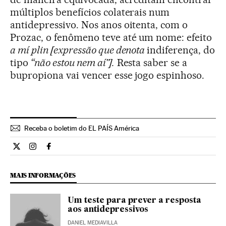
múltiplos benefícios colaterais num
antidepressivo. Nos anos oitenta, com o
Prozac, o fenômeno teve até um nome: efeito
a mí plin [
expressão que denota
indiferença, do
tipo
“não estou nem aí”]
.
Resta saber se a
bupropiona vai vencer esse jogo espinhoso.
Receba o boletim do EL PAÍS América
Ciencia El País Brasil en Twitter
Ciencia El País Brasil en Instagram
Ciencia El País Brasil en Facebook
MAIS INFORMAÇÕES
Um teste para prever a resposta
aos antidepressivos
DANIEL MEDIAVILLA