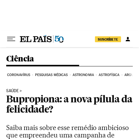
Pular para o conteúdo
SUSCRÍBETE
Ciência
CORONAVÍRUS
PESQUISAS MÉDICAS
ASTRONOMIA
ASTROFÍSICA
ARQUEO
SAÚDE
Bupropiona: a nova pílula da
felicidade?
Saiba mais sobre esse remédio ambicioso
que empreendeu uma campanha de