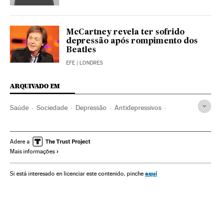
McCartney revela ter sofrido
depressão após rompimento dos
Beatles
EFE
| LONDRES
ARQUIVADO EM
Saúde
Sociedade
Depressão
Antidepressivos
Doenças mentais
Medicamentos
Farmácia
Doenças
Bem-estar
Medicina
Estilo vida
Buenavida en SER
Adere a
Mais informações
aquí
Si está interesado en licenciar este contenido, pinche