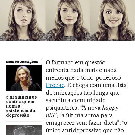
O fármaco em questão
MAIS INFORMAÇÕES
enfrenta nada mais e nada
menos que o todo-poderoso
Prozac
. E chega com uma lista
de indicações tão longa que
5 argumentos
sacudiu a comunidade
contra quem
psiquiátrica. “A nova
happy
nega a
existência da
pill
”, “a última arma para
depressão
emagrecer sem fazer dieta”, “o
único antidepressivo que não