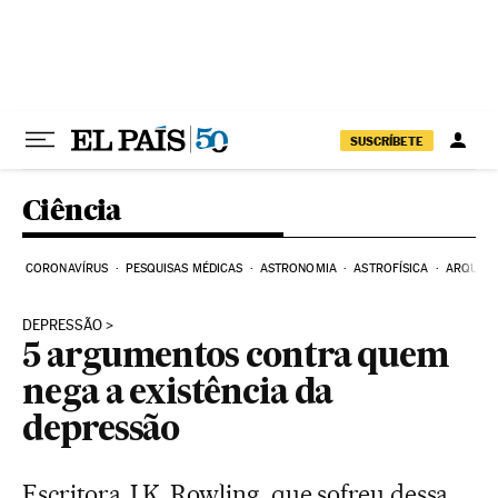
Pular para o conteúdo
SUSCRÍBETE
Ciência
CORONAVÍRUS
PESQUISAS MÉDICAS
ASTRONOMIA
ASTROFÍSICA
ARQUEO
DEPRESSÃO
5 argumentos contra quem
nega a existência da
depressão
Escritora J.K. Rowling, que sofreu dessa