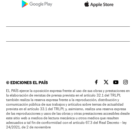
©
EDICIONES EL PAÍS
EL PAÍS BRASIL EN
EL PAÍS BRASI
EL PAÍS B
EL PA
EL PAÍS ejerce la oposición expresa frente al uso de sus obras y prestaciones en
la elaboración de revistas de prensa prevista en el artículo 32.1 del TRLPI;
también realiza la reserva expresa frente a la reproducción, distribución y
comunicación pública de sus trabajos y artículos sobre temas de actualidad
prevista en el artículo 33.1 del TRLPI; y, asimismo, realiza una reserva expresa
de las reproducciones y usos de las obras y otras prestaciones accesibles desde
este sitio web a medios de lectura mecánica u otros medios que resulten
adecuados a tal fin de conformidad con el artículo 67.3 del Real Decreto - ley
24/2021, de 2 de noviembre