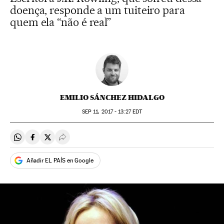
doença, responde a um tuiteiro para
quem ela “não é real”
EMILIO SÁNCHEZ HIDALGO
SEP
11, 2017 - 13:27
EDT
Compartir en Whatsapp
Compartir en Facebook
Compartir en Twitter
Desplegar Redes Sociales
Añadir EL PAÍS en Google