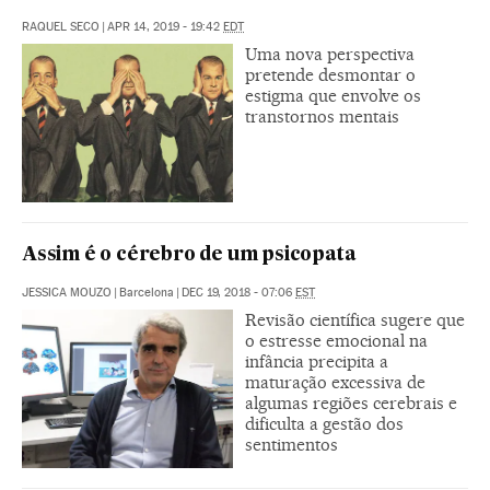
RAQUEL SECO
|
APR 14, 2019 - 19:42
EDT
Uma nova perspectiva
pretende desmontar o
estigma que envolve os
transtornos mentais
Assim é o cérebro de um psicopata
JESSICA MOUZO
|
Barcelona
|
DEC 19, 2018 - 07:06
EST
Revisão científica sugere que
o estresse emocional na
infância precipita a
maturação excessiva de
algumas regiões cerebrais e
dificulta a gestão dos
sentimentos