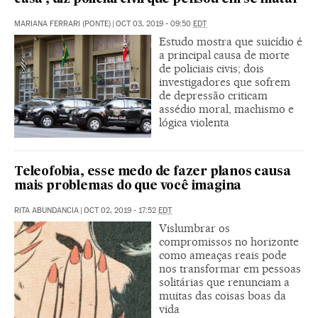
MARIANA FERRARI (PONTE)
|
OCT 03, 2019 - 09:50
EDT
Estudo mostra que suicídio é
a principal causa de morte
de policiais civis; dois
investigadores que sofrem
de depressão criticam
assédio moral, machismo e
lógica violenta
Teleofobia, esse medo de fazer planos causa
mais problemas do que você imagina
RITA ABUNDANCIA
|
OCT 02, 2019 - 17:52
EDT
Vislumbrar os
compromissos no horizonte
como ameaças reais pode
nos transformar em pessoas
solitárias que renunciam a
muitas das coisas boas da
vida