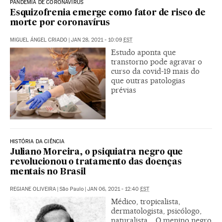
PANDEMIA DE CORONAVÍRUS
Esquizofrenia emerge como fator de risco de
morte por coronavírus
MIGUEL ÁNGEL CRIADO
|
JAN 28, 2021 - 10:09
EST
Estudo aponta que
transtorno pode agravar o
curso da covid-19 mais do
que outras patologias
prévias
HISTÓRIA DA CIÊNCIA
Juliano Moreira, o psiquiatra negro que
revolucionou o tratamento das doenças
mentais no Brasil
REGIANE OLIVEIRA
|
São Paulo
|
JAN 06, 2021 - 12:40
EST
Médico, tropicalista,
dermatologista, psicólogo,
naturalista... O menino negro