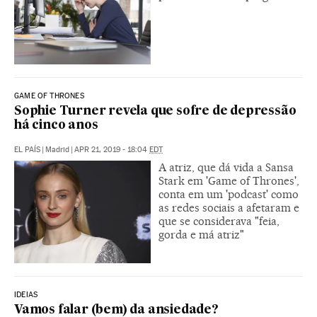
GAME OF THRONES
Sophie Turner revela que sofre de depressão
há cinco anos
EL PAÍS
|
Madrid
|
APR 21, 2019 - 18:04
EDT
A atriz, que dá vida a Sansa
Stark em 'Game of Thrones',
conta em um 'podcast' como
as redes sociais a afetaram e
que se considerava "feia,
gorda e má atriz"
IDEIAS
Vamos falar (bem) da ansiedade?