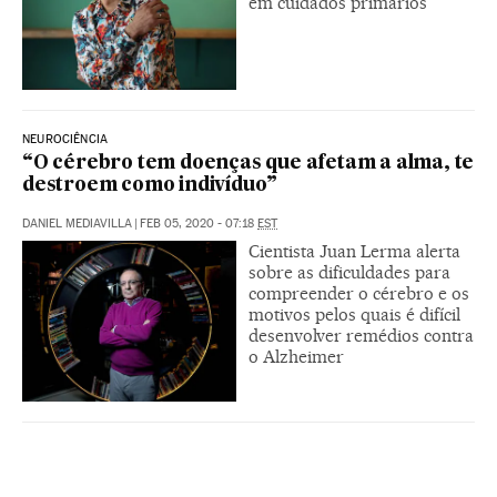
em cuidados primários
NEUROCIÊNCIA
“O cérebro tem doenças que afetam a alma, te
destroem como indivíduo”
DANIEL MEDIAVILLA
|
FEB 05, 2020 - 07:18
EST
Cientista Juan Lerma alerta
sobre as dificuldades para
compreender o cérebro e os
motivos pelos quais é difícil
desenvolver remédios contra
o Alzheimer