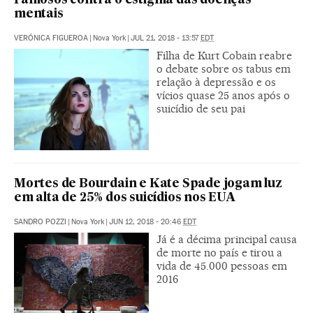
Famosos contra o estigma das doenças
mentais
VERÓNICA FIGUEROA
|
Nova York
|
JUL 21, 2018 - 13:57
EDT
Filha de Kurt Cobain reabre
o debate sobre os tabus em
relação à depressão e os
vícios quase 25 anos após o
suicídio de seu pai
Mortes de Bourdain e Kate Spade jogam luz
em alta de 25% dos suicídios nos EUA
SANDRO POZZI
|
Nova York
|
JUN 12, 2018 - 20:46
EDT
Já é a décima principal causa
de morte no país e tirou a
vida de 45.000 pessoas em
2016