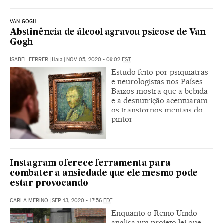
VAN GOGH
Abstinência de álcool agravou psicose de Van
Gogh
ISABEL FERRER
|
Haia
|
NOV 05, 2020 - 09:02
EST
Estudo feito por psiquiatras
e neurologistas nos Países
Baixos mostra que a bebida
e a desnutrição acentuaram
os transtornos mentais do
pintor
Instagram oferece ferramenta para
combater a ansiedade que ele mesmo pode
estar provocando
CARLA MERINO
|
SEP 13, 2020 - 17:56
EDT
Enquanto o Reino Unido
analisa um projeto lei que