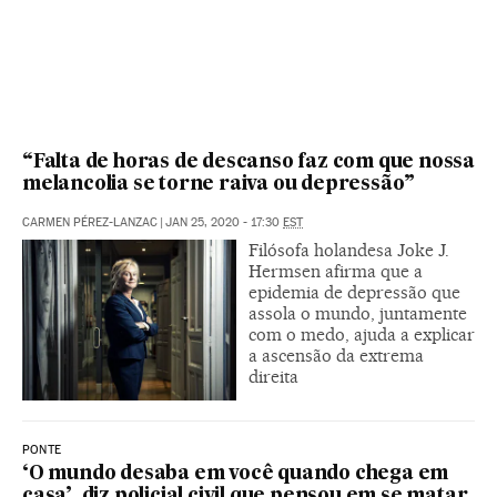
“Falta de horas de descanso faz com que nossa
melancolia se torne raiva ou depressão”
CARMEN PÉREZ-LANZAC
|
JAN 25, 2020 - 17:30
EST
Filósofa holandesa Joke J.
Hermsen afirma que a
epidemia de depressão que
assola o mundo, juntamente
com o medo, ajuda a explicar
a ascensão da extrema
direita
PONTE
‘O mundo desaba em você quando chega em
casa’, diz policial civil que pensou em se matar