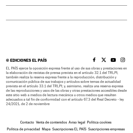
©
EDICIONES EL PAÍS
EL PAÍS BRASIL EN
EL PAÍS BRASI
EL PAÍS B
EL PA
EL PAÍS ejerce la oposición expresa frente al uso de sus obras y prestaciones en
la elaboración de revistas de prensa prevista en el artículo 32.1 del TRLPI;
también realiza la reserva expresa frente a la reproducción, distribución y
comunicación pública de sus trabajos y artículos sobre temas de actualidad
prevista en el artículo 33.1 del TRLPI; y, asimismo, realiza una reserva expresa
de las reproducciones y usos de las obras y otras prestaciones accesibles desde
este sitio web a medios de lectura mecánica u otros medios que resulten
adecuados a tal fin de conformidad con el artículo 67.3 del Real Decreto - ley
24/2021, de 2 de noviembre
Contacto
Venta de contenidos
Aviso legal
Política cookies
Política de privacidad
Mapa
Suscripciones EL PAÍS
Suscripciones empresas