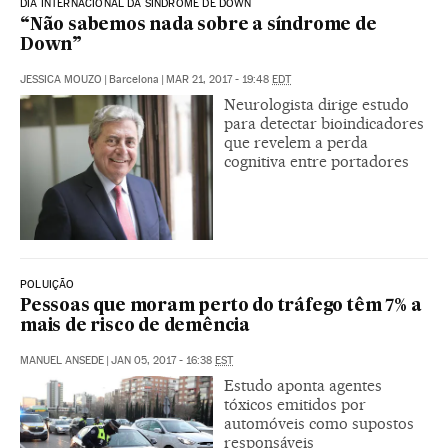
DIA INTERNACIONAL DA SÍNDROME DE DOWN
“Não sabemos nada sobre a síndrome de
Down”
JESSICA MOUZO
|
Barcelona
|
MAR 21, 2017 - 19:48
EDT
Neurologista dirige estudo
para detectar bioindicadores
que revelem a perda
cognitiva entre portadores
POLUIÇÃO
Pessoas que moram perto do tráfego têm 7% a
mais de risco de demência
MANUEL ANSEDE
|
JAN 05, 2017 - 16:38
EST
Estudo aponta agentes
tóxicos emitidos por
automóveis como supostos
responsáveis