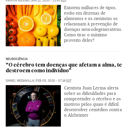
KRISTIN SULENG
|
JUN 12, 2020 - 21:45
EDT
Existem milhares de tipos,
estão em dezenas de
alimentos e os cientistas os
relacionam à prevenção de
doenças neurodegenerativas.
Como tirar o máximo
proveito deles?
NEUROCIÊNCIA
“O cérebro tem doenças que afetam a alma, te
destroem como indivíduo”
DANIEL MEDIAVILLA
|
FEB 05, 2020 - 07:18
EST
Cientista Juan Lerma alerta
sobre as dificuldades para
compreender o cérebro e os
motivos pelos quais é difícil
desenvolver remédios contra
o Alzheimer