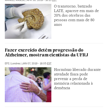
MANUEL ANSEDE
|
APR 30, 2019 - 16:15
EDT
O transtorno, batizado
LATE, aparece em mais de
20% dos cérebros das
pessoas com mais de 80
anos
Fazer exercício detém progressão do
Alzheimer, mostram cientistas da UFRJ
EFE
|
Londres
|
JAN 07, 2019 - 18:05
EST
Hormônio liberado durante
atividade física pode
prevenir a perda de
memória relacionada à
demência