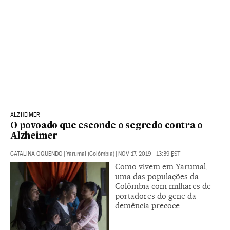
ALZHEIMER
O povoado que esconde o segredo contra o
Alzheimer
CATALINA OQUENDO
|
Yarumal (Colômbia)
|
NOV 17, 2019 - 13:39
EST
Como vivem em Yarumal,
uma das populações da
Colômbia com milhares de
portadores do gene da
demência precoce