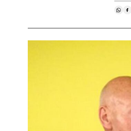
Compa
C