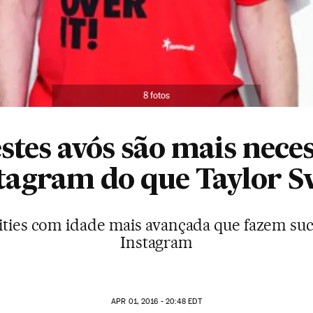
8 fotos
stes avós são mais nece
tagram do que Taylor S
rities com idade mais avançada que fazem suc
Instagram
APR
01, 2016 - 20:48
EDT