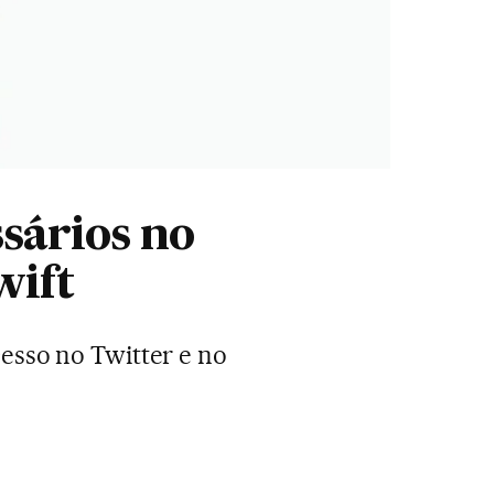
ssários no
wift
esso no Twitter e no