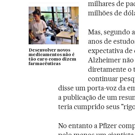
milhares de pa
milhões de dóla
Mas, segundo a 
anos de estudo
expectativa de
Desenvolver novos
medicamentos não é
Alzheimer não 
tão caro como dizem
farmacêuticas
diretamente o t
continuar pesqu
disse um porta-voz da e
a publicação de um resum
teria cumprido seus "rigo
No entanto a Pfizer com