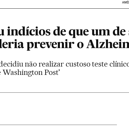
AMÉ
u indícios de que um de
eria prevenir o Alzhei
ecidiu não realizar custoso teste clínic
e Washington Post'