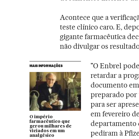
Acontece que a verificaç
teste clínico caro. E, de
gigante farmacêutica dec
não divulgar os resultad
"O Enbrel poder
MAIS INFORMAÇÕES
retardar a prog
documento em 
preparado por 
para ser apres
em fevereiro de
O império
departamento d
farmacêutico que
gerou milhares de
viciados em um
pediram à Pfize
analgésico