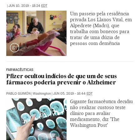
|
JUN 10, 2019 - 18:24
EDT
Um passeio pela residência
privada Los Llanos Vital, em
Alpedrete (Madri), que
trabalha com bonecos para
tratar de uma dúzia de
pessoas com demência
FARMACÊUTICAS
Pfizer ocultou indícios de que um de seus
fármacos poderia prevenir o Alzheimer
PABLO GUIMÓN
|
Washington
|
JUN 05, 2019 - 16:44
EDT
Gigante farmacêutica decidiu
não realizar custoso teste
clínico para avaliar
medicamento, diz 'The
Washington Post'