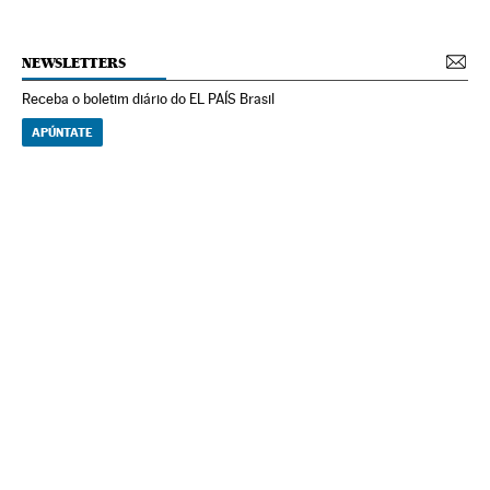
NEWSLETTERS
Receba o boletim diário do EL PAÍS Brasil
APÚNTATE
NEWSLETTERS
Boletín de América
Cada semana en tu cuenta de correo una selección de las noticias,
reportajes y análisis de los periodistas de EL PAÍS con los acontecimientos
más relevantes del continente.
Arquivo