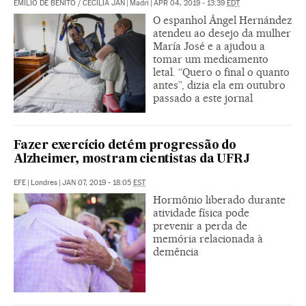
EMILIO DE BENITO
/
CECILIA JAN
|
Madri
|
APR 04, 2019 - 13:39
EDT
O espanhol Ángel Hernández
atendeu ao desejo da mulher
María José e a ajudou a
tomar um medicamento
letal. “Quero o final o quanto
antes”, dizia ela em outubro
passado a este jornal
Fazer exercício detém progressão do
Alzheimer, mostram cientistas da UFRJ
EFE
|
Londres
|
JAN 07, 2019 - 18:05
EST
Hormônio liberado durante
atividade física pode
prevenir a perda de
memória relacionada à
demência