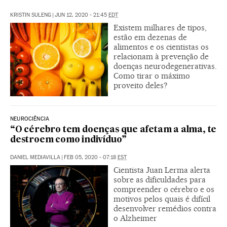
KRISTIN SULENG
|
JUN 12, 2020 - 21:45
EDT
Existem milhares de tipos,
estão em dezenas de
alimentos e os cientistas os
relacionam à prevenção de
doenças neurodegenerativas.
Como tirar o máximo
proveito deles?
NEUROCIÊNCIA
“O cérebro tem doenças que afetam a alma, te
destroem como indivíduo”
DANIEL MEDIAVILLA
|
FEB 05, 2020 - 07:18
EST
Cientista Juan Lerma alerta
sobre as dificuldades para
compreender o cérebro e os
motivos pelos quais é difícil
desenvolver remédios contra
o Alzheimer