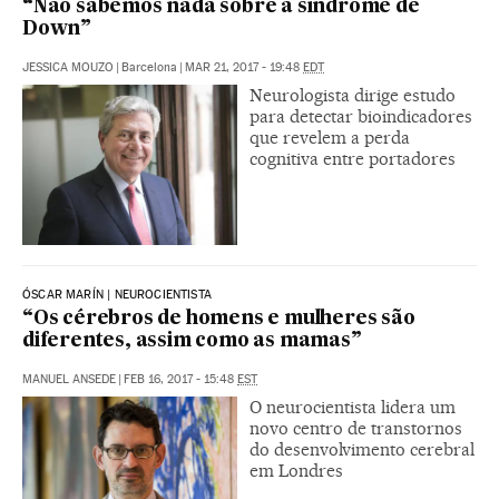
“Não sabemos nada sobre a síndrome de
Down”
JESSICA MOUZO
|
Barcelona
|
MAR 21, 2017 - 19:48
EDT
Neurologista dirige estudo
para detectar bioindicadores
que revelem a perda
cognitiva entre portadores
ÓSCAR MARÍN | NEUROCIENTISTA
“Os cérebros de homens e mulheres são
diferentes, assim como as mamas”
MANUEL ANSEDE
|
FEB 16, 2017 - 15:48
EST
O neurocientista lidera um
novo centro de transtornos
do desenvolvimento cerebral
em Londres