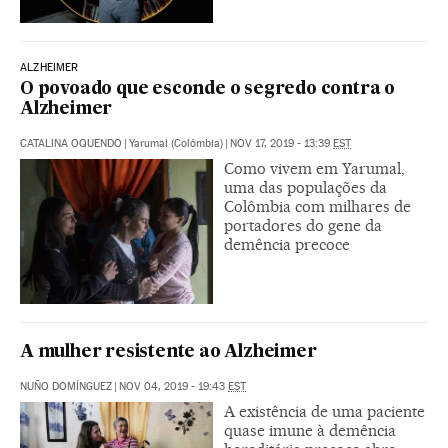
ALZHEIMER
O povoado que esconde o segredo contra o
Alzheimer
CATALINA OQUENDO
|
Yarumal (Colômbia)
|
NOV 17, 2019 - 13:39
EST
Como vivem em Yarumal,
uma das populações da
Colômbia com milhares de
portadores do gene da
demência precoce
A mulher resistente ao Alzheimer
NUÑO DOMÍNGUEZ
|
NOV 04, 2019 - 19:43
EST
A existência de uma paciente
quase imune à demência