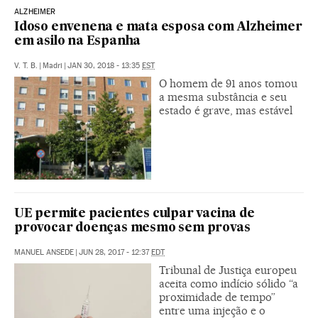
ALZHEIMER
Idoso envenena e mata esposa com Alzheimer
em asilo na Espanha
V. T. B.
|
Madri
|
JAN 30, 2018 - 13:35
EST
O homem de 91 anos tomou
a mesma substância e seu
estado é grave, mas estável
UE permite pacientes culpar vacina de
provocar doenças mesmo sem provas
MANUEL ANSEDE
|
JUN 28, 2017 - 12:37
EDT
Tribunal de Justiça europeu
aceita como indício sólido “a
proximidade de tempo”
entre uma injeção e o