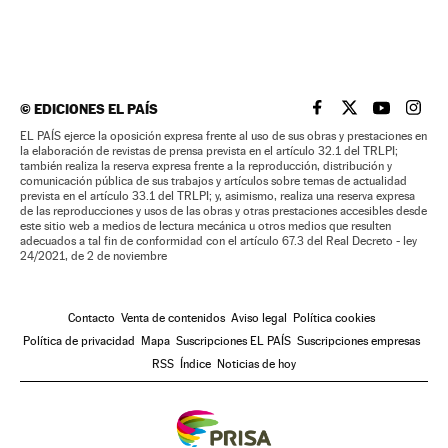
©
EDICIONES EL PAÍS
EL PAÍS BRASIL EN
EL PAÍS BRASI
EL PAÍS B
EL PA
EL PAÍS ejerce la oposición expresa frente al uso de sus obras y prestaciones en
la elaboración de revistas de prensa prevista en el artículo 32.1 del TRLPI;
también realiza la reserva expresa frente a la reproducción, distribución y
comunicación pública de sus trabajos y artículos sobre temas de actualidad
prevista en el artículo 33.1 del TRLPI; y, asimismo, realiza una reserva expresa
de las reproducciones y usos de las obras y otras prestaciones accesibles desde
este sitio web a medios de lectura mecánica u otros medios que resulten
adecuados a tal fin de conformidad con el artículo 67.3 del Real Decreto - ley
24/2021, de 2 de noviembre
Contacto
Venta de contenidos
Aviso legal
Política cookies
Política de privacidad
Mapa
Suscripciones EL PAÍS
Suscripciones empresas
RSS
Índice
Noticias de hoy