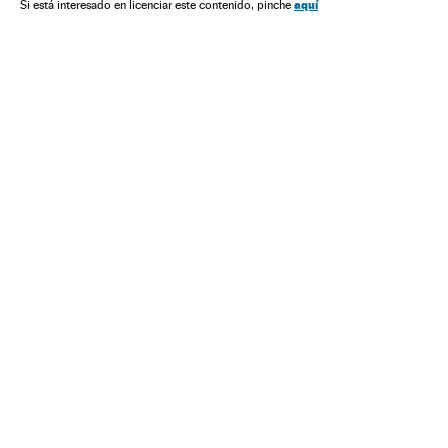
Ciências naturais
Ciência
aquí
Si está interesado en licenciar este contenido, pinche