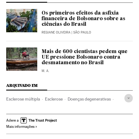
Os primeiros efeitos da asfixia
financeira de Bolsonaro sobre as
ciências do Brasil
REGIANE OLIVEIRA
| SÃO PAULO
Mais de 600 cientistas pedem que
UE pressione Bolsonaro contra
desmatamento no Brasil
M. A.
ARQUIVADO EM
Esclerose múltipla
Esclerose
Doenças degenerativas
Doenças neurológicas
Tratamento médico
Rússia
Doenças
Europa Leste
Medicina
Europa
Adere a
Mais informações
Previdência
Genética
Saúde
Biologia
Sociedade