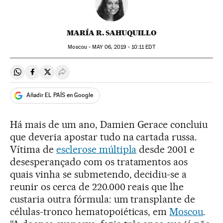
MARÍA R. SAHUQUILLO
Moscou -
MAY
06, 2019 - 10:11
EDT
Compartir en Whatsapp
Compartir en Facebook
Compartir en Twitter
Desplegar Redes Sociales
Añadir EL PAÍS en Google
Há mais de um ano, Damien Gerace concluiu
que deveria apostar tudo na cartada russa.
Vítima de
esclerose múltipla
desde 2001 e
desesperançado com os tratamentos aos
quais vinha se submetendo, decidiu-se a
reunir os cerca de 220.000 reais que lhe
custaria outra fórmula: um transplante de
células-tronco hematopoiéticas, em
Moscou
.