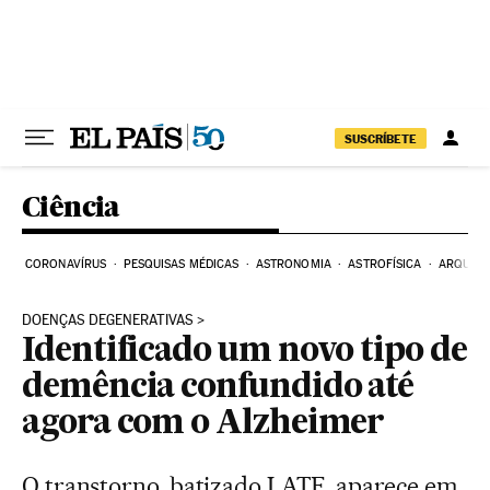
Pular para o conteúdo
SUSCRÍBETE
Ciência
CORONAVÍRUS
PESQUISAS MÉDICAS
ASTRONOMIA
ASTROFÍSICA
ARQUEO
DOENÇAS DEGENERATIVAS
Identificado um novo tipo de
demência confundido até
agora com o Alzheimer
O transtorno, batizado LATE, aparece em