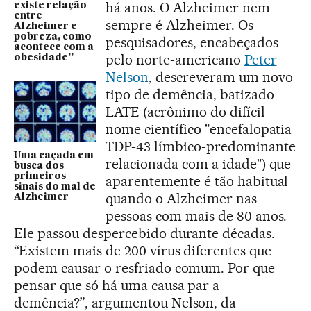
há anos. O Alzheimer nem
existe relação
entre
sempre é Alzheimer. Os
Alzheimer e
pobreza, como
pesquisadores, encabeçados
acontece com a
pelo norte-americano
Peter
obesidade”
Nelson
, descreveram um novo
tipo de demência, batizado
LATE (acrônimo do difícil
nome científico "encefalopatia
TDP-43 límbico-predominante
Uma caçada em
relacionada com a idade") que
busca dos
primeiros
aparentemente é tão habitual
sinais do mal de
quando o Alzheimer nas
Alzheimer
pessoas com mais de 80 anos.
Ele passou despercebido durante décadas.
“Existem mais de 200 vírus diferentes que
podem causar o resfriado comum. Por que
pensar que só há uma causa par a
demência?”, argumentou Nelson, da