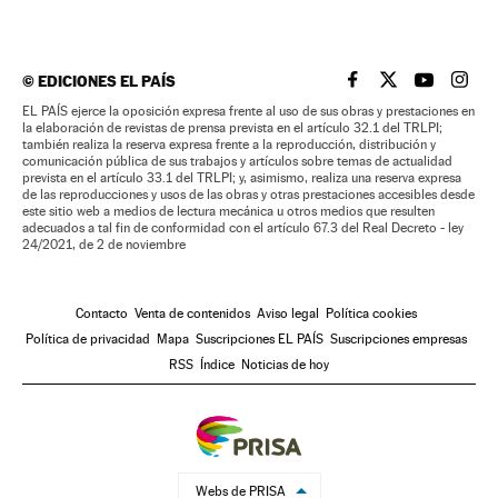
©
EDICIONES EL PAÍS
EL PAÍS BRASIL EN
EL PAÍS BRASI
EL PAÍS B
EL PA
EL PAÍS ejerce la oposición expresa frente al uso de sus obras y prestaciones en
la elaboración de revistas de prensa prevista en el artículo 32.1 del TRLPI;
también realiza la reserva expresa frente a la reproducción, distribución y
comunicación pública de sus trabajos y artículos sobre temas de actualidad
prevista en el artículo 33.1 del TRLPI; y, asimismo, realiza una reserva expresa
de las reproducciones y usos de las obras y otras prestaciones accesibles desde
este sitio web a medios de lectura mecánica u otros medios que resulten
adecuados a tal fin de conformidad con el artículo 67.3 del Real Decreto - ley
24/2021, de 2 de noviembre
Contacto
Venta de contenidos
Aviso legal
Política cookies
Política de privacidad
Mapa
Suscripciones EL PAÍS
Suscripciones empresas
RSS
Índice
Noticias de hoy
Webs de PRISA