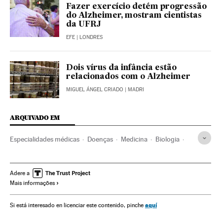
Fazer exercício detém progressão
do Alzheimer, mostram cientistas
da UFRJ
EFE
| LONDRES
Dois vírus da infância estão
relacionados com o Alzheimer
MIGUEL ÁNGEL CRIADO
| MADRI
ARQUIVADO EM
Especialidades médicas
Doenças
Medicina
Biologia
Saúde
Ciências naturais
Ciência
Neurologia
Investigação médica
Neurociência
Alzheimer
Adere a
Mais informações
Sistema nervoso
Doenças degenerativas
Doenças neurológicas
Investigação científica
Anatomia
aquí
Si está interesado en licenciar este contenido, pinche