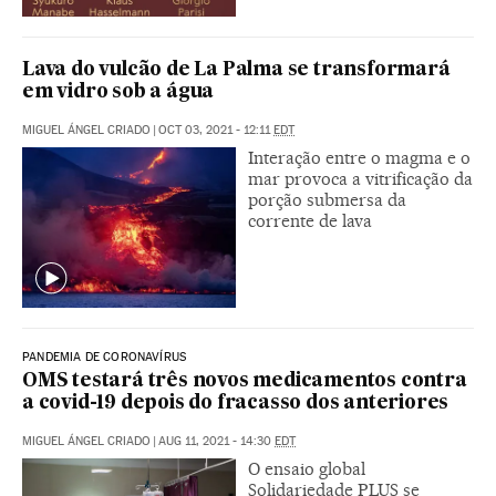
Lava do vulcão de La Palma se transformará
em vidro sob a água
MIGUEL ÁNGEL CRIADO
|
OCT 03, 2021 - 12:11
EDT
Interação entre o magma e o
mar provoca a vitrificação da
porção submersa da
corrente de lava
PANDEMIA DE CORONAVÍRUS
OMS testará três novos medicamentos contra
a covid-19 depois do fracasso dos anteriores
MIGUEL ÁNGEL CRIADO
|
AUG 11, 2021 - 14:30
EDT
O ensaio global
Solidariedade PLUS se