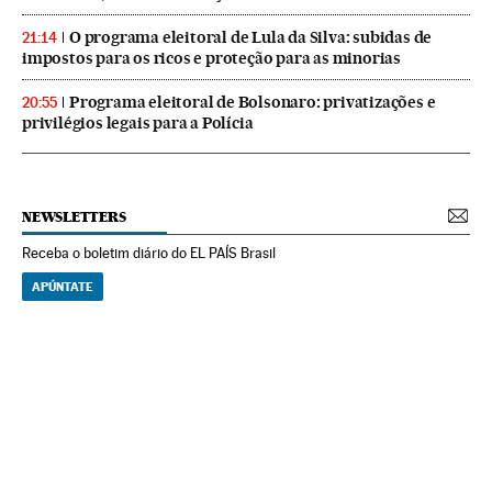
O programa eleitoral de Lula da Silva: subidas de
21:14
impostos para os ricos e proteção para as minorias
Programa eleitoral de Bolsonaro: privatizações e
20:55
privilégios legais para a Polícia
NEWSLETTERS
Receba o boletim diário do EL PAÍS Brasil
APÚNTATE
NEWSLETTERS
Boletín de América
Cada semana en tu cuenta de correo una selección de las noticias,
reportajes y análisis de los periodistas de EL PAÍS con los acontecimientos
más relevantes del continente.