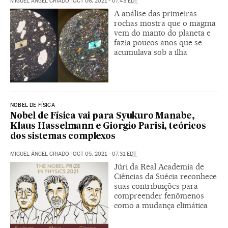
MIGUEL ÁNGEL CRIADO
|
OCT 06, 2021 - 07:43
EDT
A análise das primeiras
rochas mostra que o magma
vem do manto do planeta e
fazia poucos anos que se
acumulava sob a ilha
NOBEL DE FÍSICA
Nobel de Física vai para Syukuro Manabe,
Klaus Hasselmann e Giorgio Parisi, teóricos
dos sistemas complexos
MIGUEL ÁNGEL CRIADO
|
OCT 05, 2021 - 07:31
EDT
Júri da Real Academia de
Ciências da Suécia reconhece
suas contribuições para
compreender fenômenos
como a mudança climática