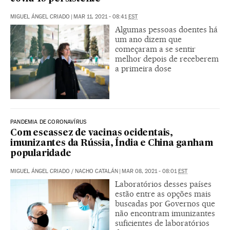
MIGUEL ÁNGEL CRIADO
|
MAR 11, 2021 - 08:41
EST
Algumas pessoas doentes há
um ano dizem que
começaram a se sentir
melhor depois de receberem
a primeira dose
PANDEMIA DE CORONAVÍRUS
Com escassez de vacinas ocidentais,
imunizantes da Rússia, Índia e China ganham
popularidade
MIGUEL ÁNGEL CRIADO
/
NACHO CATALÁN
|
MAR 08, 2021 - 08:01
EST
Laboratórios desses países
estão entre as opções mais
buscadas por Governos que
não encontram imunizantes
suficientes de laboratórios