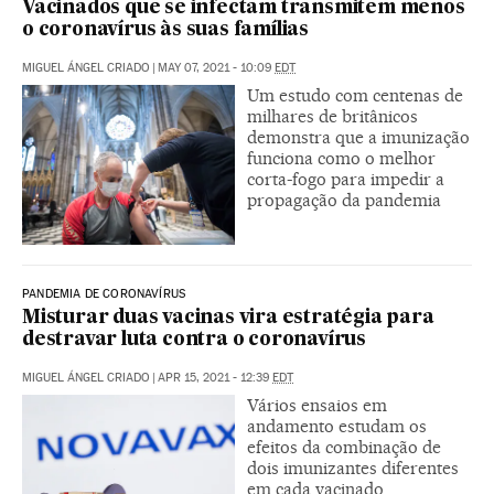
Vacinados que se infectam transmitem menos
o coronavírus às suas famílias
MIGUEL ÁNGEL CRIADO
|
MAY 07, 2021 - 10:09
EDT
Um estudo com centenas de
milhares de britânicos
demonstra que a imunização
funciona como o melhor
corta-fogo para impedir a
propagação da pandemia
PANDEMIA DE CORONAVÍRUS
Misturar duas vacinas vira estratégia para
destravar luta contra o coronavírus
MIGUEL ÁNGEL CRIADO
|
APR 15, 2021 - 12:39
EDT
Vários ensaios em
andamento estudam os
efeitos da combinação de
dois imunizantes diferentes
em cada vacinado