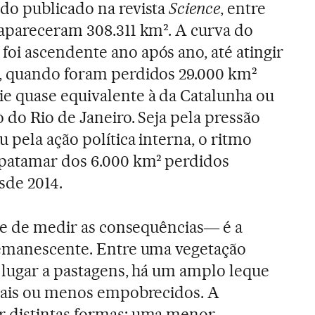
do publicado na revista
Science
, entre
sapareceram 308.311 km². A curva do
oi ascendente ano após ano, até atingir
, quando foram perdidos 29.000 km²
e quase equivalente à da Catalunha ou
 do Rio de Janeiro. Seja pela pressão
u pela ação política interna, o ritmo
 patamar dos 6.000 km² perdidos
de 2014.
 ―e de medir as consequências― é a
remanescente. Entre uma vegetação
 lugar a pastagens, há um amplo leque
 mais ou menos empobrecidos. A
 distintas formas: uma menor