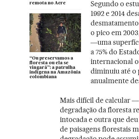
Segundo o estu
remota no Acre
1992 e 2014 de
desmatamento f
o pico em 2003
―uma superfíci
a 75% do Estado
“Ou preservamos a
internacional o
floresta ou ela se
vingará”: a patrulha
diminuiu até o
indígena na Amazônia
colombiana
anualmente des
Mais difícil de calcular
degradação da floresta 
intocada e outra que deu
de paisagens florestais
degradação pode assumir