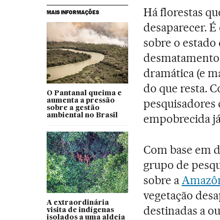
Há florestas q
MAIS INFORMAÇÕES
desaparecer. É
sobre o estado
desmatamento 
dramática (e m
do que resta. 
O Pantanal queima e
pesquisadores 
aumenta a pressão
sobre a gestão
ambiental no Brasil
empobrecida já
Com base em da
grupo de pesq
sobre a
Amazôn
vegetação desa
A extraordinária
destinadas a ou
visita de indígenas
isolados a uma aldeia