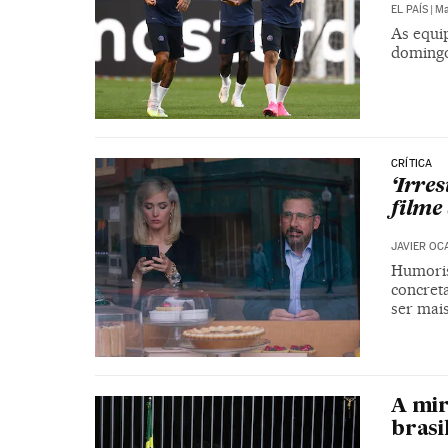
EL PAÍS
|
Ma
As equi
domingo 
CRÍTICA
‘Irres
filme
JAVIER OC
Humorist
concret
ser mais
A mir
brasi