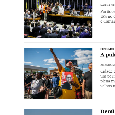
NAIARA G
Partido
15% no C
e Câmar
DIRIGINDO
A pal
AMANDA M
Cidade d
um péri
plena m
velhos n
Denún