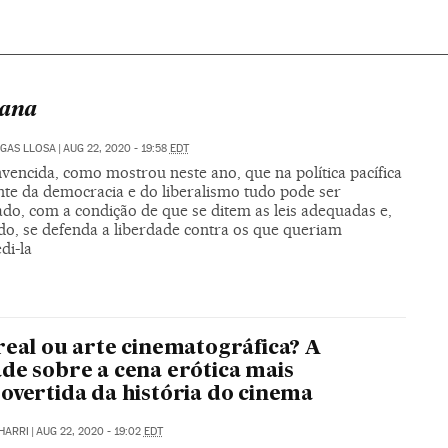
tana
GAS LLOSA
|
AUG 22, 2020 - 19:58
EDT
vencida, como mostrou neste ano, que na política pacífica
nte da democracia e do liberalismo tudo pode ser
ado, com a condição de que se ditem as leis adequadas e,
do, se defenda a liberdade contra os que queriam
di-la
real ou arte cinematográfica? A
de sobre a cena erótica mais
overtida da história do cinema
HARRI
|
AUG 22, 2020 - 19:02
EDT