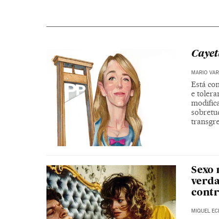
Caye
MARIO VAR
Está con
e tolera
modific
sobretu
transgre
Sexo 
verda
contr
MIQUEL EC