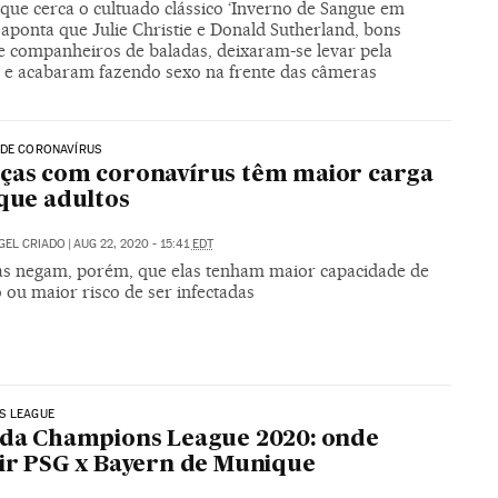
 que cerca o cultuado clássico ‘Inverno de Sangue em
aponta que Julie Christie e Donald Sutherland, bons
e companheiros de baladas, deixaram-se levar pela
o e acabaram fazendo sexo na frente das câmeras
 DE CORONAVÍRUS
ças com coronavírus têm maior carga
 que adultos
GEL CRIADO
|
AUG 22, 2020 - 15:41
EDT
tas negam, porém, que elas tenham maior capacidade de
 ou maior risco de ser infectadas
S LEAGUE
 da Champions League 2020: onde
tir PSG x Bayern de Munique