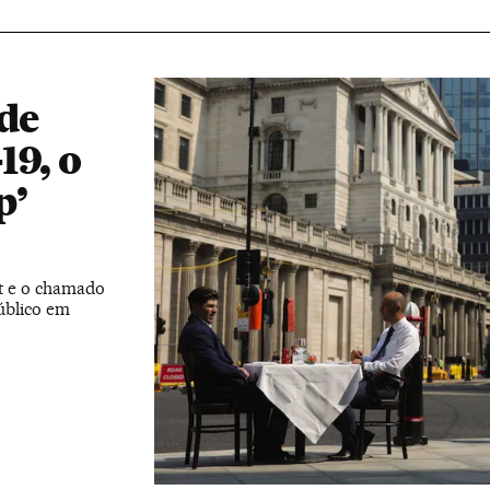
 de
19, o
p’
t e o chamado
público em