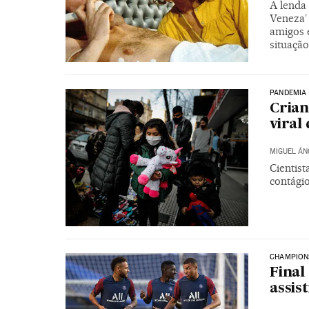
A lenda
Veneza’ 
amigos 
situaçã
PANDEMIA
Crian
viral
MIGUEL ÁN
Cientis
contágio
CHAMPION
Final
assis