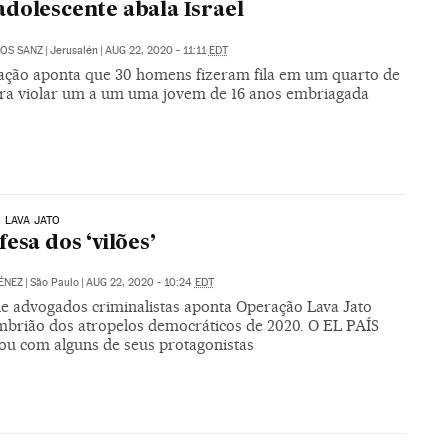
dolescente abala Israel
OS SANZ
|
Jerusalén
|
AUG 22, 2020 - 11:11
EDT
gação aponta que 30 homens fizeram fila em um quarto de
ara violar um a um uma jovem de 16 anos embriagada
 LAVA JATO
fesa dos ‘vilões’
ÉNEZ
|
São Paulo
|
AUG 22, 2020 - 10:24
EDT
e advogados criminalistas aponta Operação Lava Jato
brião dos atropelos democráticos de 2020. O EL PAÍS
ou com alguns de seus protagonistas