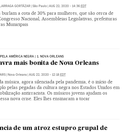
ALARRAGA GORTÁZAR
|
São Paulo
|
AUG 22, 2020 - 14:36
EDT
s burlam a cota de 30% para mulheres, que são cerca de
ongresso Nacional, Assembleias Legislativas, prefeituras
as Municipais
 PELA AMÉRICA NEGRA | 1. NOVA ORLEANS
avra mais bonita de Nova Orleans
ARS
|
Nova Orleans
|
AUG 22, 2020 - 12:18
EDT
a música, agora silenciada pela pandemia, é o início de
plo pelas pegadas da cultura negra nos Estados Unidos em
obilização antirracista. Os músicos jovens ajudam os
essa nova crise. Eles lhes ensinaram a tocar
cia de um atroz estupro grupal de