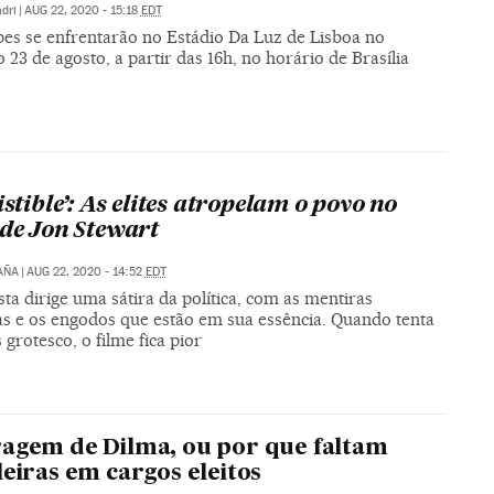
dri
|
AUG 22, 2020 - 15:18
EDT
pes se enfrentarão no Estádio Da Luz de Lisboa no
23 de agosto, a partir das 16h, no horário de Brasília
istible’: As elites atropelam o povo no
 de Jon Stewart
AÑA
|
AUG 22, 2020 - 14:52
EDT
a dirige uma sátira da política, com as mentiras
as e os engodos que estão em sua essência. Quando tenta
 grotesco, o filme fica pior
agem de Dilma, ou por que faltam
leiras em cargos eleitos