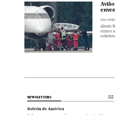
Avião
enve
ANA CARB
Alexéi 
centro 
solicito
NEWSLETTERS
Boletín de América