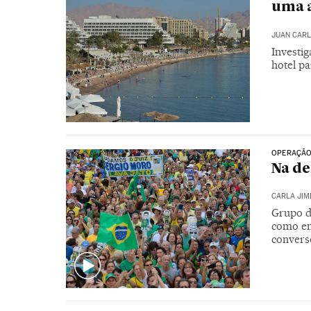
uma a
JUAN CARL
Investi
hotel p
OPERAÇÃO
Na de
CARLA JIM
Grupo d
como em
convers