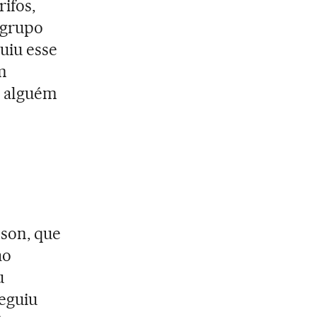
rifos,
 grupo
uiu esse
m
e alguém
nson, que
ao
u
eguiu