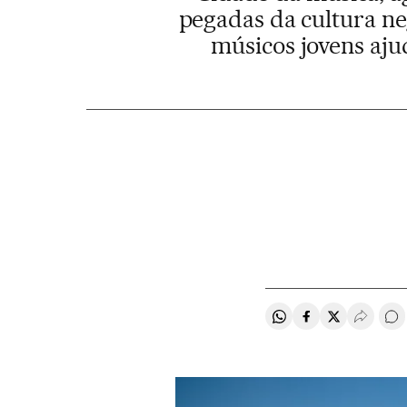
pegadas da cultura ne
músicos jovens aju
Compartir en Whats
Compartir en F
Compartir e
Desple
Co