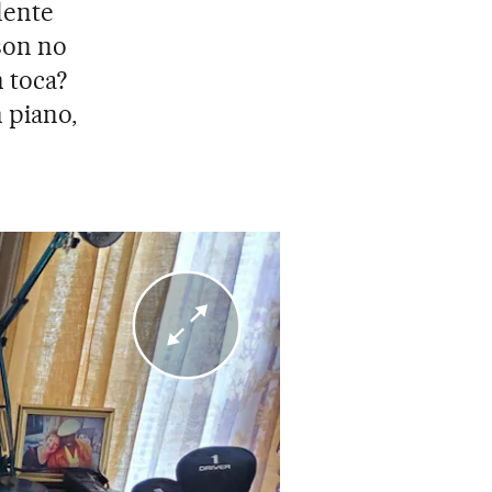
dente
son no
m toca?
 piano,