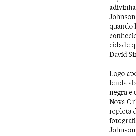
adivinha
Johnson?
quando l
conheci
cidade q
David S
Logo apó
lenda a
negra e 
Nova Orl
repleta 
fotograf
Johnson