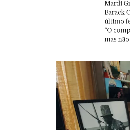
Mardi Gr
Barack O
último f
“O compr
mas não 