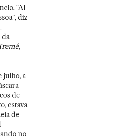
ncio. “Al
soa”, diz
,
 da
Tremé
,
 julho, a
áscara
cos de
o, estava
eia de
l
cando no