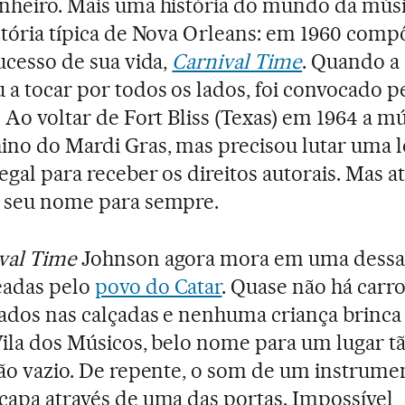
nheiro. Mais uma história do mundo da músi
stória típica de Nova Orleans: em 1960 comp
sucesso de sua vida,
Carnival Time
. Quando a
a tocar por todos os lados, foi convocado p
. Ao voltar de Fort Bliss (Texas) em 1964 a mú
ino do Mardi Gras, mas precisou lutar uma 
legal para receber os direitos autorais. Mas a
a seu nome para sempre.
val Time
Johnson agora mora em uma dessas
eadas pelo
povo do Catar
. Quase não há carr
ados nas calçadas e nenhuma criança brinca
Vila dos Músicos, belo nome para um lugar t
tão vazio. De repente, o som de um instrume
capa através de uma das portas. Impossível