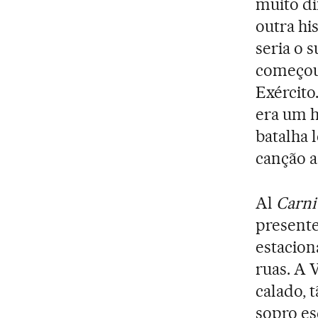
muito di
outra hi
seria o 
começou 
Exército
era um h
batalha 
canção 
Al
Carni
present
estacion
ruas. A 
calado, 
sopro es