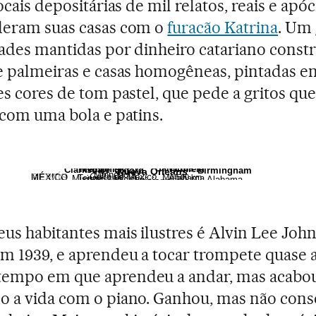
ocais depositárias de mil relatos, reais e apóc
deram suas casas com o
furacão Katrina
. Um
ades mantidas por dinheiro catariano constr
e palmeiras e casas homogêneas, pintadas e
es cores de tom pastel, que pede a gritos qu
 com uma bola e patins.
Minneapolis
San Luis
CANADÁ
Memphis
Winfield
Clarksdale
Birmingham
Oxford
Nueva Orleans
Minnesota
Golfo de México
MÉXICO
Misuri
EL PAÍS
500 km
Tennessee
Alabama
Misisipi
Alabama
Misisipi
Luisiana
us habitantes mais ilustres é Alvin Lee Joh
m 1939, e aprendeu a tocar trompete quase 
empo em que aprendeu a andar, mas acabo
 a vida com o piano. Ganhou, mas não cons