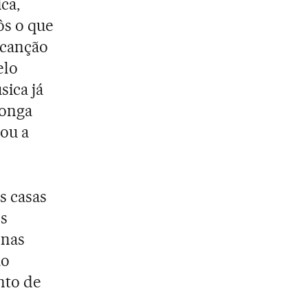
ca,
ôs o que
 canção
elo
sica já
longa
tou a
 casas
os
 nas
ão
nto de