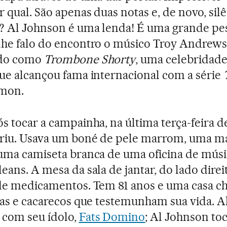
r qual. São apenas duas notas e, de novo, silê
 Al Johnson é uma lenda! É uma grande pes
he falo do encontro o músico Troy Andrews
do como
Trombone Shorty
, uma celebridade
ue alcançou fama internacional com a série
imon.
s tocar a campainha, na última terça-feira de
briu. Usava um boné de pele marrom, uma m
uma camiseta branca de uma oficina de músi
eans. A mesa da sala de jantar, do lado direit
de medicamentos. Tem 81 anos e uma casa ch
ias e cacarecos que testemunham sua vida. A
 com seu ídolo,
Fats Domino
; Al Johnson to