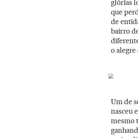
glórias l
que per
de entid
bairro d
diferent
o alegre
Um de se
nasceu e
mesmo t
ganhando