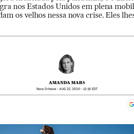
gra nos Estados Unidos em plena mobili
dam os velhos nessa nova crise. Eles lhe
AMANDA MARS
Nova Orleans -
AUG
22, 2020 - 12:18
EDT
app
acebook
n Twitter
gar Redes Sociales
mentários