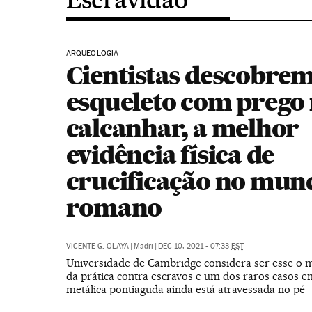
ARQUEOLOGIA
Cientistas descobre
esqueleto com prego
calcanhar, a melhor
evidência física de
crucificação no mun
romano
VICENTE G. OLAYA
|
Madri
|
DEC 10, 2021 - 07:33
EST
Universidade de Cambridge considera ser esse o m
da prática contra escravos e um dos raros casos e
metálica pontiaguda ainda está atravessada no pé