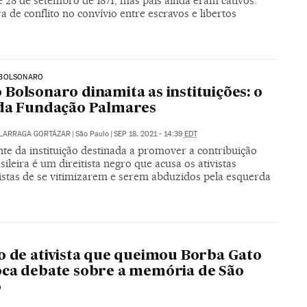
e 28 de setembro de 1871, mas pais ainda eram cativos.
 de conflito no convívio entre escravos e libertos
BOLSONARO
Bolsonaro dinamita as instituições: o
da Fundação Palmares
ALARRAGA GORTÁZAR
|
São Paulo
|
SEP 18, 2021 - 14:39
EDT
te da instituição destinada a promover a contribuição
sileira é um direitista negro que acusa os ativistas
cistas de se vitimizarem e serem abduzidos pela esquerda
o de ativista que queimou Borba Gato
ca debate sobre a memória de São
o