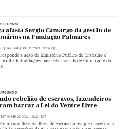
BOLSONARO
ça afasta Sergio Camargo da gestão de
onários na Fundação Palmares
RI
|
São Paulo
|
OCT 11, 2021 - 18:32
EDT
 responde a ação do Ministério Público do Trabalho e
proíbe intimidações nas redes sociais de Camargo e da
ão
| ARQUIVO S
do rebelião de escravos, fazendeiros
ram barrar a Lei do Ventre Livre
ESTIN
|
SEP 27, 2021 - 20:24
EDT
ão tornou livre os filhos de escravizados que nasceram a