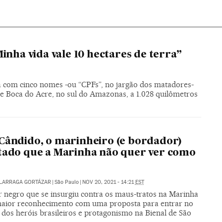
inha vida vale 10 hectares de terra”
a com cinco nomes -ou “CPFs”, no jargão dos matadores-
 de Boca do Acre, no sul do Amazonas, a 1.028 quilômetros
Cândido, o marinheiro (e bordador)
tado que a Marinha não quer ver como
ALARRAGA GORTÁZAR
|
São Paulo
|
NOV 20, 2021 - 14:21
EST
ar negro que se insurgiu contra os maus-tratos na Marinha
aior reconhecimento com uma proposta para entrar no
 dos heróis brasileiros e protagonismo na Bienal de São