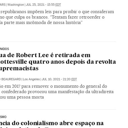
ARS
|
Washington
|
JUL 25, 2021 - 15:55
EDT
 republicanos impõem leis para proibir o que consideram
no que culpa os brancos. “Tentam fazer retroceder o
da parte mais incômoda de nossa história”
NIDOS
ua de Robert Lee é retirada em
ottesville quatro anos depois da revolta
upremacistas
O BEAUREGARD
|
Los Angeles
|
JUL 10, 2021 - 21:20
EDT
ão em 2017 para remover o monumento do general do
o confederado provocou uma manifestação da ultradireita
xou uma pessoa morta
ISMO
ncia do colonialismo abre espaço na