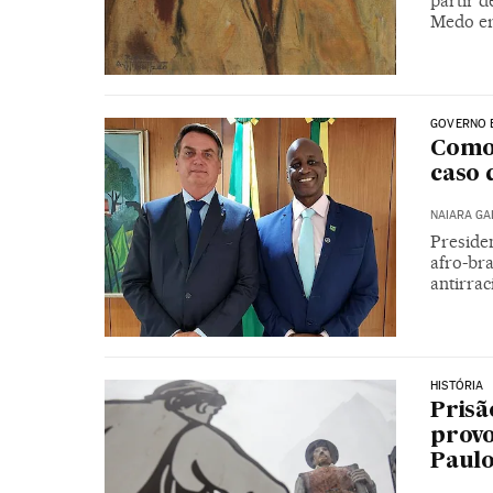
partir d
Medo era
GOVERNO 
Como 
caso 
NAIARA G
Presiden
afro-bra
antirra
HISTÓRIA
Prisã
provo
Paul