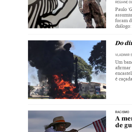
REGIANE O
Paulo ‘G
assumiu 
foram d
diálogo
Do di
VLADIMIR 
Um band
afirmar
encaste
é caçad
RACISMO
A mem
de gu