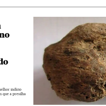
m
 no
do
elhor indício
m que a presilha