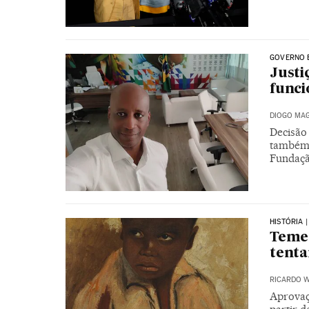
GOVERNO 
Justi
funci
DIOGO MAG
Decisão
também 
Fundaç
HISTÓRIA 
Temen
tenta
RICARDO W
Aprovaç