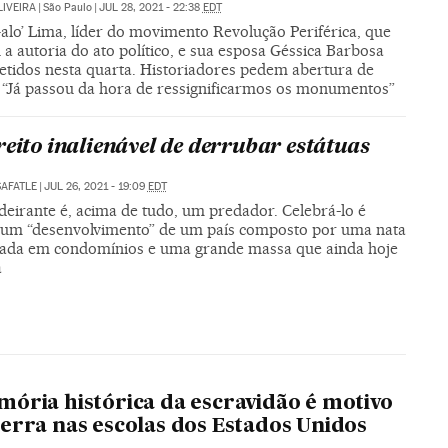
LIVEIRA
|
São Paulo
|
JUL 28, 2021 - 22:38
EDT
alo’ Lima, líder do movimento Revolução Periférica, que
a autoria do ato político, e sua esposa Géssica Barbosa
etidos nesta quarta. Historiadores pedem abertura de
: “Já passou da hora de ressignificarmos os monumentos”
reito inalienável de derrubar estátuas
SAFATLE
|
JUL 26, 2021 - 19:09
EDT
eirante é, acima de tudo, um predador. Celebrá-lo é
 um “desenvolvimento” de um país composto por uma nata
lada em condomínios e uma grande massa que ainda hoje
a
ória histórica da escravidão é motivo
erra nas escolas dos Estados Unidos