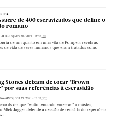
ANTIGA
sacre de 400 escravizados que define o
o romano
 ALTARES
|
NOV 10, 2021 - 11:53
EST
berta de um quarto em uma vila de Pompeia revela as
es de vida de seres humanos que eram tratados como
ng Stones deixam de tocar ‘Brown
’ por suas referências à escravidão
 NAVARRO
|
OCT 13, 2021 - 13:59
EDT
chards diz que “estão tentando enterrar” a música,
 Mick Jagger defende a decisão de retirá-la do repertório
ows