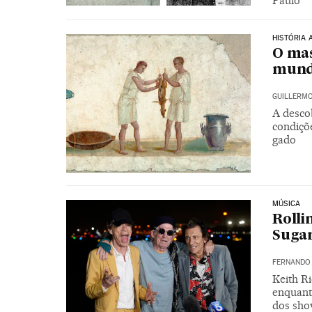
Paulo
HISTÓRIA 
O mas
mund
GUILLERMO
A desco
condiçõ
gado
MÚSICA
Rolli
Sugar
FERNANDO
Keith Ri
enquanto
dos sh