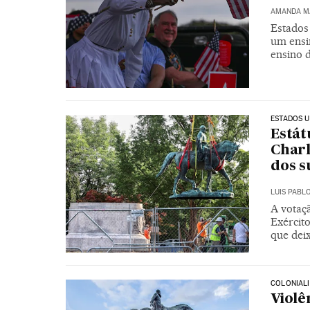
AMANDA M
Estados
um ensi
ensino 
ESTADOS U
Estát
Charl
dos s
LUIS PABL
A votaç
Exércit
que dei
COLONIAL
Violê