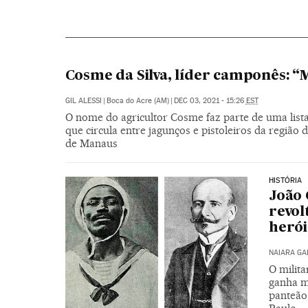
Cosme da Silva, líder camponês: “M
GIL ALESSI
|
Boca do Acre (AM)
|
DEC 03, 2021 - 15:26
EST
O nome do agricultor Cosme faz parte de uma list
que circula entre jagunços e pistoleiros da região
de Manaus
HISTÓRIA
João 
revol
herói
NAIARA G
O milit
ganha m
panteão