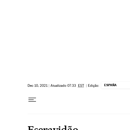
Pular para o conteúdo
ESPAÑA
Dec 10, 2021
|
Atualizado 07:33
EST
|
Edição:
Escravidão