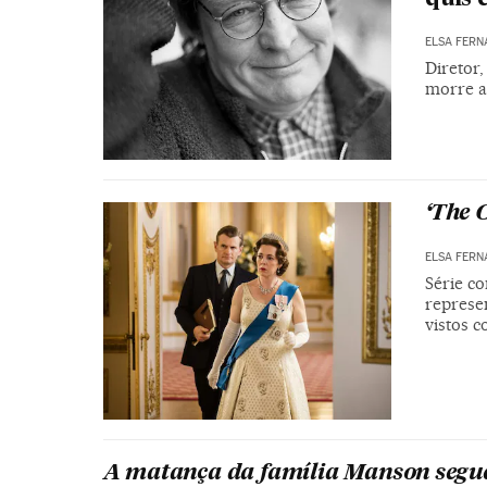
ELSA FERN
Diretor
morre a
‘The 
ELSA FERN
Série co
represe
vistos 
A matança da família Manson segu