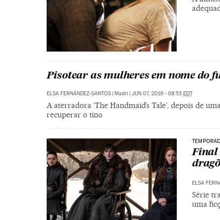
adequado
Pisotear as mulheres em nome do fu
ELSA FERNÁNDEZ-SANTOS
|
Madri
|
JUN 07, 2019 - 08:53
EDT
A aterradora ‘The Handmaid’s Tale’, depois de um
recuperar o tino
TEMPORADA
Final
dragõ
ELSA FERN
Série t
uma ficç