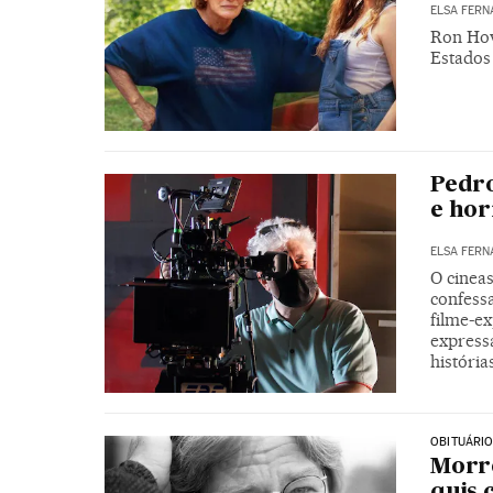
ELSA FERN
Ron How
Estados
Pedro
e hor
ELSA FERN
O cineas
confess
filme-e
express
história
OBITUÁRI
Morre
quis 