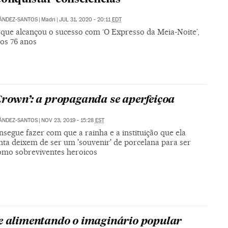
ÁNDEZ-SANTOS
|
Madri
|
JUL 31, 2020 - 20:11
EDT
, que alcançou o sucesso com ‘O Expresso da Meia-Noite’,
os 76 anos
Crown’: a propaganda se aperfeiçoa
ÁNDEZ-SANTOS
|
NOV 23, 2019 - 15:28
EST
nsegue fazer com que a rainha e a instituição que ela
nta deixem de ser um 'souvenir' de porcelana para ser
como sobreviventes heroicos
e alimentando o imaginário popular