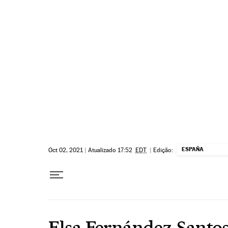
Pular para o conteúdo
ESPAÑA
Oct 02, 2021
|
Atualizado 17:52
EDT
|
Edição:
Elsa Fernández-Santo