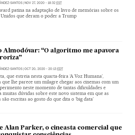
ÁNDEZ-SANTOS
|
NOV 27, 2020 - 18:32
EST
ard patina na adaptação de livro de memórias sobre os
 Unidos que deram o poder a Trump
 Almodóvar: “O algoritmo me apavora
roriza”
ÁNDEZ-SANTOS
|
OCT 20, 2020 - 20:13
EDT
ta, que estreia nesta quarta-feira ‘A Voz Humana’,
a que lhe parece um milagre chegar aos cinemas com um
xperimento neste momento de tantas dificuldades e
a muitas dúvidas sobre este novo sistema em que as
s são escritas ao gosto do que dita o ‘big data’
O
 Alan Parker, o cineasta comercial que
conquistar consciências