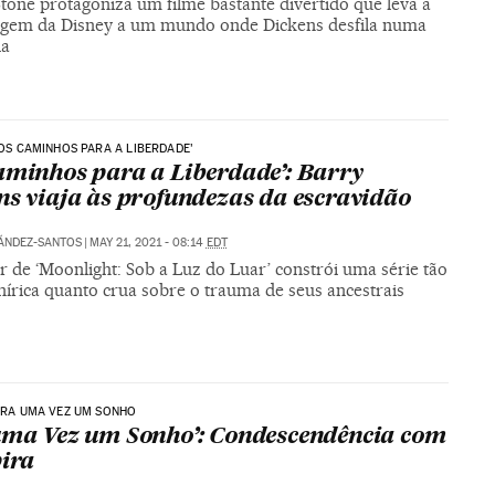
one protagoniza um filme bastante divertido que leva a
gem da Disney a um mundo onde Dickens desfila numa
la
 ‘OS CAMINHOS PARA A LIBERDADE’
aminhos para a Liberdade’: Barry
ns viaja às profundezas da escravidão
ÁNDEZ-SANTOS
|
MAY 21, 2021 - 08:14
EDT
r de ‘Moonlight: Sob a Luz do Luar’ constrói uma série tão
nírica quanto crua sobre o trauma de seus ancestrais
 ERA UMA VEZ UM SONHO
uma Vez um Sonho’: Condescendência com
pira