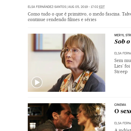
ELSA FERNÁNDEZ-SANTOS
|
AUG 05, 2019 - 17:02
EDT
Como tudo o que é primitivo, o medo fascina. Talv
continue rendendo filmes e séries
MERYL ST
Sob o
ELSA FERN
Sem muit
Lies’ f
Streep
CINEMA
O se
ELSA FERN
A indúst