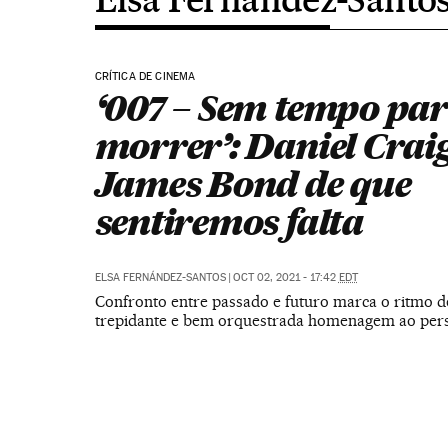
CRÍTICA DE CINEMA
‘007 – Sem tempo pa
morrer’: Daniel Craig
James Bond de que
sentiremos falta
ELSA FERNÁNDEZ-SANTOS
|
OCT 02, 2021 - 17:42
EDT
Confronto entre passado e futuro marca o ritmo d
trepidante e bem orquestrada homenagem ao pe