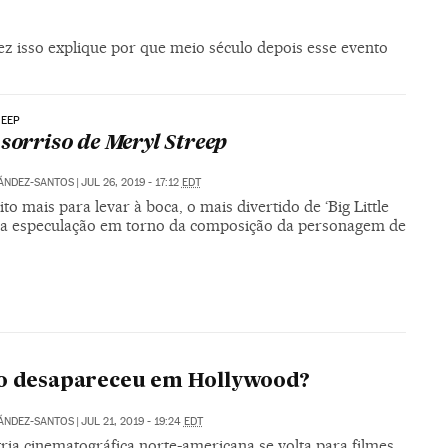
ez isso explique por que meio século depois esse evento
REEP
 sorriso de Meryl Streep
ÁNDEZ-SANTOS
|
JUL 26, 2019 - 17:12
EDT
o mais para levar à boca, o mais divertido de ‘Big Little
oi a especulação em torno da composição da personagem de
xo desapareceu em Hollywood?
ÁNDEZ-SANTOS
|
JUL 21, 2019 - 19:24
EDT
ria cinematográfica norte-americana se volta para filmes