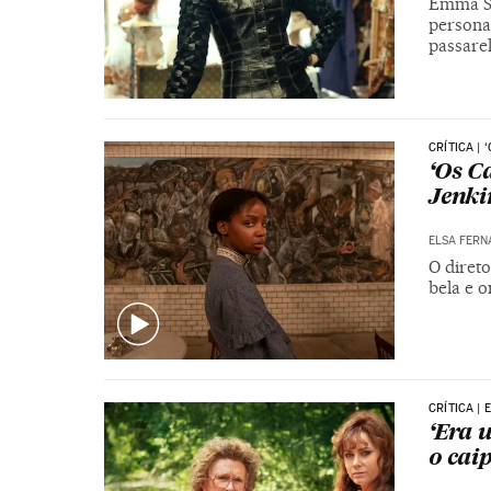
Emma St
persona
passare
CRÍTICA |
‘Os C
Jenki
ELSA FERN
O direto
bela e o
CRÍTICA |
‘Era 
o cai