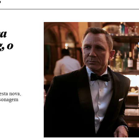
ra
, o
esta nova,
rsonagem