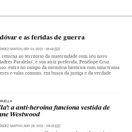
óvar e as feridas de guerra
ÁNDEZ-SANTOS
|
SEP 01, 2021 - 19:46
EDT
a retorna ao território da maternidade com seu novo
Madres Paralelas’, e sua atriz preferida, Penélope Cruz.
sso, entra no campo da memória histórica com uma trama
eres e valas comuns, em busca da justiça e da verdade
 CRUELLA
lla’: a anti-heroína funciona vestida de
nne Westwood
ÁNDEZ-SANTOS
|
MAY 28, 2021 - 09:15
EDT