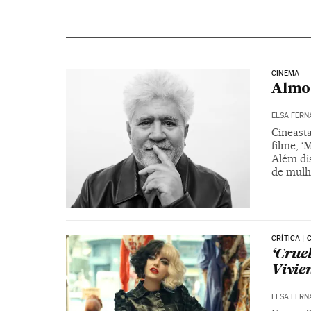
CINEMA
Almod
ELSA FERN
Cineast
filme, ‘
Além di
de mulh
CRÍTICA |
‘Crue
Vivie
ELSA FERN