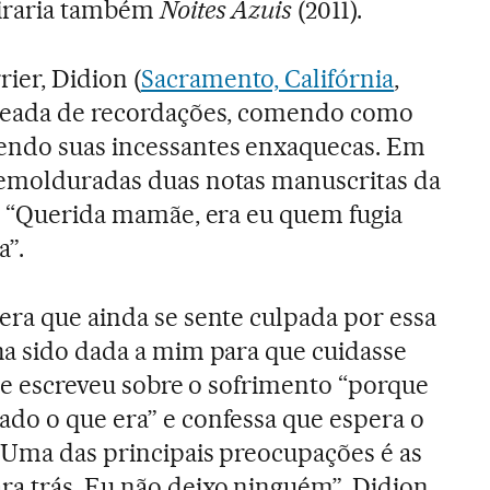
piraria também
Noites Azuis
(2011).
ier, Didion (
Sacramento, Califórnia
,
odeada de recordações, comendo como
endo suas incessantes enxaquecas. Em
 emolduradas duas notas manuscritas da
ê: “Querida mamãe, era eu quem fugia
a”.
era que ainda se sente culpada por essa
ha sido dada a mim para que cuidasse
que escreveu sobre o sofrimento “porque
do o que era” e confessa que espera o
“Uma das principais preocupações é as
a trás. Eu não deixo ninguém”. Didion