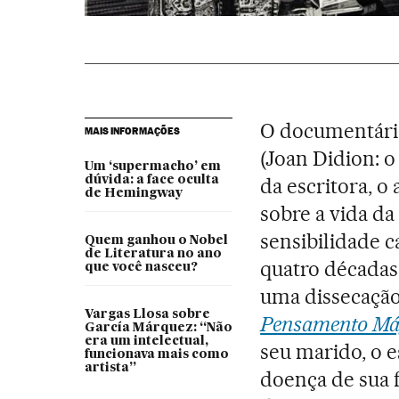
O documentár
MAIS INFORMAÇÕES
(Joan Didion: o
Um ‘supermacho’ em
dúvida: a face oculta
da escritora, o
de Hemingway
sobre a vida d
sensibilidade c
Quem ganhou o Nobel
de Literatura no ano
quatro décadas
que você nasceu?
uma dissecação
Vargas Llosa sobre
Pensamento Má
García Márquez: “Não
era um intelectual,
seu marido, o 
funcionava mais como
artista”
doença de sua f