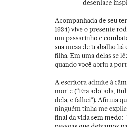
desenlace ins
Acompanhada de seu terr
1934) vive o presente r
um passarinho e combat
sua mesa de trabalho há
filha. Em uma delas se l
quando você abriu a port
A escritora admite à câm
morte (“Era adotada, tin
dela, e falhei”). Afirma 
ninguém tinha me explica
final da vida sem medo: 
pessoas que deixamos par