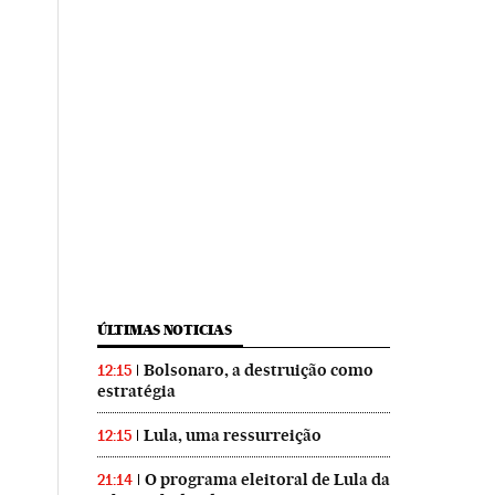
ÚLTIMAS NOTICIAS
Bolsonaro, a destruição como
12:15
estratégia
Lula, uma ressurreição
12:15
O programa eleitoral de Lula da
21:14