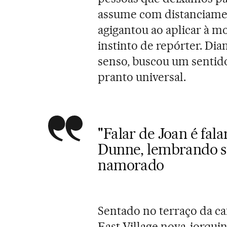
assume com distanciamen
agigantou ao aplicar à mo
instinto de repórter. Dia
senso, buscou um sentid
pranto universal.
"Falar de Joan é fala
Dunne, lembrando su
namorado
Sentado no terraço da caf
East Village nova-iorqui