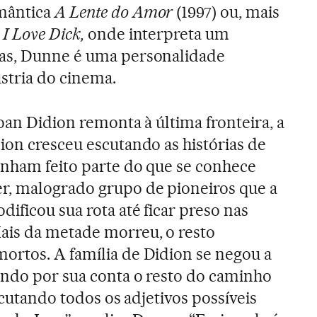
mântica
A Lente do Amor
(1997) ou, mais
e
I Love Dick,
onde interpreta um
as, Dunne é uma personalidade
ústria do cinema.
oan Didion remonta à última fronteira, a
ion cresceu escutando as histórias de
inham feito parte do que se conhece
, malogrado grupo de pioneiros que a
ificou sua rota até ficar preso nas
is da metade morreu, o resto
ortos. A família de Didion se negou a
ando por sua conta o resto do caminho
escutando todos os adjetivos possíveis