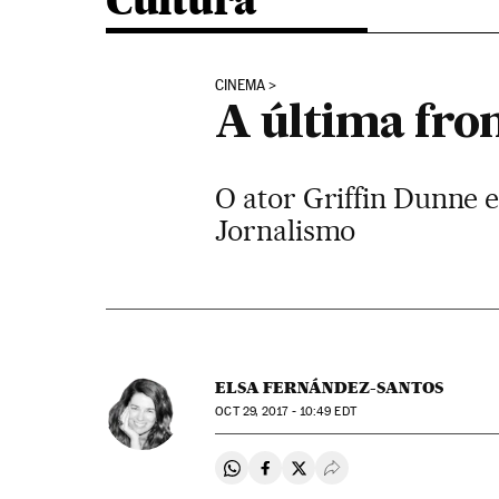
Cultura
CINEMA
A última fro
O ator Griffin Dunne 
Jornalismo
ELSA FERNÁNDEZ-SANTOS
OCT
29, 2017 - 10:49
EDT
Compartir en Whatsapp
Compartir en Facebook
Compartir en Twitter
Desplegar Redes Soci