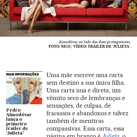
Almodóvar ao lado das duas protagonistas.
FOTO: NICO / VÍDEO: TRAILER DE 'JULIETA'.
Uma mãe escreve uma carta
MAIS INFORMAÇÕES
sem destino a sua única filha.
Uma carta nua e direta, um
vômito seco de lembranças e
sensações, de culpas, de
Pedro
fracassos e abandonos e talvez
Almodóvar
também de mentiras
lança o
primeiro
compassivas. Essa carta, essa
trailer de
‘Julieta’
página em branco é
Julieta
, o