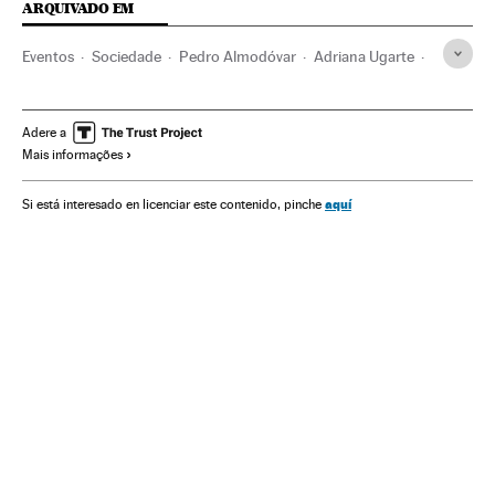
ARQUIVADO EM
Eventos
Sociedade
Pedro Almodóvar
Adriana Ugarte
Emma Suárez
Alice Munro
Nobel de Literatura
Prêmios Nobel
Filmes
Prêmios cultura
Prêmios
Adere a
Mais informações
Susi Sánchez
Atrizes
Cinema espanhol
Cinema
Prêmios literários
Literatura
Cultura
aquí
Si está interesado en licenciar este contenido, pinche