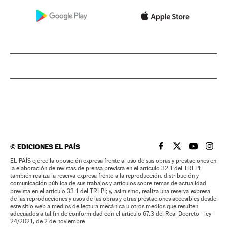
©
EDICIONES EL PAÍS
EL PAÍS BRASIL EN
EL PAÍS BRASI
EL PAÍS B
EL PA
EL PAÍS ejerce la oposición expresa frente al uso de sus obras y prestaciones en
la elaboración de revistas de prensa prevista en el artículo 32.1 del TRLPI;
también realiza la reserva expresa frente a la reproducción, distribución y
comunicación pública de sus trabajos y artículos sobre temas de actualidad
prevista en el artículo 33.1 del TRLPI; y, asimismo, realiza una reserva expresa
de las reproducciones y usos de las obras y otras prestaciones accesibles desde
este sitio web a medios de lectura mecánica u otros medios que resulten
adecuados a tal fin de conformidad con el artículo 67.3 del Real Decreto - ley
24/2021, de 2 de noviembre