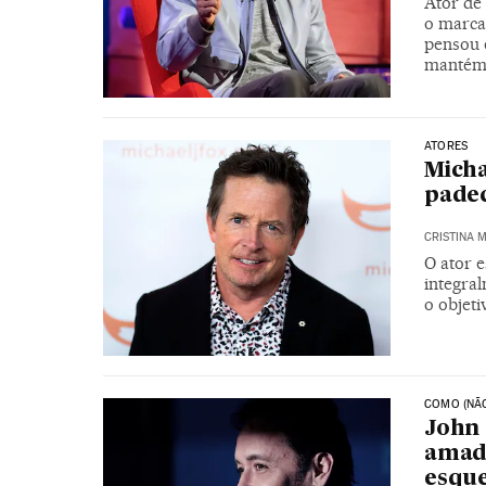
Ator de
o marca
pensou e
mantém 
ATORES
Micha
padec
CRISTINA
O ator e
integra
o objeti
COMO (NÃO
John 
amado
esqu