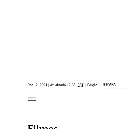
Pular para o conteúdo
ESPAÑA
Dec 12, 2021
|
Atualizado 12:38
EST
|
Edição:
Filmes