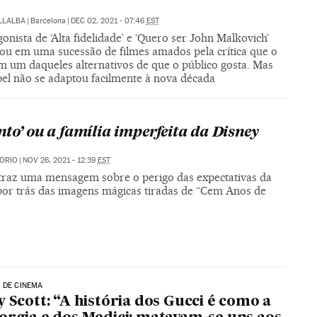
LLALBA
|
Barcelona
|
DEC 02, 2021 - 07:46
EST
onista de ‘Alta fidelidade’ e ‘Quero ser John Malkovich’
ou em uma sucessão de filmes amados pela crítica que o
m um daqueles alternativos de que o público gosta. Mas
pel não se adaptou facilmente à nova década
nto’ ou a família imperfeita da Disney
ORIO
|
NOV 26, 2021 - 12:39
EST
 traz uma mensagem sobre o perigo das expectativas da
 por trás das imagens mágicas tiradas de “Cem Anos de
 DE CINEMA
y Scott: “A história dos Gucci é como a