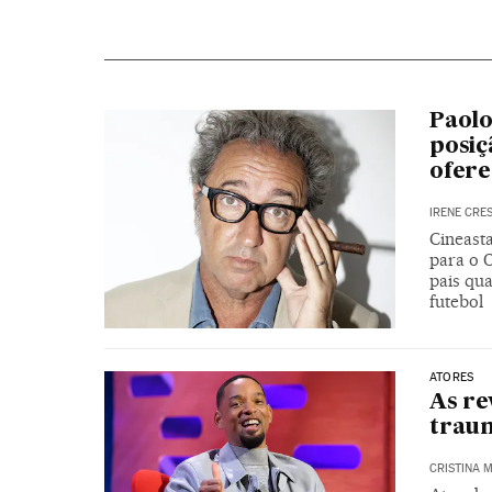
Paolo
posiç
ofere
IRENE CRE
Cineasta
para o 
pais qua
futebol
ATORES
As re
traum
CRISTINA