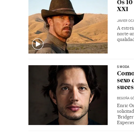
Os 10
XXI
JAVIER OC
A estrei
norte-a
qualida
S MODA
Como 
sexo 
suces
BEGOÑA GÓ
Enric O
solicit
‘Bridger
Experien