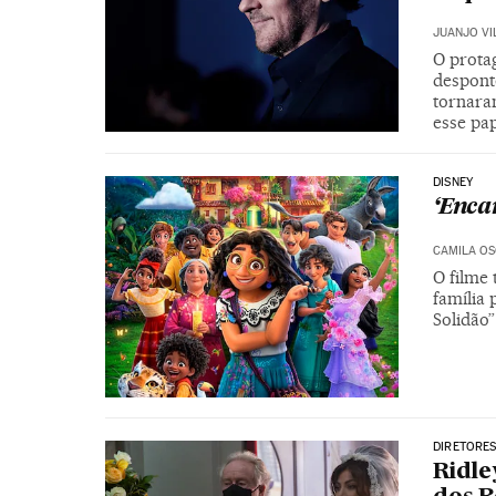
JUANJO VI
O protag
despont
tornara
esse pa
DISNEY
‘Enca
CAMILA OS
O filme
família
Solidão”
DIRETORES
Ridle