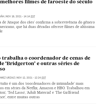
 melhores filmes de faroeste do século
AÑA
|
NOV 18, 2021 - 14:14
EST
a de ‘Ataque dos cães’ confirma a sobrevivência do gênero
mericano, que há duas décadas oferece filmes de altíssima
de
trabalha o coordenador de cenas de
de ‘Bridgerton’ e outras séries de
so
MEZ URZAIZ
|
NOV 12, 2021 - 12:24
EST
rtuño é um dos ‘coordenadores de intimidade’ mais
ados em séries da Netflix, Amazon e HBO. Trabalhou em
ton’, ‘Ted Lasso’, ‘Adult Material’ e ‘The Girlfriend
ce’, entre muitas outras