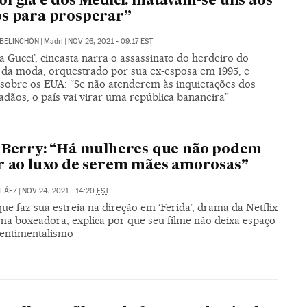
orgia e dos Medici: matavam-se uns aos
s para prosperar”
BELINCHÓN
|
Madri
|
NOV 26, 2021 - 09:17
EST
 Gucci’, cineasta narra o assassinato do herdeiro do
 da moda, orquestrado por sua ex-esposa em 1995, e
 sobre os EUA: “Se não atenderem às inquietações dos
adãos, o país vai virar uma república bananeira”
 Berry: “Há mulheres que não podem
r ao luxo de serem mães amorosas”
LÁEZ
|
NOV 24, 2021 - 14:20
EST
que faz sua estreia na direção em ‘Ferida’, drama da Netflix
ma boxeadora, explica por que seu filme não deixa espaço
sentimentalismo