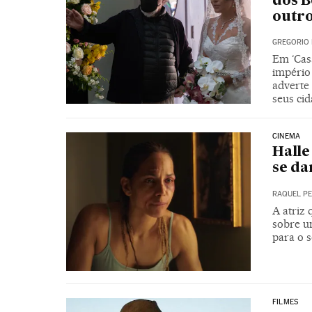
dos B
outro
GREGORIO 
Em ‘Casa
império
adverte
seus cid
CINEMA
Halle
se da
RAQUEL PE
A atriz 
sobre u
para o 
FILMES