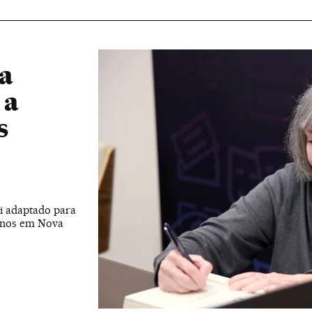
 a
 a
s
oi adaptado para
 anos em Nova