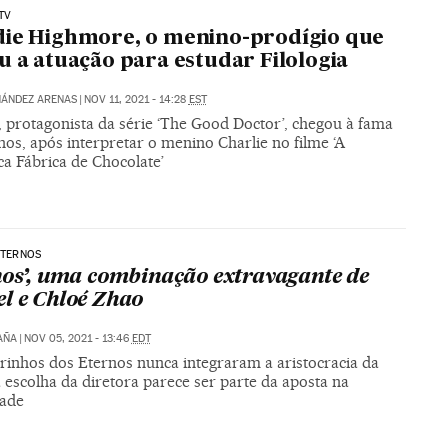
TV
ie Highmore, o menino-prodígio que
u a atuação para estudar Filologia
NÁNDEZ ARENAS
|
NOV 11, 2021 - 14:28
EST
, protagonista da série ‘The Good Doctor’, chegou à fama
nos, após interpretar o menino Charlie no filme ‘A
ca Fábrica de Chocolate’
 ETERNOS
nos’, uma combinação extravagante de
l e Chloé Zhao
AÑA
|
NOV 05, 2021 - 13:46
EDT
rinhos dos Eternos nunca integraram a aristocracia da
a escolha da diretora parece ser parte da aposta na
dade