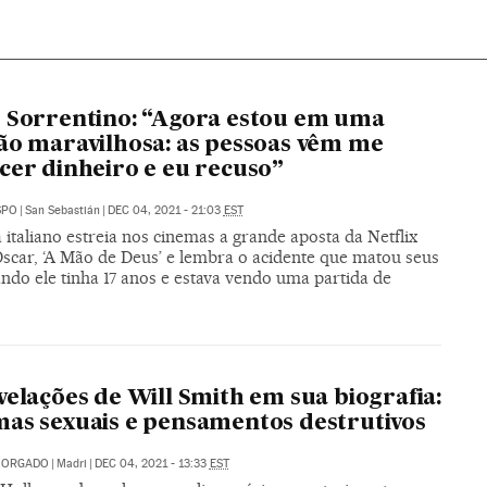
 Sorrentino: “Agora estou em uma
ão maravilhosa: as pessoas vêm me
cer dinheiro e eu recuso”
SPO
|
San Sebastián
|
DEC 04, 2021 - 21:03
EST
 italiano estreia nos cinemas a grande aposta da Netflix
Oscar, ‘A Mão de Deus’ e lembra o acidente que matou seus
ndo ele tinha 17 anos e estava vendo uma partida de
velações de Will Smith em sua biografia:
as sexuais e pensamentos destrutivos
 MORGADO
|
Madri
|
DEC 04, 2021 - 13:33
EST