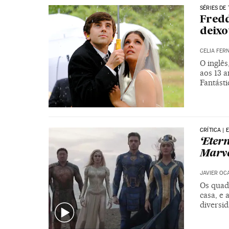
SÉRIES DE 
Fredd
deixo
CELIA FER
O inglês
aos 13 a
Fantásti
CRÍTICA |
‘Eter
Marve
JAVIER OC
Os quad
casa, e 
diversi