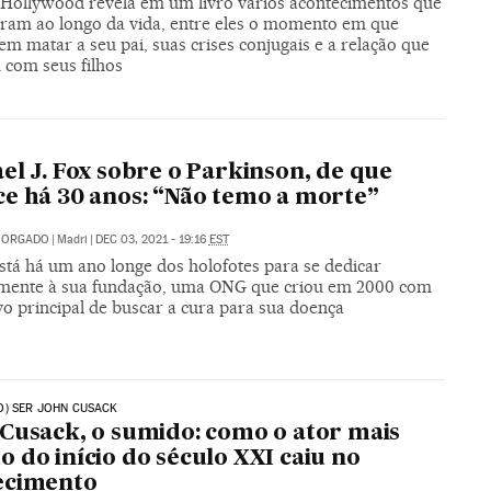
 Hollywood revela em um livro vários acontecimentos que
ram ao longo da vida, entre eles o momento em que
m matar a seu pai, suas crises conjugais e a relação que
com seus filhos
el J. Fox sobre o Parkinson, de que
e há 30 anos: “Não temo a morte”
 MORGADO
|
Madri
|
DEC 03, 2021 - 19:16
EST
stá há um ano longe dos holofotes para se dedicar
lmente à sua fundação, uma ONG que criou em 2000 com
vo principal de buscar a cura para sua doença
) SER JOHN CUSACK
Cusack, o sumido: como o ator mais
 do início do século XXI caiu no
ecimento