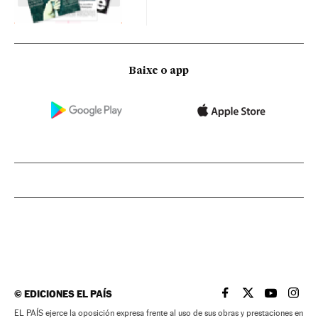
Baixe o app
©
EDICIONES EL PAÍS
EL PAÍS BRASIL EN
EL PAÍS BRASI
EL PAÍS B
EL PA
EL PAÍS ejerce la oposición expresa frente al uso de sus obras y prestaciones en