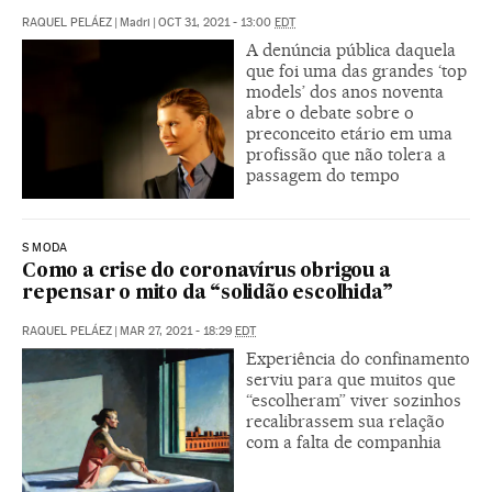
RAQUEL PELÁEZ
|
Madri
|
OCT 31, 2021 - 13:00
EDT
A denúncia pública daquela
que foi uma das grandes ‘top
models’ dos anos noventa
abre o debate sobre o
preconceito etário em uma
profissão que não tolera a
passagem do tempo
S MODA
Como a crise do coronavírus obrigou a
repensar o mito da “solidão escolhida”
RAQUEL PELÁEZ
|
MAR 27, 2021 - 18:29
EDT
Experiência do confinamento
serviu para que muitos que
“escolheram” viver sozinhos
recalibrassem sua relação
com a falta de companhia