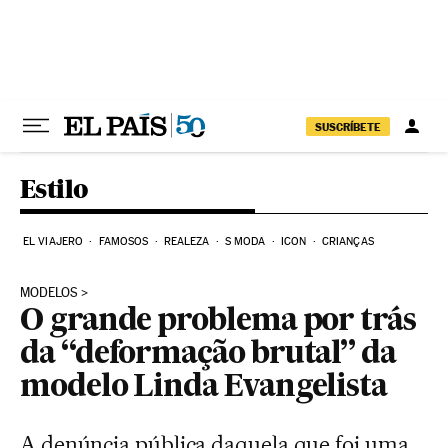
Pular para o conteúdo
SUSCRÍBETE
Estilo
EL VIAJERO
FAMOSOS
REALEZA
S MODA
ICON
CRIANÇAS
MODELOS
O grande problema por trás
da “deformação brutal” da
modelo Linda Evangelista
A denúncia pública daquela que foi uma