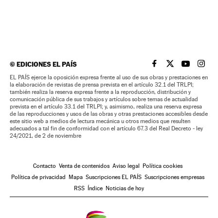
©
EDICIONES EL PAÍS
EL PAÍS BRASIL EN
EL PAÍS BRASI
EL PAÍS B
EL PA
EL PAÍS ejerce la oposición expresa frente al uso de sus obras y prestaciones en
la elaboración de revistas de prensa prevista en el artículo 32.1 del TRLPI;
también realiza la reserva expresa frente a la reproducción, distribución y
comunicación pública de sus trabajos y artículos sobre temas de actualidad
prevista en el artículo 33.1 del TRLPI; y, asimismo, realiza una reserva expresa
de las reproducciones y usos de las obras y otras prestaciones accesibles desde
este sitio web a medios de lectura mecánica u otros medios que resulten
adecuados a tal fin de conformidad con el artículo 67.3 del Real Decreto - ley
24/2021, de 2 de noviembre
Contacto
Venta de contenidos
Aviso legal
Política cookies
Política de privacidad
Mapa
Suscripciones EL PAÍS
Suscripciones empresas
RSS
Índice
Noticias de hoy