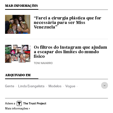
MAIS INFORMAÇÕES
“Farei a cirurgia plástica que for
necessária para ser Miss
Venezuela”
Os filtros do Instagram que ajudam
a escapar dos limites do mundo
físico
TONI NAVARRO
ARQUIVADO EM
Gente
Linda Evangelista
Modelos
Vogue
Cirurgia estética
Famosos
Depressão
Estética corporal
Moda
Nieves Álvarez
Adere a
Mais informações