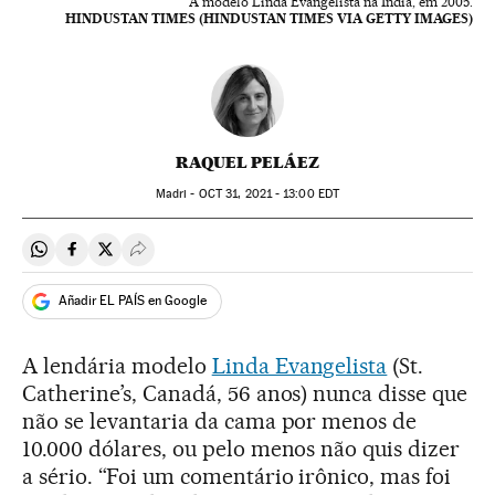
A modelo Linda Evangelista na Índia, em 2005.
HINDUSTAN TIMES (HINDUSTAN TIMES VIA GETTY IMAGES)
RAQUEL PELÁEZ
Madri -
OCT
31, 2021 - 13:00
EDT
Compartir en Whatsapp
Compartir en Facebook
Compartir en Twitter
Desplegar Redes Sociales
Añadir EL PAÍS en Google
A lendária modelo
Linda Evangelista
(St.
Catherine’s, Canadá, 56 anos) nunca disse que
não se levantaria da cama por menos de
10.000 dólares, ou pelo menos não quis dizer
a sério. “Foi um comentário irônico, mas foi