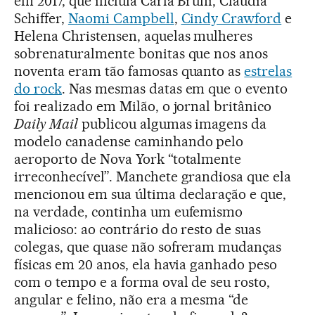
em 2017, que incluía Carla Bruni, Claudia
Schiffer,
Naomi Campbell
,
Cindy Crawford
e
Helena Christensen, aquelas mulheres
sobrenaturalmente bonitas que nos anos
noventa eram tão famosas quanto as
estrelas
do rock
. Nas mesmas datas em que o evento
foi realizado em Milão, o jornal britânico
Daily Mail
publicou algumas imagens da
modelo canadense caminhando pelo
aeroporto de Nova York “totalmente
irreconhecível”. Manchete grandiosa que ela
mencionou em sua última declaração e que,
na verdade, continha um eufemismo
malicioso: ao contrário do resto de suas
colegas, que quase não sofreram mudanças
físicas em 20 anos, ela havia ganhado peso
com o tempo e a forma oval de seu rosto,
angular e felino, não era a mesma “de