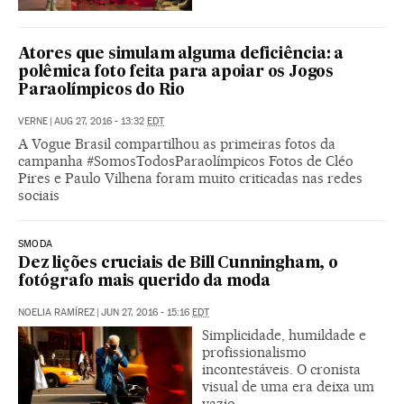
Atores que simulam alguma deficiência: a
polêmica foto feita para apoiar os Jogos
Paraolímpicos do Rio
VERNE
|
AUG 27, 2016 - 13:32
EDT
A Vogue Brasil compartilhou as primeiras fotos da
campanha #SomosTodosParaolímpicos Fotos de Cléo
Pires e Paulo Vilhena foram muito criticadas nas redes
sociais
SMODA
Dez lições cruciais de Bill Cunningham, o
fotógrafo mais querido da moda
NOELIA RAMÍREZ
|
JUN 27, 2016 - 15:16
EDT
Simplicidade, humildade e
profissionalismo
incontestáveis. O cronista
visual de uma era deixa um
vazio