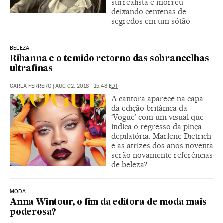
surrealista e morreu
deixando centenas de
segredos em um sótão
BELEZA
Rihanna e o temido retorno das sobrancelhas
ultrafinas
CARLA FERRERO
|
AUG 02, 2018 - 15:48
EDT
A cantora aparece na capa
da edição britânica da
‘Vogue’ com um visual que
indica o regresso da pinça
depilatória. Marlene Dietrich
e as atrizes dos anos noventa
serão novamente referências
de beleza?
MODA
Anna Wintour, o fim da editora de moda mais
poderosa?