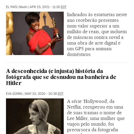
EL PAÍS
|
Madri
|
APR 23, 2021 - 11:26
EDT
Indicados às estatuetas neste
ano receberão presentes
num valor superior a um
milhão de reais, que incluem
de máscaras contra covid a
uma obra de arte digital e
um GPS para animais
domésticos
A desconhecida (e injusta) história da
fotógrafa que se desnudou na banheira de
Hitler
EVA GÜIMIL
|
MAY 23, 2020 - 20:38
EDT
A série ‘Hollywood’, da
Netflix, recuperou em uma
de suas tramas o nome de
Lee Miller, uma mulher que
viajou pelo mundo, foi
precursora da fotografia