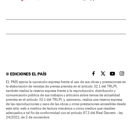
©
EDICIONES EL PAÍS
EL PAÍS BRASIL EN
EL PAÍS BRASI
EL PAÍS B
EL PA
EL PAÍS ejerce la oposición expresa frente al uso de sus obras y prestaciones en
la elaboración de revistas de prensa prevista en el artículo 32.1 del TRLPI;
también realiza la reserva expresa frente a la reproducción, distribución y
comunicación pública de sus trabajos y artículos sobre temas de actualidad
prevista en el artículo 33.1 del TRLPI; y, asimismo, realiza una reserva expresa
de las reproducciones y usos de las obras y otras prestaciones accesibles desde
este sitio web a medios de lectura mecánica u otros medios que resulten
adecuados a tal fin de conformidad con el artículo 67.3 del Real Decreto - ley
24/2021, de 2 de noviembre