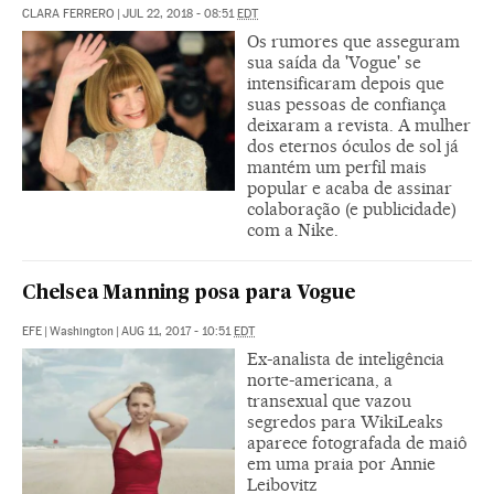
CLARA FERRERO
|
JUL 22, 2018 - 08:51
EDT
Os rumores que asseguram
sua saída da 'Vogue' se
intensificaram depois que
suas pessoas de confiança
deixaram a revista. A mulher
dos eternos óculos de sol já
mantém um perfil mais
popular e acaba de assinar
colaboração (e publicidade)
com a Nike.
Chelsea Manning posa para Vogue
EFE
|
Washington
|
AUG 11, 2017 - 10:51
EDT
Ex-analista de inteligência
norte-americana, a
transexual que vazou
segredos para WikiLeaks
aparece fotografada de maiô
em uma praia por Annie
Leibovitz