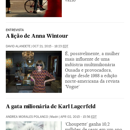
ENTREVISTA
A lição de Anna Wintour
DAVID ALANDETE
|
OCT 21, 2015 - 18:23
EDT
É, possivelmente, a mulher
mais influente de uma
indústria multimilionária
Ousada e provocadora,
dirige desde 1988 a edição
norte-americana da revista
‘Vogue’
A gata milionária de Karl Lagerfeld
ANDREA MORALES POLANCO
|
Madri
|
APR 02, 2015 - 15:56
EDT
‘Choupette’ ganha 10,2
milhões de reais em um ano