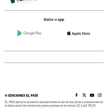
Baixe o app
©
EDICIONES EL PAÍS
EL PAÍS BRASIL EN
EL PAÍS BRASI
EL PAÍS B
EL PA
EL PAÍS ejerce la oposición expresa frente al uso de sus obras y prestaciones en
la elaboración de revistas de prensa prevista en el artículo 32.1 del TRLPI;