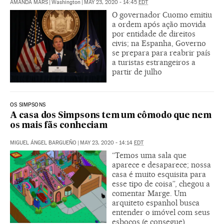
AMANDA MARS
|
Washington
|
MAY 23, 2020 - 14:45
EDT
O governador Cuomo emitiu
a ordem após ação movida
por entidade de direitos
civis; na Espanha, Governo
se prepara para reabrir país
a turistas estrangeiros a
partir de julho
OS SIMPSONS
A casa dos Simpsons tem um cômodo que nem
os mais fãs conheciam
MIGUEL ÁNGEL BARGUEÑO
|
MAY 23, 2020 - 14:14
EDT
“Temos uma sala que
aparece e desaparece; nossa
casa é muito esquisita para
esse tipo de coisa”, chegou a
comentar Marge. Um
arquiteto espanhol busca
entender o imóvel com seus
esboços (e consegue)