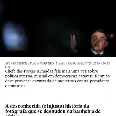
AFONSO BENITES
/
FLÁVIA MARREIRO
|
Brasília / São Paulo
|
MAY 23, 2020 - 20:38
EDT
Chefe das Forças Armadas fala mais uma vez sobre
política interna, inusual em democracias estáveis. Reunião
deve provocar enxurrada de inquéritos contra presidente
e ministros
A desconhecida (e injusta) história da
fotógrafa que se desnudou na banheira de