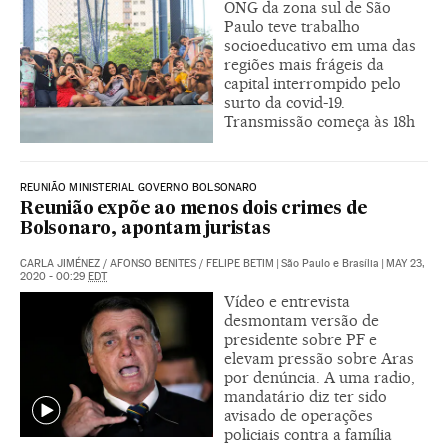
ONG da zona sul de São
Paulo teve trabalho
socioeducativo em uma das
regiões mais frágeis da
capital interrompido pelo
surto da covid-19.
Transmissão começa às 18h
REUNIÃO MINISTERIAL GOVERNO BOLSONARO
Reunião expõe ao menos dois crimes de
Bolsonaro, apontam juristas
CARLA JIMÉNEZ
/
AFONSO BENITES
/
FELIPE BETIM
|
São Paulo e Brasília
|
MAY 23,
2020 - 00:29
EDT
Vídeo e entrevista
desmontam versão de
presidente sobre PF e
elevam pressão sobre Aras
por denúncia. A uma radio,
mandatário diz ter sido
avisado de operações
policiais contra a família