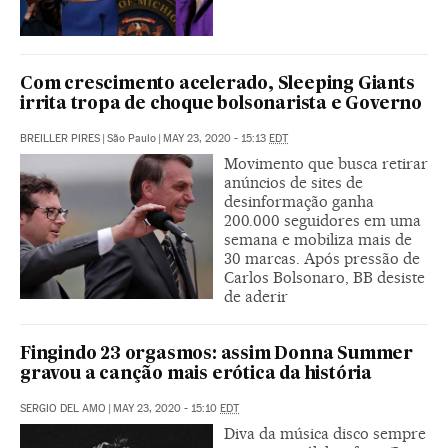
Com crescimento acelerado, Sleeping Giants
irrita tropa de choque bolsonarista e Governo
BREILLER PIRES
|
São Paulo
|
MAY 23, 2020 - 15:13
EDT
Movimento que busca retirar
anúncios de sites de
desinformação ganha
200.000 seguidores em uma
semana e mobiliza mais de
30 marcas. Após pressão de
Carlos Bolsonaro, BB desiste
de aderir
Fingindo 23 orgasmos: assim Donna Summer
gravou a canção mais erótica da história
SERGIO DEL AMO
|
MAY 23, 2020 - 15:10
EDT
Diva da música disco sempre