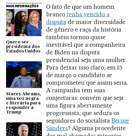
O fato de que um homem
MAIS INFORMAÇÕES
branco
tenha vencido a
disputa
de maior diversidade
de gênero e raça da história
também tornou quase
Quero ser
inevitável que a companheira
presidenta dos
de Biden na disputa
Estados Unidos
presidencial seja uma mulher.
Para deixar isso claro, em 15
de março o candidato se
comprometeu que assim seria.
A campanha tem suas
Stacey Abrams,
conjecturas: convém que seja
uma voz negra
e literária para
uma figura abertamente
responder a
progressista, que seduza os
Trump
seguidores do socialista
Bernie
Sanders
? Alguma procedente
das mal chamadas minorias,