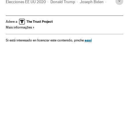
Elecciones EE UU 2020
Donald Trump
Joseph Biden
Estados Unidos
Elecciones
Mujeres
Política
Bernie Sanders
Elizabeth Warren
Adere a
Mais informações
aquí
Si está interesado en licenciar este contenido, pinche