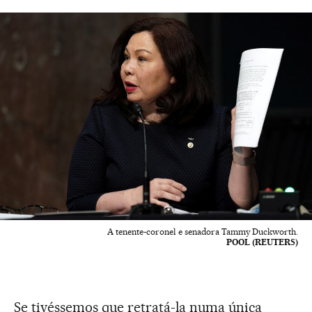
A tenente-coronel e senadora Tammy Duckworth.
POOL (REUTERS)
Se tivéssemos que retratá-la numa única