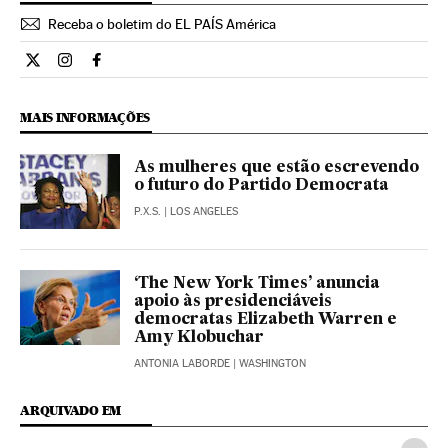
Receba o boletim do EL PAÍS América
Internacional El País Brasil en Twitter
Internacional El País Brasil en Instagram
Internacional El País Brasil en Facebook
MAIS INFORMAÇÕES
As mulheres que estão escrevendo
o futuro do Partido Democrata
P.X.S.
| LOS ANGELES
‘The New York Times’ anuncia
apoio às presidenciáveis
democratas Elizabeth Warren e
Amy Klobuchar
ANTONIA LABORDE
| WASHINGTON
ARQUIVADO EM