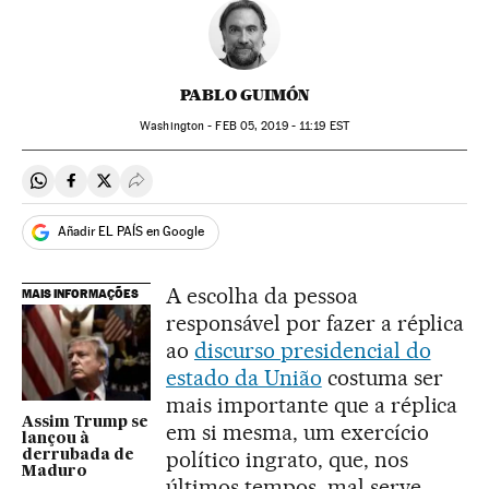
PABLO GUIMÓN
Washington -
FEB
05, 2019 - 11:19
EST
Compartir en Whatsapp
Compartir en Facebook
Compartir en Twitter
Desplegar Redes Sociales
Añadir EL PAÍS en Google
A escolha da pessoa
MAIS INFORMAÇÕES
responsável por fazer a réplica
ao
discurso presidencial do
estado da União
costuma ser
mais importante que a réplica
Assim Trump se
em si mesma, um exercício
lançou à
político ingrato, que, nos
derrubada de
Maduro
últimos tempos, mal serve