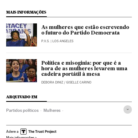
MAIS INFORMAÇÕES
As mulheres que estão escrevendo
o futuro do Partido Democrata
P.X.S.
| LOS ANGELES
Política e misoginia: por que é a
hora de as mulheres levarem uma
cadeira portátil à mesa
DEBORA DINIZ
/
GISELLE CARINO
ARQUIVADO EM
Partidos políticos
Mulheres
Discurso sobre o Estado da União
Mulheres política
Donald Trump
Congresso Estados Unidos
Adere a
Mais informações