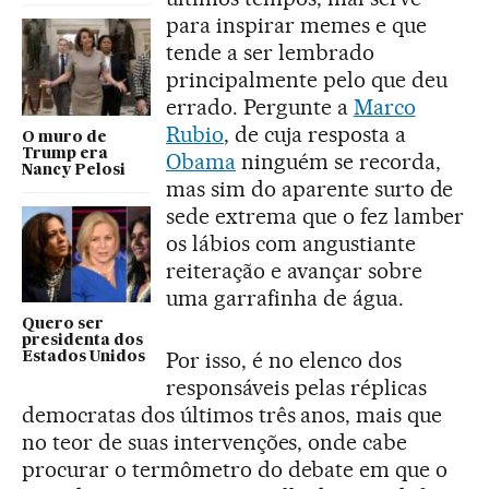
para inspirar memes e que
tende a ser lembrado
principalmente pelo que deu
errado. Pergunte a
Marco
Rubio
, de cuja resposta a
O muro de
Trump era
Obama
ninguém se recorda,
Nancy Pelosi
mas sim do aparente surto de
sede extrema que o fez lamber
os lábios com angustiante
reiteração e avançar sobre
uma garrafinha de água.
Quero ser
presidenta dos
Por isso, é no elenco dos
Estados Unidos
responsáveis pelas réplicas
democratas dos últimos três anos, mais que
no teor de suas intervenções, onde cabe
procurar o termômetro do debate em que o