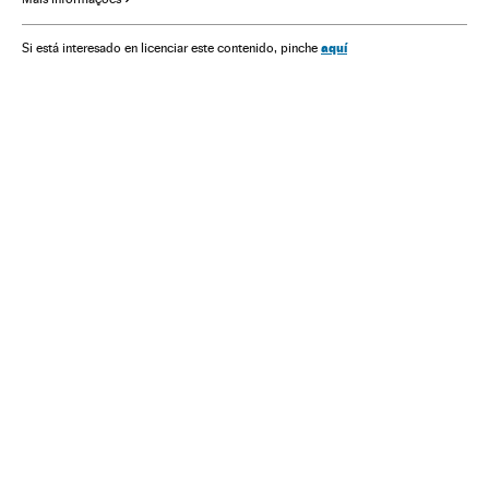
Estados Unidos
Partido Democrata EUA
Atos políticos
América do Norte
Parlamento
América
Política
aquí
Si está interesado en licenciar este contenido, pinche
Sociedade