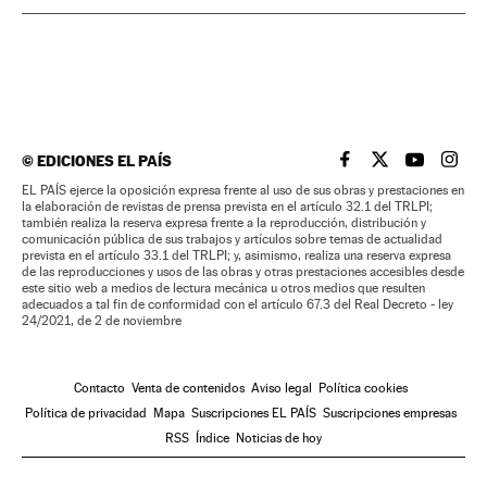
©
EDICIONES EL PAÍS
EL PAÍS BRASIL EN
EL PAÍS BRASI
EL PAÍS B
EL PA
EL PAÍS ejerce la oposición expresa frente al uso de sus obras y prestaciones en
la elaboración de revistas de prensa prevista en el artículo 32.1 del TRLPI;
también realiza la reserva expresa frente a la reproducción, distribución y
comunicación pública de sus trabajos y artículos sobre temas de actualidad
prevista en el artículo 33.1 del TRLPI; y, asimismo, realiza una reserva expresa
de las reproducciones y usos de las obras y otras prestaciones accesibles desde
este sitio web a medios de lectura mecánica u otros medios que resulten
adecuados a tal fin de conformidad con el artículo 67.3 del Real Decreto - ley
24/2021, de 2 de noviembre
Contacto
Venta de contenidos
Aviso legal
Política cookies
Política de privacidad
Mapa
Suscripciones EL PAÍS
Suscripciones empresas
RSS
Índice
Noticias de hoy