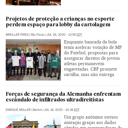
Projetos de proteção a crianças no esporte
perdem espaço para lobby da cartolagem
BREILLER PIRES
|
São Paulo
|
JUL 26, 2020 - 13:56
EDT
Enquanto bancada da bola
tenta acelerar votação de MP
do Futebol, propostas para
assegurar direitos de jovens
atletas permanecem
engavetadas. CBF promete
cartilha, mas não entrega
Forças de segurança da Alemanha enfrentam
escândalo de infiltrados ultradireitistas
ENRIQUE MÜLLER
|
Berlim
|
JUL 18, 2020 - 14:38
EDT
Um grupo anônimo enviou
ameaças graças aos dados
obtidos em computadores da