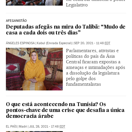
Legislativo
AFEGANISTÃO
Deputadas afegãs na mira do Talibã: “Mudo de
casa a cada dois ou três dias”
ÁNGELES ESPINOSA
|
Kabul (Enviada Especial)
|
SEP 20, 2021 - 11:48
EDT
Parlamentares, ativistas e
políticas do país da Ásia
Central ficaram expostas a
ameaças e intimidações após
a dissolução da legislatura
pelo golpe dos
fundamentalistas
O que está acontecendo na Tunísia? Os
pontos-chave de uma crise que desafia a única
democracia árabe
EL PAÍS
|
Madri
|
JUL 28, 2021 - 17:48
EDT