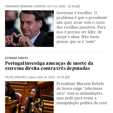
FERNANDO HENRIQUE CARDOSO
|
OCT 04, 2020 - 10:56
EDT
Governar é escolher. O
problema é que o presidente
não quer arcar com o custo
das escolhas possíveis. Para
isso é preciso ser líder, de
corpo e alma. Não basta
pensar que se é “mito”
EXTREMA DIREITA
Portugal investiga ameaças de morte da
extrema direita contra três deputadas
FELIPE SÁNCHEZ
|
Lisboa
|
AUG 14, 2020 - 10:54
EDT
Presidente Marcelo Rebelo
de Sousa exige “tolerância
zero” com as intimidações,
mas pede para evitar a
manipulação política da crise