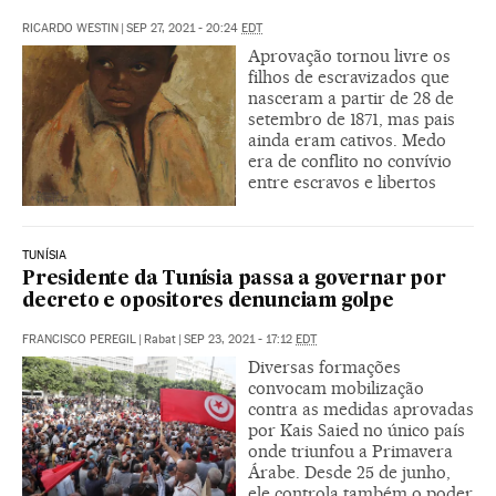
RICARDO WESTIN
|
SEP 27, 2021 - 20:24
EDT
Aprovação tornou livre os
filhos de escravizados que
nasceram a partir de 28 de
setembro de 1871, mas pais
ainda eram cativos. Medo
era de conflito no convívio
entre escravos e libertos
TUNÍSIA
Presidente da Tunísia passa a governar por
decreto e opositores denunciam golpe
FRANCISCO PEREGIL
|
Rabat
|
SEP 23, 2021 - 17:12
EDT
Diversas formações
convocam mobilização
contra as medidas aprovadas
por Kais Saied no único país
onde triunfou a Primavera
Árabe. Desde 25 de junho,
ele controla também o poder