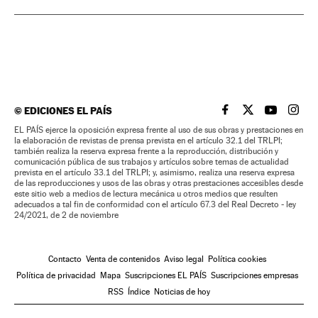
©
EDICIONES EL PAÍS
EL PAÍS BRASIL EN
EL PAÍS BRASI
EL PAÍS B
EL PA
EL PAÍS ejerce la oposición expresa frente al uso de sus obras y prestaciones en
la elaboración de revistas de prensa prevista en el artículo 32.1 del TRLPI;
también realiza la reserva expresa frente a la reproducción, distribución y
comunicación pública de sus trabajos y artículos sobre temas de actualidad
prevista en el artículo 33.1 del TRLPI; y, asimismo, realiza una reserva expresa
de las reproducciones y usos de las obras y otras prestaciones accesibles desde
este sitio web a medios de lectura mecánica u otros medios que resulten
adecuados a tal fin de conformidad con el artículo 67.3 del Real Decreto - ley
24/2021, de 2 de noviembre
Contacto
Venta de contenidos
Aviso legal
Política cookies
Política de privacidad
Mapa
Suscripciones EL PAÍS
Suscripciones empresas
RSS
Índice
Noticias de hoy