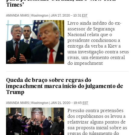
Times’
AMANDA MARS
|
Washington
|
JAN 27, 2020 - 10:31
EST
Livro ainda inédito do ex-
assessor de Segurança
Nacional relata que o
presidente condicionou a
entrega da verba a Kiev a
uma investigação contra seus
rivais, um elemento central
do impeachment
Queda de braço sobre regras do
impeachment marca início do julgamento de
Trump
AMANDA MARS
|
Washington
|
JAN 21, 2020 - 19:45
EST
Pressão contra pretensões
dos republicanos os levou a
relativizar alguns pontos de
sua proposta inicial sobre as
regras do julgamento do