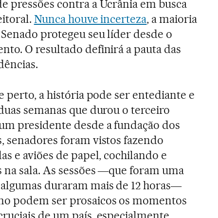
e pressões contra a Ucrânia em busca
eitoral.
Nunca houve incerteza
, a maioria
 Senado protegeu seu líder desde o
to. O resultado definirá a pauta das
dências.
 perto, a história pode ser entediante e
 duas semanas que durou o terceiro
um presidente desde a fundação dos
, senadores foram vistos fazendo
as e aviões de papel, cochilando e
 na sala. As sessões ―que foram uma
 algumas duraram mais de 12 horas―
o podem ser prosaicos os momentos
ruciais de um país, especialmente