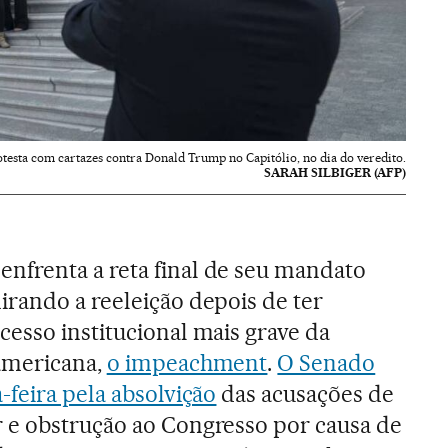
testa com cartazes contra Donald Trump no Capitólio, no dia do veredito.
SARAH SILBIGER (AFP)
enfrenta a reta final de seu mandato
irando a reeleição depois de ter
esso institucional mais grave da
-americana,
o impeachment
.
O Senado
-feira pela absolvição
das acusações de
 e obstrução ao Congresso por causa de