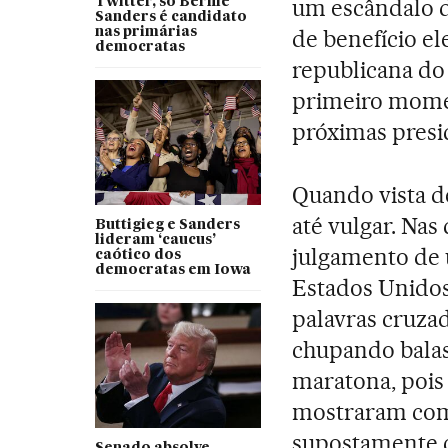
um escândalo d
Twitter, só Bernie
Sanders é candidato
nas primárias
de benefício el
democratas
republicana do
primeiro momen
próximas presi
Quando vista de
até vulgar. Nas
Buttigieg e Sanders
lideram ‘caucus’
julgamento de 
caótico dos
democratas em Iowa
Estados Unidos
palavras cruzad
chupando balas
maratona, pois
mostraram com
supostamente c
Senado absolve