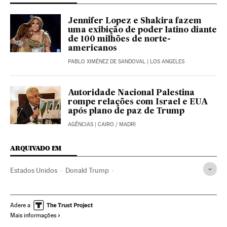
Jennifer Lopez e Shakira fazem
uma exibição de poder latino diante
de 100 milhões de norte-
americanos
PABLO XIMÉNEZ DE SANDOVAL
| LOS ANGELES
Autoridade Nacional Palestina
rompe relações com Israel e EUA
após plano de paz de Trump
AGÊNCIAS
| CAIRO / MADRI
ARQUIVADO EM
Estados Unidos
Donald Trump
Impeachment Donald Trump
Eleições EUA
Nancy Pelosi
Senado EEUU
Adere a
Mais informações
Câmara Representantes Estados Unidos