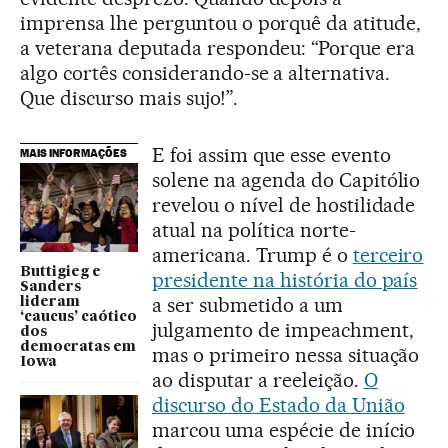
imprensa lhe perguntou o porquê da atitude,
a veterana deputada respondeu: “Porque era
algo cortês considerando-se a alternativa.
Que discurso mais sujo!”.
E foi assim que esse evento
MAIS INFORMAÇÕES
solene na agenda do Capitólio
revelou o nível de hostilidade
atual na política norte-
americana. Trump é o
terceiro
Buttigieg e
presidente na história do país
Sanders
a ser submetido a um
lideram
‘caucus’ caótico
julgamento de impeachment,
dos
democratas em
mas o primeiro nessa situação
Iowa
ao disputar a reeleição.
O
discurso do Estado da União
marcou uma espécie de início