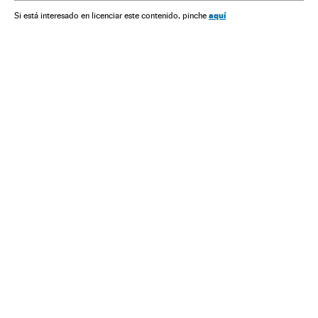
Discurso sobre o Estado da União
América
Juan Guaidó
aquí
Si está interesado en licenciar este contenido, pinche