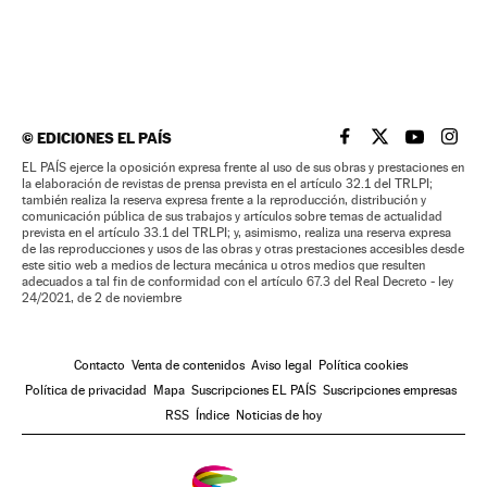
©
EDICIONES EL PAÍS
EL PAÍS BRASIL EN
EL PAÍS BRASI
EL PAÍS B
EL PA
EL PAÍS ejerce la oposición expresa frente al uso de sus obras y prestaciones en
la elaboración de revistas de prensa prevista en el artículo 32.1 del TRLPI;
también realiza la reserva expresa frente a la reproducción, distribución y
comunicación pública de sus trabajos y artículos sobre temas de actualidad
prevista en el artículo 33.1 del TRLPI; y, asimismo, realiza una reserva expresa
de las reproducciones y usos de las obras y otras prestaciones accesibles desde
este sitio web a medios de lectura mecánica u otros medios que resulten
adecuados a tal fin de conformidad con el artículo 67.3 del Real Decreto - ley
24/2021, de 2 de noviembre
Contacto
Venta de contenidos
Aviso legal
Política cookies
Política de privacidad
Mapa
Suscripciones EL PAÍS
Suscripciones empresas
RSS
Índice
Noticias de hoy