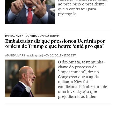
ao precipício o presidente
que o contratou para
protegê-lo
IMPEACHMENT CONTRA DONALD TRUMP
Embaixador diz que pressionou Ucrânia por
ordem de Trump e que houve ‘quid pro quo’
AMANDA MARS
|
Washington
|
NOV 20, 2019 - 17:53
EST
O diplomata, testemunha-
chave do processo de
"impeachment", diz no
Congresso que a ajuda
militar a Kiev foi
condicionada à abertura de
uma investigação que
prejudicaria os Biden