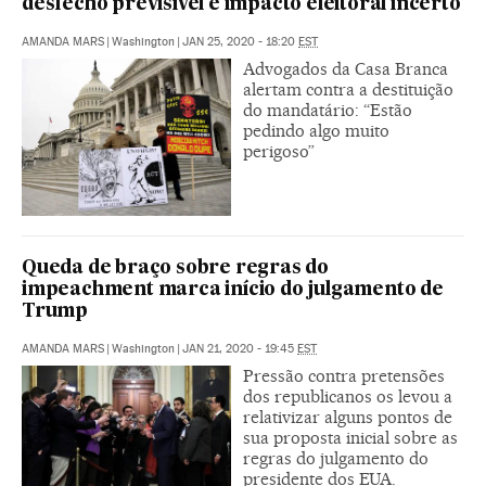
desfecho previsível e impacto eleitoral incerto
AMANDA MARS
|
Washington
|
JAN 25, 2020 - 18:20
EST
Advogados da Casa Branca
alertam contra a destituição
do mandatário: “Estão
pedindo algo muito
perigoso”
Queda de braço sobre regras do
impeachment marca início do julgamento de
Trump
AMANDA MARS
|
Washington
|
JAN 21, 2020 - 19:45
EST
Pressão contra pretensões
dos republicanos os levou a
relativizar alguns pontos de
sua proposta inicial sobre as
regras do julgamento do
presidente dos EUA.