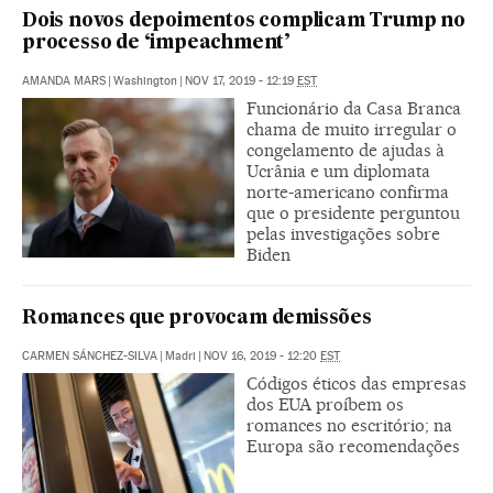
Dois novos depoimentos complicam Trump no
processo de ‘impeachment’
AMANDA MARS
|
Washington
|
NOV 17, 2019 - 12:19
EST
Funcionário da Casa Branca
chama de muito irregular o
congelamento de ajudas à
Ucrânia e um diplomata
norte-americano confirma
que o presidente perguntou
pelas investigações sobre
Biden
Romances que provocam demissões
CARMEN SÁNCHEZ-SILVA
|
Madri
|
NOV 16, 2019 - 12:20
EST
Códigos éticos das empresas
dos EUA proíbem os
romances no escritório; na
Europa são recomendações