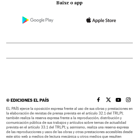
Baixe o app
©
EDICIONES EL PAÍS
EL PAÍS BRASIL EN
EL PAÍS BRASI
EL PAÍS B
EL PA
EL PAÍS ejerce la oposición expresa frente al uso de sus obras y prestaciones en
la elaboración de revistas de prensa prevista en el artículo 32.1 del TRLPI;
también realiza la reserva expresa frente a la reproducción, distribución y
comunicación pública de sus trabajos y artículos sobre temas de actualidad
prevista en el artículo 33.1 del TRLPI; y, asimismo, realiza una reserva expresa
de las reproducciones y usos de las obras y otras prestaciones accesibles desde
este sitio web a medios de lectura mecánica u otros medios que resulten