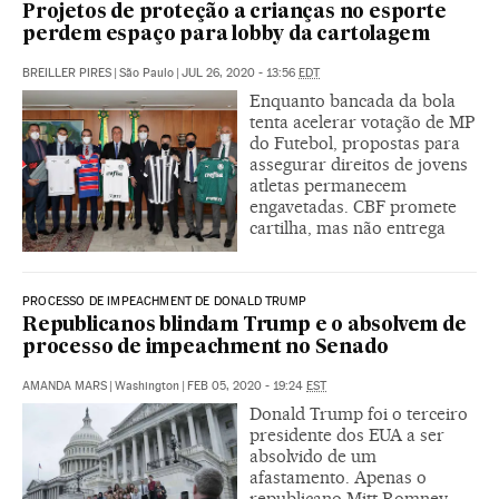
Projetos de proteção a crianças no esporte
perdem espaço para lobby da cartolagem
BREILLER PIRES
|
São Paulo
|
JUL 26, 2020 - 13:56
EDT
Enquanto bancada da bola
tenta acelerar votação de MP
do Futebol, propostas para
assegurar direitos de jovens
atletas permanecem
engavetadas. CBF promete
cartilha, mas não entrega
PROCESSO DE IMPEACHMENT DE DONALD TRUMP
Republicanos blindam Trump e o absolvem de
processo de impeachment no Senado
AMANDA MARS
|
Washington
|
FEB 05, 2020 - 19:24
EST
Donald Trump foi o terceiro
presidente dos EUA a ser
absolvido de um
afastamento. Apenas o
republicano Mitt Romney