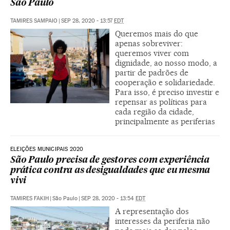
São Paulo
TAMIRES SAMPAIO
|
SEP 28, 2020 - 13:57
EDT
Queremos mais do que
apenas sobreviver:
queremos viver com
dignidade, ao nosso modo, a
partir de padrões de
cooperação e solidariedade.
Para isso, é preciso investir e
repensar as políticas para
cada região da cidade,
principalmente as periferias
ELEIÇÕES MUNICIPAIS 2020
São Paulo precisa de gestores com experiência
prática contra as desigualdades que eu mesma
vivi
TAMIRES FAKIH
|
São Paulo
|
SEP 28, 2020 - 13:54
EDT
A representação dos
interesses da periferia não