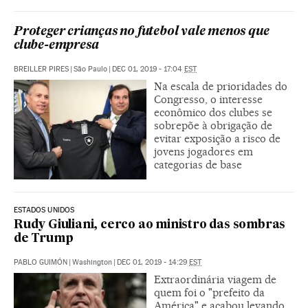
Proteger crianças no futebol vale menos que
clube-empresa
BREILLER PIRES
|
São Paulo
|
DEC 01, 2019 - 17:04
EST
Na escala de prioridades do
Congresso, o interesse
econômico dos clubes se
sobrepõe à obrigação de
evitar exposição a risco de
jovens jogadores em
categorias de base
ESTADOS UNIDOS
Rudy Giuliani, cerco ao ministro das sombras
de Trump
PABLO GUIMÓN
|
Washington
|
DEC 01, 2019 - 14:29
EST
Extraordinária viagem de
quem foi o "prefeito da
América" e acabou levando