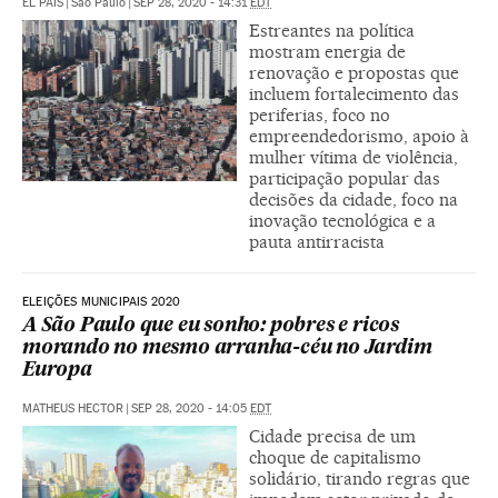
EL PAÍS
|
São Paulo
|
SEP 28, 2020 - 14:31
EDT
Estreantes na política
mostram energia de
renovação e propostas que
incluem fortalecimento das
periferias, foco no
empreendedorismo, apoio à
mulher vítima de violência,
participação popular das
decisões da cidade, foco na
inovação tecnológica e a
pauta antirracista
ELEIÇÕES MUNICIPAIS 2020
A São Paulo que eu sonho: pobres e ricos
morando no mesmo arranha-céu no Jardim
Europa
MATHEUS HECTOR
|
SEP 28, 2020 - 14:05
EDT
Cidade precisa de um
choque de capitalismo
solidário, tirando regras que