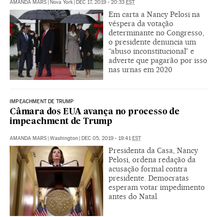
AMANDA MARS
|
Nova York
|
DEC 17, 2019 - 20:33
EST
Em carta a Nancy Pelosi na
véspera da votação
determinante no Congresso,
o presidente denuncia um
“abuso inconstitucional” e
adverte que pagarão por isso
nas urnas em 2020
IMPEACHMENT DE TRUMP
Câmara dos EUA avança no processo de
impeachment de Trump
AMANDA MARS
|
Washington
|
DEC 05, 2019 - 19:41
EST
Presidenta da Casa, Nancy
Pelosi, ordena redação da
acusação formal contra
presidente. Democratas
esperam votar impedimento
antes do Natal