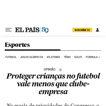
Pular para o conteúdo
SUSCRÍBETE
Esportes
FUTEBOL
JOGOS OLÍMPICOS
ATLETISMO
TÊNIS
GOLFE
FORMULA 1
OPINIÃO
i
Proteger crianças no futebol
vale menos que clube-
empresa
Na escala de prioridades do Congresso, o