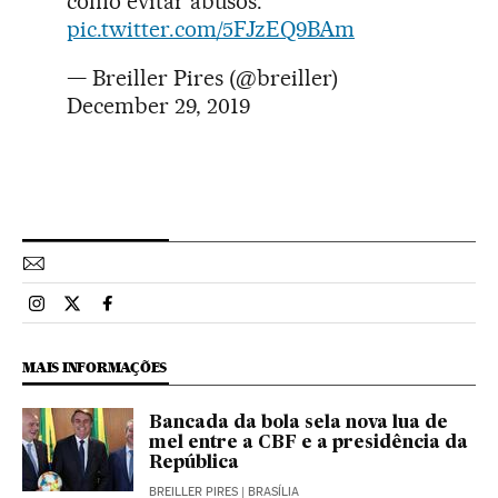
como evitar abusos.
pic.twitter.com/5FJzEQ9BAm
— Breiller Pires (@breiller)
December 29, 2019
Esportes El País Brasil en Instagram
Esportes El País Brasil en Twitter
Esportes El País Brasil en Facebook
MAIS INFORMAÇÕES
Bancada da bola sela nova lua de
mel entre a CBF e a presidência da
República
BREILLER PIRES
| BRASÍLIA