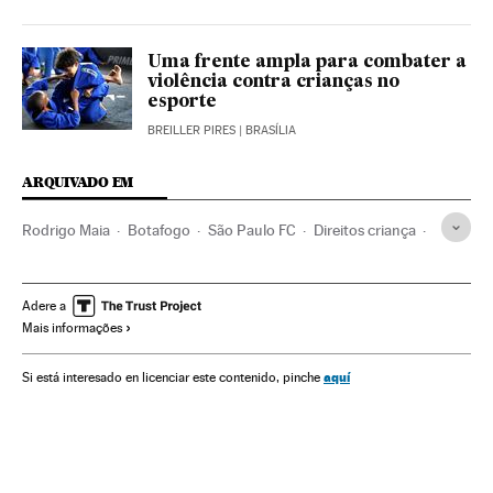
Uma frente ampla para combater a
violência contra crianças no
esporte
BREILLER PIRES
| BRASÍLIA
ARQUIVADO EM
Rodrigo Maia
Botafogo
São Paulo FC
Direitos criança
Estatuto Criança Adolescente
Câmara Deputados
Fútbol base
Congresso Nacional
Atividade legislativa
Adere a
Mais informações
Categorías inferiores
Legislação Brasileira
Estatutos legais
Futebol
Brasil
Times esportes
aquí
Si está interesado en licenciar este contenido, pinche
Parlamento
Infância
América do Sul
América Latina
Esportes
América
Empresas
Política
Legislação
Sociedade