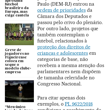
aproxima
Paulo (DEM-RJ) entrou na
futebol
brasileiro da
ordem de prioridades
da
Europa, mas
Câmara dos Deputados e
exige cautela
passou pelo crivo do plenário.
Por outro lado, projetos que
também contemplam o
futebol, relacionados à
proteção dos direitos de
Greve de
crianças e adolescentes
em
jogadores no
Figueirense
categorias de base, não
coloca em
recebem a mesma atenção dos
xeque o
modelo clube-
parlamentares nem dispõem
empresa
de tamanha celeridade no
Congresso Nacional.
Para citar apenas dois
exemplos, o
PL 9622/2018
“Meu único