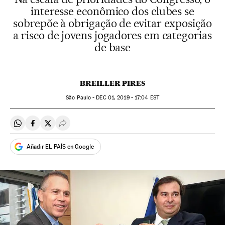
interesse econômico dos clubes se
sobrepõe à obrigação de evitar exposição
a risco de jovens jogadores em categorias
de base
BREILLER PIRES
São Paulo -
DEC
01, 2019 - 17:04
EST
Compartir en Whatsapp
Compartir en Facebook
Compartir en Twitter
Desplegar Redes Sociales
Añadir EL PAÍS en Google